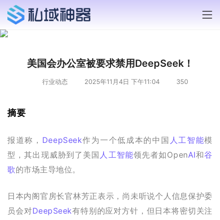
美国会办公室被要求禁用DeepSeek！
行业动态
2025年11月4日 下午11:04
350
摘要
报道称，
DeepSeek
作为一个低成本的中国
人工智能
模
型，其出现威胁到了美国
人工智能
领先者如Open
AI
和
谷
歌
的市场主导地位。
日本内阁官房长官林芳正表示，尚未听说个人信息保护委
员会对
DeepSeek
有特别的应对方针，但日本将密切关注