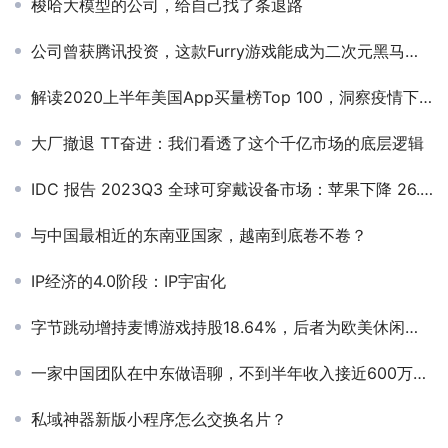
梭哈大模型的公司，给自己找了条退路
公司曾获腾讯投资，这款Furry游戏能成为二次元黑马吗？
解读2020上半年美国App买量榜Top 100，洞察疫情下的美国泛娱乐市场
大厂撤退 TT奋进：我们看透了这个千亿市场的底层逻辑
IDC 报告 2023Q3 全球可穿戴设备市场：苹果下降 26.7%，小米超过三星增长 36%
与中国最相近的东南亚国家，越南到底卷不卷？
IP经济的4.0阶段：IP宇宙化
字节跳动增持麦博游戏持股18.64%，后者为欧美休闲游戏研发商
一家中国团队在中东做语聊，不到半年收入接近600万美金，投放形式很“中国”
私域神器新版小程序怎么交换名片？