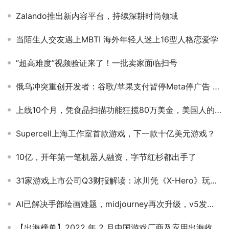
Zalando推出新内容平台，持续深耕时尚领域
当陌生人交友遇上MBTI 海外年轻人迷上16型人格恋爱学
“超高难度”视频验证来了！一批卖家面临扫号
俄乌冲突重创开发者：谷歌/苹果支付皆停Meta停广告 如何看待危机背后的机遇
上线10个月，凭食品扫描功能狂揽80万美金，美国人的小众健康需求又被验证了？
Supercell上海工作室首款游戏，下一款十亿美元游戏？
10亿，开年第一笔机器人融资，字节红杉都出手了
31家游戏上市公司Q3财报解读：冰川凭《X-Hero》玩爆海外 营收4.32亿同比增长334.88%
AI已解决手部绘画难题，midjourney再次升级，v5发布！这下彻底拦不住了！
【出海榜单】2022 年 2 月中国游戏厂商及应用出海收入 30 强