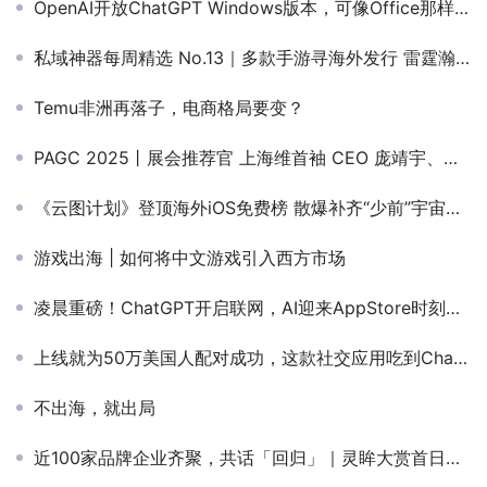
OpenAI开放ChatGPT Windows版本，可像Office那样使用了
私域神器每周精选 No.13｜多款手游寻海外发行 雷霆瀚海、极客等寻联运/资源渠道
Temu非洲再落子，电商格局要变？
PAGC 2025丨展会推荐官 上海维首袖 CEO 庞靖宇、帝视科技 CEO 高钦泉、清博智能 副总裁 宗利军 邀您参与万人出海展会
《云图计划》登顶海外iOS免费榜 散爆补齐“少前”宇宙核心板块
游戏出海 | 如何将中文游戏引入西方市场
凌晨重磅！ChatGPT开启联网，AI迎来AppStore时刻，应用体验将被彻底颠覆
上线就为50万美国人配对成功，这款社交应用吃到ChatGPT红利，月流水增长80%
不出海，就出局
近100家品牌企业齐聚，共话「回归」｜灵眸大赏首日全议程曝光！