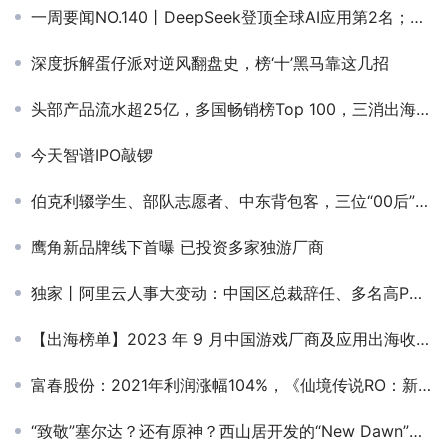
一周要闻NO.140丨DeepSeek登顶全球AI应用第2名；腾讯游戏变阵海外版图；中国跨境电商转战越南，亚马逊是否成最大受益者
深度拆解蛋仔派对逆风翻盘史，榜‘十’黑马靠这几招
头部产品流水超25亿，多国畅销榜Top 100，三消出海下半场来了？
今天智谱IPO敲锣
伯克利辍学生、部队志愿者、中东背包客，三位“00后”华人做出世界首个“对话式视频”
鹰角新品牌线下首曝 已投资多家独游厂商
独家丨阿里云人事大变动：中国区总裁辞任、多名高P离职、霍嘉统领架构师团队
【出海榜单】2023 年 9 月中国游戏厂商及应用出海收入 30 强
富春股份：2021年利润涨幅104%，《仙境传说RO：新世代的诞生》贡献巨大
“致敬”塞尔达？还有原神？西山居开发的“New Dawn”来了