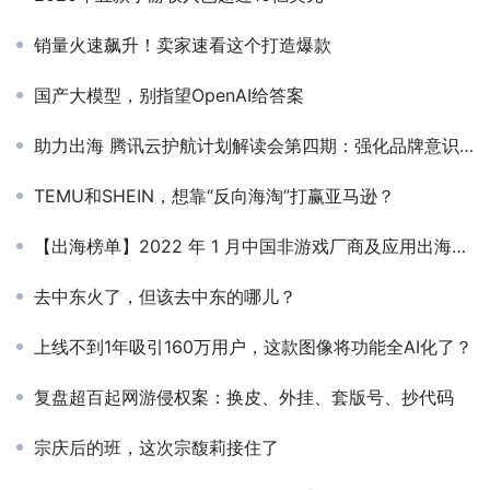
销量火速飙升！卖家速看这个打造爆款
国产大模型，别指望OpenAI给答案
助力出海 腾讯云护航计划解读会第四期：强化品牌意识 精准定位流量
TEMU和SHEIN，想靠“反向海淘”打赢亚马逊？
【出海榜单】2022 年 1 月中国非游戏厂商及应用出海收入 30 强（修订版）
去中东火了，但该去中东的哪儿？
上线不到1年吸引160万用户，这款图像将功能全AI化了？
复盘超百起网游侵权案：换皮、外挂、套版号、抄代码
宗庆后的班，这次宗馥莉接住了