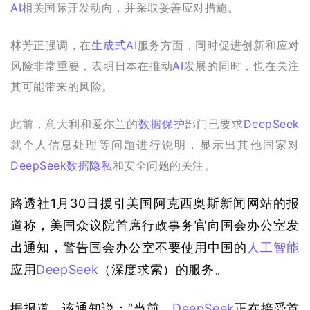
AI
相关国际开发动向，并采取妥善应对措施。
林芳正强调，在
生成式AI
服务方面，同时促进创新和应对
风险非常重要，表明日本在推动
AI
发展的同时，也在关注
其可能带来的风险。
此前，意大利和爱尔兰的
数据保护
部门已要求
DeepSeek
就个人信息处理等问题进行说明，显示出其他国家对
DeepSeek
数据隐私
和安全问题的关注。
路透社1月30日援引美国阿克西奥斯新闻网站的报
道称，美国众议院首席行政事务官向国会办公室发
出通知，警告国会办公室不要使用中国的
人工智能
应用
DeepSeek
（深度求索）的服务。
据报道，该通知说：“当前，
DeepSeek
正在接受首