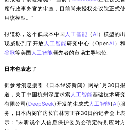
席行政事务官的审查，目前尚未授权众议院正式使
用该模型。”
报道称，这个低成本中国
人工智能
（
AI
）模型的出
现威胁到了开放
人工智能
研究中心（Open
AI
）和
谷歌
等美国
人工智能
领先者的市场主导地位。
日本也表态了
据参考消息援引《日本经济新闻》网站1月30日报
道，关于中国杭州深度求索
人工智能
基础技术研究
有限公司(
DeepSeek
)开发的生成式
人工智能
(
AI
)服
务，日本内阁官房长官林芳正在30日的记者会上表
示：“未听说个人信息保护委员会确定特别应对方