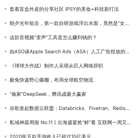
套着盲盒外皮的分享社区 IPSY的美妆+科技新打法
朝夕光年狙击，第一款自研游戏浮出水面，竟然是“女性向”！
这款音视频“变声”工具是怎么赚到钱的？
由ASO谈Apple Search Ads（ASA）人工广告投放的局限
《球球大作战》制作人吴萌从巨人网络辞职
极兔快递野心爆棚，布局全球航空物流
“偷家”DeepSeek，腾讯成最大赢家
谷歌发起数据云联盟：Databricks、Fivetran、Redis等在列
私域神器周报 No.11丨出海盛宴抢“鲜”看 互联网一周又有哪些大事
2020年五款手游收入已超过10亿美元