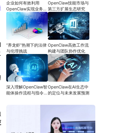
企业如何有效利用
OpenClaw技能市场与
模
OpenClaw实现业务自
第三方扩展生态研究
动化
相
“养龙虾”热潮下的法律
OpenClaw高效工作流
与伦理挑战
构建与团队协作优化
之
翅
深入理解OpenClaw智
OpenClaw在AI生态中
能体操作流程与指令设
的定位与未来发展预测
计
组
更