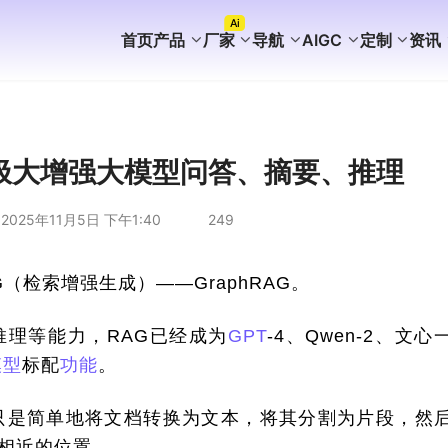
Ai
首页
产品
厂家
导航
AIGC
定制
资讯
FaceBook获客
WhatsApp获客
instagram获客
TikTok Ai矩阵营销
WhatsApp Ai产号系统
WhatsApp Shop
WhatsApp Ai广告
WhatsApp Ai客服
海外AI聚合营销拓客系统
海外PC版获客系统
Ai企业知识库介绍
外贸营销推广代运营
谷歌站群SEO案例
WhatsApp+deepseek
WhatsApp磐石系统
WhatsApp Ai超链客服
代理加盟分销合作
WhatsApp无限产群系统
国内APP版获客系统
海外获客系统企业版
短剧出海分销系统
国内GEO服务方案
海外GEO服务方案
游戏出海营销方案
外贸易询盘服务方案
谷歌站群SEO服务方案
WS/TG/RCS/IM代发服务
G：极大增强大模型问答、摘要、推理
2025年11月5日 下午1:40
249
（检索增强生成）——GraphRAG。
推理等能力，RAG已经成为
GPT
-4、Qwen-2、文心
模型
标配
功能
。
只是简单地将文档转换为文本，将其分割为片段，然
相近的位置。