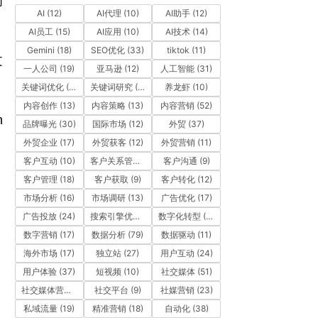
间
AI
(12)
AI代理
(10)
AI助手
(12)
AI员工
(15)
AI应用
(10)
AI技术
(14)
Gemini
(18)
SEO优化
(33)
tiktok
(11)
文
一人公司
(19)
亚马逊
(12)
人工智能
(31)
关键词优化
(10)
关键词研究
(12)
养龙虾
(10)
内容创作
(13)
内容策略
(13)
内容营销
(52)
 
品牌曝光
(30)
国际市场
(12)
外贸
(37)
、
外贸企业
(17)
外贸获客
(12)
外贸营销
(11)
客户互动
(10)
客户关系管理
(11)
客户沟通
(9)
客户管理
(18)
客户获取
(9)
客户转化
(12)
市场分析
(16)
市场调研
(13)
广告优化
(17)
、
广告投放
(24)
搜索引擎优化
(41)
数字化转型
(19)
数字营销
(17)
数据分析
(79)
数据驱动
(11)
海外市场
(17)
独立站
(27)
用户互动
(24)
用户体验
(37)
短视频
(10)
社交媒体
(51)
，
社交媒体营销
(10)
社交平台
(9)
社媒营销
(23)
，
私域流量
(19)
精准营销
(18)
自动化
(38)