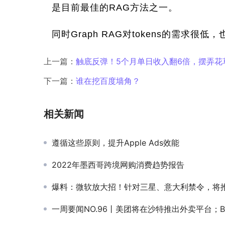
是目前最佳的RAG方法之一。
同时Graph RAG对tokens的需求很
上一篇：
触底反弹！5个月单日收入翻6倍，摆弄花
下一篇：
谁在挖百度墙角？
相关新闻
遵循这些原则，提升Apple Ads效能
2022年墨西哥跨境网购消费趋势报告
爆料：微软放大招！针对三星、意大利禁令，将推出私有版ChatGPT，价格贵
一周要闻NO.96丨美团将在沙特推出外卖平台；Blood Strike空降全球手游下载增长榜；余承东卸任华为终端B