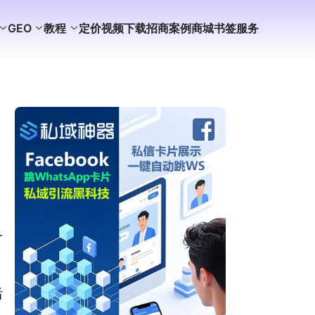
GEO
教程
定价
视频
下载
招商
案例
商城
书签
服务
一
后