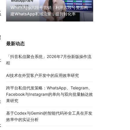
WhatsApp六段号营销：利用六段号资源构
系
建WhatsApp私域流量，提升转化率
WhatsApp无限
30000条陌生私
留
最新动态
「抖音私信聚合系统」2026年7月份新版操作流
答
程
AI技术在外贸客户开发中的应用效率研究
跨平台私信代发策略：WhatsApp、Telegram、
Facebook与Instagram的单向与双向批量触达效
是
果研究
基于Codex与Gemini的智能代码补全工具在开发
效率中的实证分析
长