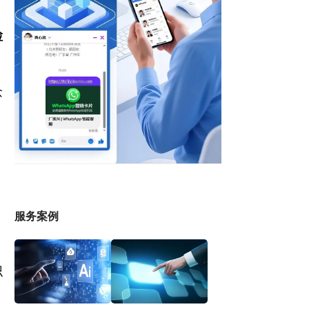
检
念
、
服务案例
识