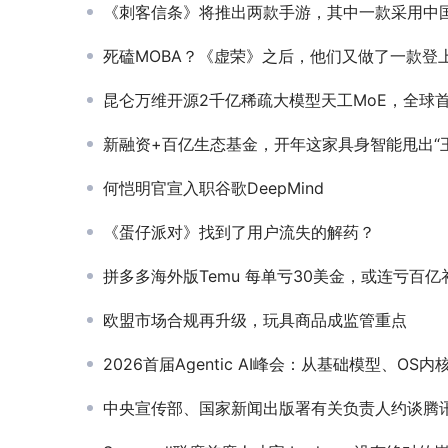
《刺客信条》将推出两款手游，其中一款采用中
死磕MOBA？《虚荣》之后，他们又做了一款登上苹果发布会的新
昆仑万维开源2千亿稀疏大模型天工MoE，全球首创能用4090
新融资+百亿生态基金，开年这家具身智能甩出“王
何恺明官宣入职谷歌DeepMind
《蛋仔派对》找到了用户流失的解药？
拼多多海外版Temu 每单亏30美金，或连亏百亿补贴欧
欧盟市场合规再升级，玩具商品成监管重点
2026首届Agentic AI峰会：从基础模型、OS内核到可信治理的全栈技
中央宣传部、国家新闻出版署有关负责人约谈腾讯、网易等游戏企业