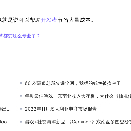
低，也就是说可以帮助
开发者
节省大量成本。
草都变这么专业了？
60 岁霸道总裁火遍全网，我妈的钱包被掏空了
年度最佳游戏、东南亚收入天花板，为什么《仙境传说：新世代的诞生》手游能一直赢
10倍
2022年11月澳大利亚电商市场报告
G CEO
游戏+社交再添新品 《Gamingo》东南亚多国登榜