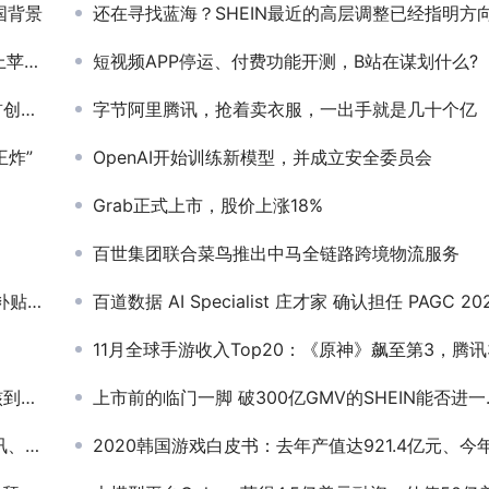
国背景
还在寻找蓝海？SHEIN最近的高层调整已经指明方
游戏
短视频APP停运、付费功能开测，B站在谋划什么?
推理
字节阿里腾讯，抢着卖衣服，一出手就是几十个亿
炸”
OpenAI开始训练新模型，并成立安全委员会
Grab正式上市，股价上涨18%
百世集团联合菜鸟推出中马全链路跨境物流服务
美用户
百道数据 AI Specialist 庄才家 确认担任 PAGC 2025丨第五届全球产品与增长展会 非游应用出海增长峰会演讲嘉宾
11月全球手游收入Top20：《原神》飙至第3，腾讯3款网易1
术揭秘
上市前的临门一脚 破300亿GMV的SHEIN能否进一步创造神话
和平台
2020韩国游戏白皮书：去年产值达921.4亿元、今年将破千亿人民