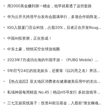
用2000美金赚到第一桶金，他早就看透了这些套路
华为云开天跨境平台发布会圆满举行，多项合作助阵龙岗跨境电商产业高地
IGG入股厦门言众科技，占股20%，后者正在开发Rougelike游戏
中国AI投资潮，正在形成！
中东土豪，悄悄买空全球游戏圈
2023年7月成功出海的中国手游 - 《PUBG Mobile》登顶收入榜和下载榜，多款RPG新游收入增长突出
5年巨亏24亿的祖龙娱乐，还要靠《以闪亮之名》养活多久？
【热点追踪】亚太地区消费者在健康健美应用中的支出增加了 35% 以上
私域神器每周精选 No.45｜精品H5寻发行 多款游戏寻联运研发
三七互娱双线落子：投资AI前沿基金，入股前“倩女幽魂”主创公司