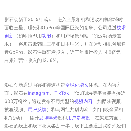
影石创新于2015年成立，进入全景相机和运动相机领域时
面临三星、理光和GoPro等国际巨头的竞争。公司通过
技术
创新
（如即插即用
功能
）和用户场景洞察（如运动场景需
求），逐步击败韩国三星和日本理光，并在运动相机领域逼
近GoPro。影石注重研发投入，近三年累计投入14.8亿元，
占累计营业收入的13.16%。
影石创新通过内容和渠道构建
全球化
增长
体系。在内容方
面，影石在
Instagram
、
TikTok
、YouTube等平台拥有接近
600万粉丝，通过发布不同类型的
视频内容
（如酷炫视频、
教程视频、
用户反馈
）和与网红共创内容（如“口咬全景相
机”活动），提升
品牌曝光
度和
用户参与度
。在渠道方面，
影石的线上和线下收入各占一半，线下主要通过买断式经销