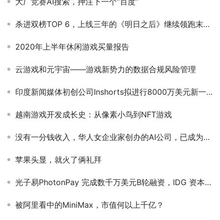
大厂竞赛AI搜索，押注下一个“百度”
杀进双榜TOP 6，上线三年的《明日之后》继续领跑末日生存品类
2020年上半年休闲游戏买量报告
云游戏和元宇宙——游戏新势力的数据合规风险管理
印度新闻媒体初创公司Inshorts拟进行8000万美元新一轮融资
越南游戏开发成长史：从像素小鸟到NFT游戏
没有一分钱收入，华人女企业家创办的AI公司，已成为独角兽​
苹果头显，就火了俩礼拜
光子易PhotonPay 完成数千万美元B轮融资，IDG 资本领投
被阿里看中的MiniMax，市值何以上千亿？