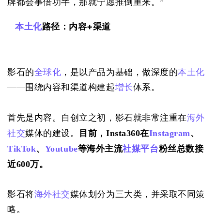
牌都会事倍功半，那就宁愿推倒重来。”
本土化
路径：内容+渠道
影石的
全球化
，是以产品为基础，做深度的
本土化
——围绕内容和渠道构建起
增长
体系。
首先是内容。自创立之初，影石就非常注重在
海外
社交
媒体的建设。
目前，Insta360在
Instagram
、
TikTok
、
Youtube
等海外主流
社媒平台
粉丝总数接
近600万。
影石将
海外社交
媒体划分为三大类，并采取不同策
略。