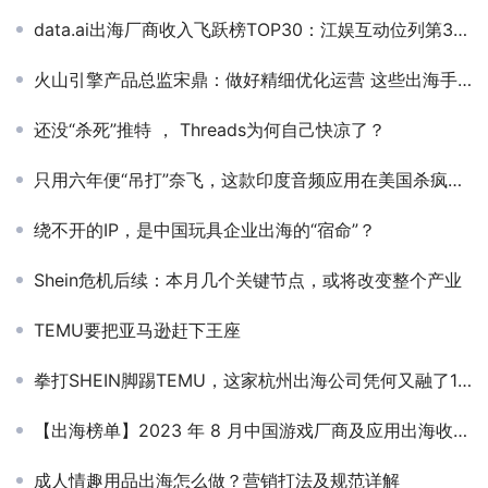
data.ai出海厂商收入飞跃榜TOP30：江娱互动位列第3名，星合互娱排在第11名
火山引擎产品总监宋鼎：做好精细优化运营 这些出海手游爆款都是如何用A/B测试磨出来的
还没“杀死”推特 ， Threads为何自己快凉了？
只用六年便“吊打”奈飞，这款印度音频应用在美国杀疯了！
绕不开的IP，是中国玩具企业出海的“宿命”？
Shein危机后续：本月几个关键节点，或将改变整个产业
TEMU要把亚马逊赶下王座
拳打SHEIN脚踢TEMU，这家杭州出海公司凭何又融了10个亿！
【出海榜单】2023 年 8 月中国游戏厂商及应用出海收入 30 强
成人情趣用品出海怎么做？营销打法及规范详解