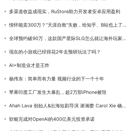
多渠道收益成现实，RuStore助力开发者安卓应用盈利
情怀能卖300万？“天涯自救”失败，给知乎、B站也上了一课
全球预约破90万，这款国产星际SLG怎么就让海外玩家上头了？
现在的小游戏已经得花2年去预研玩法了吗？
AI+制造业才是王炸
杨伟东：简单而有力量 视频行业的下一个十年
苹果印度工厂发生大暴乱，超2万部iPhone被毁
Ahah Lava 创始人&出海短剧导演 谢湘婺 Carol Xie 确认担任 PAGC 2025丨第五届全球产品与增长展会 短剧对接会路演嘉宾
软银完成对OpenAI的400亿美元投资承诺