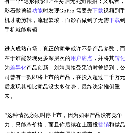
有一个“隐形摄影师”在身后无死角跟拍；又或者，
影石做剪辑
功能
时发现GoPro 需要先
下载
视频到手
机才能剪辑，流程繁琐，而影石做到了无需
下载
到
手机就能剪辑。
进入成熟市场，真正的竞争或许不是产品参数，而
在于谁能发现更多深层次的
用户痛点
，并将其
转化
为
差异化
产品创新。刘靖康接受采访时曾提到，公
司曾有一款即将上市的产品，在投入超过三千万元
后发现其相比竞品没太多优势，最终决定推倒重
来。
“这种情况必须叫停上市，因为如果产品没有竞争
力，只能杀价格，而且你后续在上面投
营销
和做品