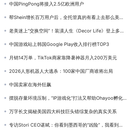
中国PingPong将接入2.5亿欧洲用户
帮Shein增长百万用户后，全托管真的有看上去那么美吗？
老美迷上“交换空间”！装潢人生《Decor Life》登上多国模拟游戏榜TOP100
中国游戏站上韩国Google Play收入排行榜TOP3
月销14万单，TikTok商家靠降暑神器月入200万美元
2026人形机器人大逃杀：100家中国厂商谁将出局
中国卖家在海外狂飙
摆脱存量环境压制，“IP游戏化”打法又帮助Ohayoo孵化出了两个休闲爆款
万字长文揭秘美国四大科技巨头错综复杂的真实关系
专访Stori CEO谌斌：你看到墨西哥的“凶险”，我看到下一个百亿美元的机会