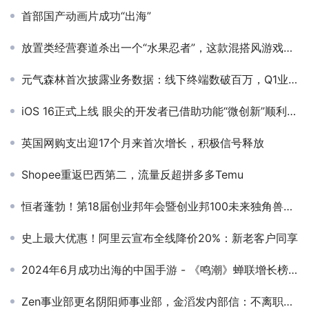
首部国产动画片成功“出海”
放置类经营赛道杀出一个“水果忍者”，这款混搭风游戏如何刷新玩家体验？
元气森林首次披露业务数据：线下终端数破百万，Q1业绩同增50%丨最前线
iOS 16正式上线 眼尖的开发者已借助功能“微创新”顺利霸榜
英国网购支出迎17个月来首次增长，积极信号释放
Shopee重返巴西第二，流量反超拼多多Temu
恒者蓬勃！第18届创业邦年会暨创业邦100未来独角兽大会圆满举办
史上最大优惠！阿里云宣布全线降价20%：新老客户同享
2024年6月成功出海的中国手游 - 《鸣潮》蝉联增长榜冠军，《王者荣耀》海外增长亮眼
Zen事业部更名阴阳师事业部，金滔发内部信：不离职，聚焦打造阴阳师IP