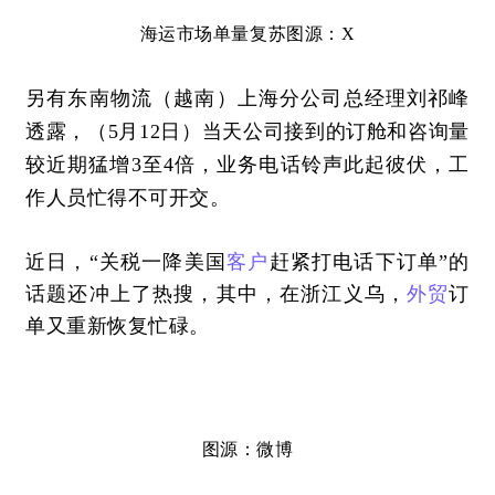
海运市场单量复苏
图源：
X
另有东南物流（越南）
上海分公司总经理刘祁峰
透露，
（
5月12日）
当天公司接到的订舱和咨询量
较近期猛
增
3至4倍，业务电话铃声此起彼伏，工
作人员忙得不可开交。
近日，
“关税一降美国
客户
赶紧打电话下订单”的
话题还冲上了热搜，其中，在浙江义乌，
外贸
订
单又重新恢复忙碌。
图源：微博