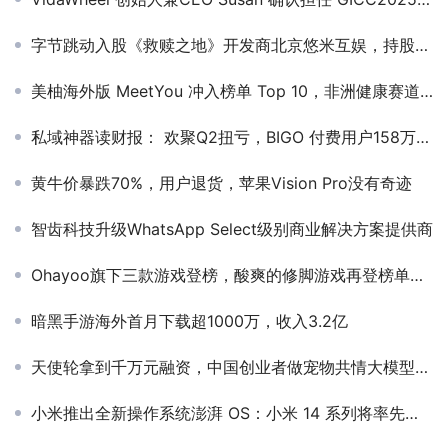
​字节跳动入股《救赎之地》开发商北京悠米互娱，持股36.25％成第一大股东
美柚海外版 MeetYou 冲入榜单 Top 10，非洲健康赛道布局初现
私域神器读财报： 欢聚Q2扭亏，BIGO 付费用户158万营收近6亿
黄牛价暴跌70%，用户退货，苹果Vision Pro没有奇迹
智齿科技升级WhatsApp Select级别商业解决方案提供商
Ohayoo旗下三款游戏登榜，酸爽的修脚游戏再登榜单前列 | 休闲新游周报
暗黑手游海外首月下载超1000万，收入3.2亿
天使轮拿到千万元融资，中国创业者做宠物共情大模型冲击美国千亿市场
小米推出全新操作系统澎湃 OS：小米 14 系列将率先搭载，逐步接替 MIUI