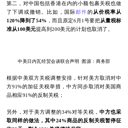
第二，
对中国包括香港在内的小额包裹关税也做
了下调或撤销。比如，国际
邮件
的
从价税率从
120%降到了54%
，而且原定
6月1号要把
从量税标
准从
100美元
提高到
200美元的计划也取消了。
中美日内瓦经贸会谈联合声明
图源：商务部
根据中美双方关税调整安排，针对美方取消对中
方
91%
的
加征关税举措，中方同步取消对美
国商
品
相应
91%的反制关税；
另外，
对于美方
调整的
34%
对等关税
，
中方
也
采
取
同样的做法
，其中
24%商品的反制关税暂停征