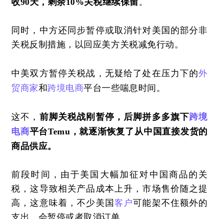
收90天，剩余10%关税继续保留
。
同时，中方还同步暂停或取消针对美国的部分非
关税反制措施，以回应美方关税减免行动。
中美双方
暂停
关税战，无疑给了处在压力下的
外
贸
商家
和
跨境电商
平台一些喘息时间。
这不，
前脚关税战刚暂停，后脚拼多多旗下
跨境
电商
平台
Temu，就逐渐恢复了从中国直接发货的
商品供应。
前段时间，由于美国大幅加征对中国商品的关
税，这导致相关产品成本上升，市场售价随之提
高，这意味着，不少美国
客户
可能架不住额外的
支出，会暂停或者取消订单。