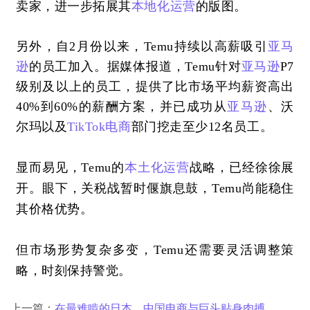
卖家，进一步拓展其
本地化运营
的版图。
另外，自
2月份以来，Temu持续以高薪吸引
亚马
逊
的员工加入。据媒体报道，Temu针对
亚马逊
P7
级别及以上的员工，提供了比市场平均薪资高出
40%到60%的薪酬方案，并已成功从
亚马逊
、沃
尔玛以及
TikTok
电商
部门挖走至少12名员工。
显而易见
，
Temu的
本土化运营
战略，
已经徐徐展
开。眼下，关税战暂时偃旗息鼓，
Temu尚能
稳住
其价格优势
。
但
市场形势复杂多变，
Temu还需要灵活调整策
略，时刻保持警觉。
上一篇：
在最难啃的日本，中国电商与巨头贴身肉搏