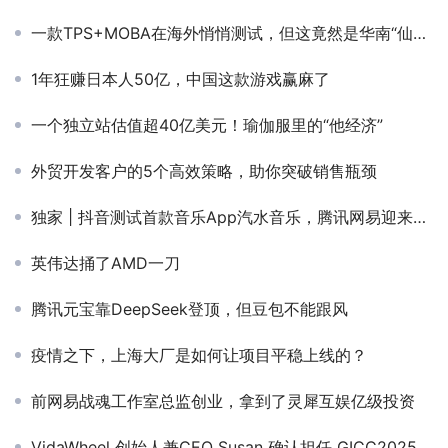
一款TPS+MOBA在海外悄悄测试，但这竟然是华南“仙侠大厂”做的？
1年狂赚日本人50亿，中国这款游戏赢麻了
一个独立站估值超40亿美元！瑜伽服里的“他经济”
外贸开发客户的5个高效策略，助你突破销售瓶颈
独家 | 抖音测试首款音乐App汽水音乐，腾讯网易迎来新对手？
英伟达捅了AMD一刀
腾讯元宝靠DeepSeek登顶，但豆包不能跟风
疫情之下，上海大厂是如何让项目平稳上线的？
前网易战魂工作室总监创业，拿到了灵犀互娱亿级投资
VidaWheel 创始人兼CEO Susan 确认担任 GICC2025丨第六届全球互联网产业CEO大会主峰会圆桌嘉宾！