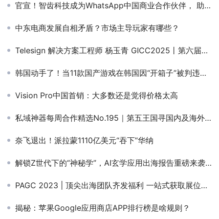
官宣！智齿科技成为WhatsApp中国商业合作伙伴， 助力中国出海及全球企业实现一体化客户联络
中东电商发展自相矛盾？市场主导玩家有哪些？
Telesign 解决方案工程师 杨玉青 GICC2025丨第六届全球互联网产业CEO大会跨境电商线上峰会演讲嘉宾！
韩国动手了！当11款国产游戏在韩国因“开箱子”被判违规，中国厂商当如何进行反制？
Vision Pro中国首销：大多数还是觉得价格太高
私域神器每周合作精选No.195｜第五王国寻国内及海外合作；寻找支付资源；找支付代理商；AI工具变现
奈飞退出！派拉蒙1110亿美元“吞下”华纳
解锁Z世代下的“神秘学”，AI玄学应用出海报告重磅来袭！（文内附获取方式）
PAGC 2023 | 顶尖出海团队齐发福利 一站式获取展位优惠资源
揭秘：苹果Google应用商店APP排行榜是啥规则？