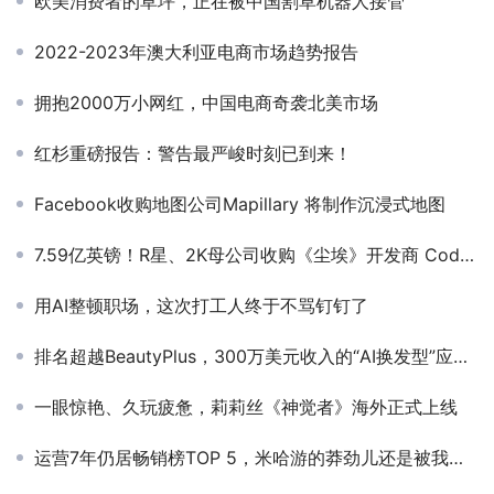
欧美消费者的草坪，正在被中国割草机器人接管
2022-2023年澳大利亚电商市场趋势报告
拥抱2000万小网红，中国电商奇袭北美市场
红杉重磅报告：警告最严峻时刻已到来！
Facebook收购地图公司Mapillary 将制作沉浸式地图
7.59亿英镑！R星、2K母公司收购《尘埃》开发商 Codemasters
用AI整顿职场，这次打工人终于不骂钉钉了
排名超越BeautyPlus，300万美元收入的“AI换发型”应用爆火美国
一眼惊艳、久玩疲惫，莉莉丝《神觉者》海外正式上线
运营7年仍居畅销榜TOP 5，米哈游的莽劲儿还是被我们低估了