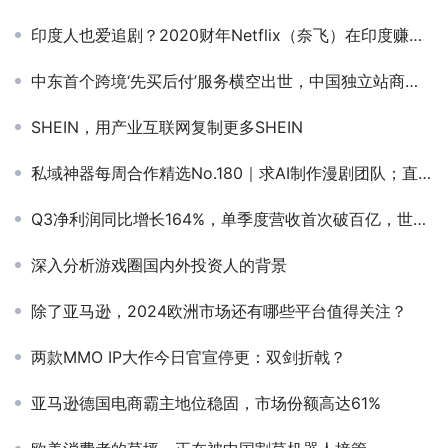
印度人也爱追剧？2020财年Netflix（奈飞）在印度赚翻了
中东首个跨境‘先买后付’服务横空出世，中国独立站商户也可引入
SHEIN，用产业互联网复制更多SHEIN
私域神器每周合作精选No.180｜求AI制作漫剧团队；直播平台寻求东南亚公会资源；AI应用寻海外推广；寻墨西哥FB投放
Q3净利润同比增长164%，单季度营收首次破百亿，世纪华通稳坐A股第一
深入分析游戏圈国内外投资人的背景
除了亚马逊，2024欧洲市场还有哪些平台值得关注？
两款MMO IP大作今日官宣停更：双剑折戟？
亚马逊德国电商霸主地位稳固，市场份额高达61%