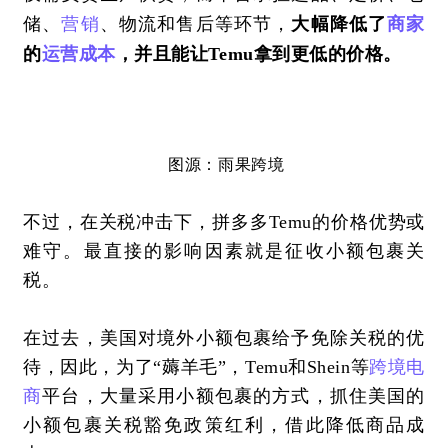
储、
营销
、物流和售后等环节，
大幅降低了
商家
的
运营成本
，并且能让
Temu拿到更低的价格。
图源：雨果
跨境
不过，在关税冲击下，拼多多
Temu的价格优势或
难守。最直接的影响因素就是征收小额包裹关
税。
在过去，美国对境外小额包裹给予免除关税的优
待，因此，为了
“薅羊毛”，Temu和Shein等
跨境电
商
平台，大量采用小额包裹的方式，抓住美国的
小额包裹关税豁免政策红利，借此降低商品成