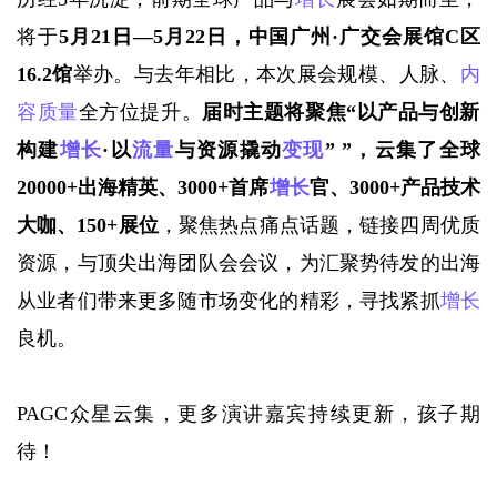
将于
5月21日—5月22日，中国广州·广交会展馆C区
16.2馆
举办。与去年相比，本次展会规模、人脉、
内
容质量
全方位提升。
届时主题将聚焦“以产品与创新
构建
增长
·以
流量
与资源撬动
变现
” ”，云集了全球
20000+出海精英、3000+首席
增长
官、3000+产品技术
大咖、150+展位
，聚焦热点痛点话题，链接四周优质
资源，与顶尖出海团队会会议，为汇聚势待发的出海
从业者们带来更多随市场变化的精彩，寻找紧抓
增长
良机。
PAGC众星云集，更多演讲嘉宾持续更新，孩子期
待！