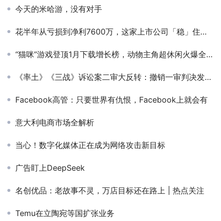
今天的米哈游，没有对手
花半年从亏损到净利7600万，这家上市公司「稳」住了！
“猫咪”游戏登顶1月下载增长榜，动物主角超休闲火爆全球？丨1月全球手游收入&下载榜单解读
《率土》《三战》诉讼案二审大反转：撤销一审判决发回重审
Facebook高管：只要世界有仇恨，Facebook上就会有
意大利电商市场全解析
当心！数字化媒体正在成为网络攻击新目标
广告盯上DeepSeek
名创优品：老故事不灵，万店目标还在路上 | 热点关注
Temu在立陶宛等国扩张业务