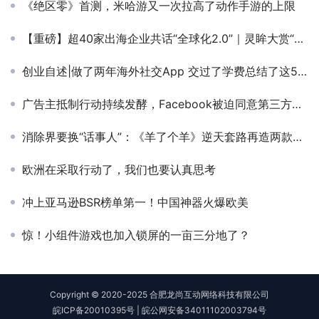
《绝区零》首测，米哈游又一次拉高了动作手游的上限
【重磅】超40家出海企业共话“全球化2.0”｜灵眸大赏“全球化”主题日全议程曝光
创业自述|做了两年海外社交App 交过了学费总结了这5大坑
广告主抵制行动持续发酵，Facebook被迫同意第三方进行言论控制审计
消除界要换“话事人”：《羊了个羊》逆天套路再造两款千万级黑马
欧洲在采取行动了，我们也要认真思考
冲上亚马逊BSR榜单第一！中国神器火爆欧美
惊！小组件游戏也加入锁屏的一亩三分地了？
Copyright © 2020-2025 合肥龙尚互动网络科技有限公司
皖ICP备20010395号
|
皖公网安备34011102003794号