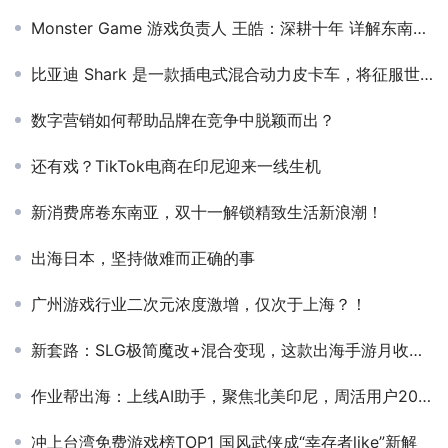
Monster Game 游戏负责人 王皓：深耕十年 详解东南亚的“大”与“小”
比亚迪 Shark 是一款插电式混合动力皮卡车，将征服世界
数字营销如何帮助品牌在竞争中脱颖而出？
还有戏？TikTok电商在印尼迎来一线生机
新消费席卷东南亚，双十一解锁精致生活新浪潮！
出海日本，坚持做难而正确的事
广州游戏行业二次元浓度激增，仅次于上海？！
新套路：SLG极简魔改+混合变现，这款出海手游月收入3000万
作业帮出海：上线AI助手，聚焦北美印尼，周活用户200万
冲上台湾免费游戏榜TOP1 国风武侠成“幸存者like”新解