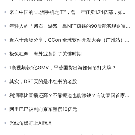
来自中国的“非洲手机之王”，曾一年狂卖1.74亿部，如今却深陷困境？
年轻人的「赌石」游戏，靠NFT赚钱的90后能实现财富自由吗？
近六十余场分享，QCon 全球软件开发大会（广州站）即将落地
极兔狂奔，海外业务到了关键时期
1条视频获1亿GMV，平替国货出海如何吊打大牌？
其实，DST买的是小红书的老股
利润率比直播还高？不靠擦边也能赚钱？专访泰国首家有声内容社区创始人杨卫东
阿里巴巴被判向京东赔偿10亿元
光线传媒盯上AI玩具