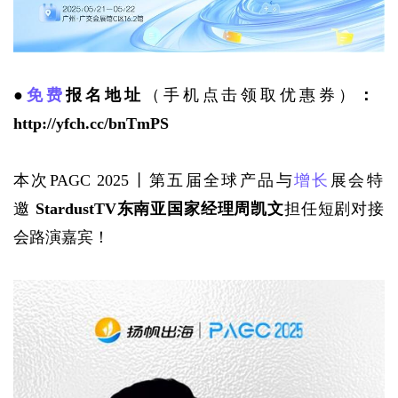
●
免费
报名地址
（手机点击领取优惠券）
：
http://yfch.cc/bnTmPS
本次PAGC 2025丨第五届全球产品与
增长
展会特
邀 
StardustTV东南亚国家经理周凯文
担任短剧对接
会路演嘉宾！