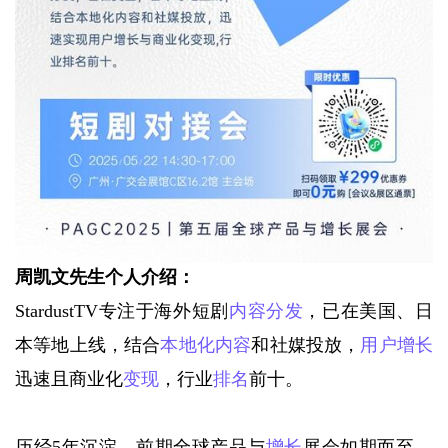
周凯文先生个人介绍：
StardustTV专注于海外短剧
内容分发
，已在美国、日
本等地上线，结合
本地化内容
和社媒投放，
用户增长
迅速且商业化
变现
，行业
排名
前十。
历经5年沉淀，前期全球产品与
增长
展会如期而至，