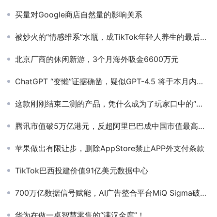
买量对Google商店自然量的影响关系
被炒火的“情感维系”水瓶，成TikTok年轻人养生的最后体面
北京厂商的休闲新游，3个月海外吸金6600万元
ChatGPT “变懒”证据确凿，疑似GPT-4.5 将于本月内发布！
这款刚刚结束二测的产品，凭什么成为了玩家口中的“回合制天花板”？
腾讯市值破5万亿港元，反超阿里巴巴成中国市值最高公司
苹果做出有限让步，删除AppStore禁止APP外支付条款
TikTok巴西投建价值91亿美元数据中心
700万亿数据信号赋能，AI广告整合平台MiQ Sigma破解出海增长密码
华为在做一桌智慧零售的“满汉全席”！