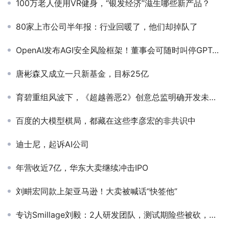
100万老人使用VR健身，“银发经济”滋生哪些新产品？
80家上市公司半年报：行业回暖了，他们却掉队了
OpenAI发布AGI安全风险框架！董事会可随时叫停GPT-5等模型发布，奥特曼也得乖乖听话
唐彬森又成立一只新基金，目标25亿
育碧重组风波下，《超越善恶2》创意总监明确开发未受波及
百度的大模型棋局，都藏在这些李彦宏的非共识中
迪士尼，起诉AI公司
年营收近7亿，华东大卖继续冲击IPO
刘畊宏同款上架亚马逊！大卖被喊话“快签他”
专访Smillage刘毅：2人研发团队，测试期险些被砍，这款超休闲如何逆转成美榜下载第3