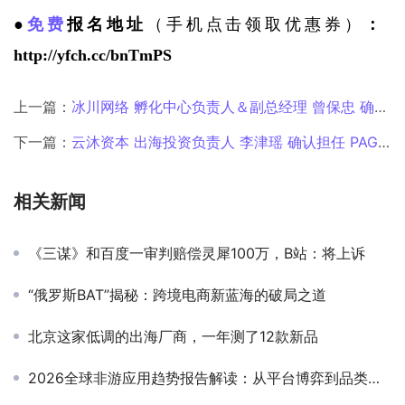
●
免费
报名地址
（手机点击领取优惠券）
：
http://yfch.cc/bnTmPS
上一篇：
冰川网络 孵化中心负责人＆副总经理 曾保忠 确认担任 PAGC 2025丨第五届全球产品与增长展会 PAGC丨开幕峰会圆桌嘉宾
下一篇：
云沐资本 出海投资负责人 李津瑶 确认担任 PAGC 2025丨第五届全球产品与增长展会 DTC品牌出海增长峰会演讲嘉宾
相关新闻
《三谋》和百度一审判赔偿灵犀100万，B站：将上诉
“俄罗斯BAT”揭秘：跨境电商新蓝海的破局之道
北京这家低调的出海厂商，一年测了12款新品
2026全球非游应用趋势报告解读：从平台博弈到品类分化，系统化增长是应用突围唯一解