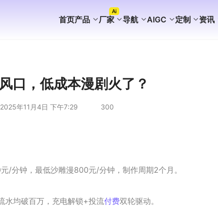
Ai
首页
产品
厂家
导航
AIGC
定制
资讯
FaceBook获客
WhatsApp获客
instagram获客
TikTok Ai矩阵营销
WhatsApp Ai产号系统
WhatsApp Shop
WhatsApp Ai广告
WhatsApp Ai客服
海外AI聚合营销拓客系统
海外PC版获客系统
Ai企业知识库介绍
外贸营销推广代运营
谷歌站群SEO案例
WhatsApp+deepseek
WhatsApp磐石系统
WhatsApp Ai超链客服
代理加盟分销合作
WhatsApp无限产群系统
国内APP版获客系统
海外获客系统企业版
短剧出海分销系统
国内GEO服务方案
海外GEO服务方案
游戏出海营销方案
外贸易询盘服务方案
谷歌站群SEO服务方案
WS/TG/RCS/IM代发服务
风口，低成本漫剧火了？
2025年11月4日 下午7:29
300
00元/分钟，最低沙雕漫800元/分钟，制作周期2个月。
月流水均破百万，充电解锁+投流
付费
双轮驱动。