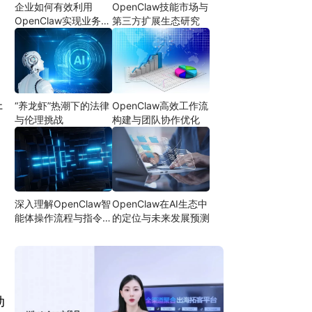
企业如何有效利用
OpenClaw技能市场与
OpenClaw实现业务自
第三方扩展生态研究
动化
“养龙虾”热潮下的法律
OpenClaw高效工作流
杆
与伦理挑战
构建与团队协作优化
深入理解OpenClaw智
OpenClaw在AI生态中
能体操作流程与指令设
的定位与未来发展预测
计
动