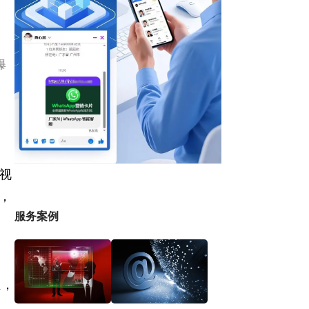
爆
视
，
服务案例
正，