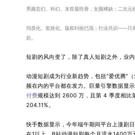
男频玄幻、科幻、末世最吃香，女频稀缺；二次元
同质化、套路化、版权纠纷已现；行业共识——只有
款。
短剧的风向变了，
除了
真人短剧之外，业内
动漫短剧成为行业新趋势，包括
“
爱优腾
”
频在内的平台都在发力。
巨量引擎数据显示
付费
规模达到 2600 万，且第 4 季度相比第
204.11%。
快手数据显示，
今年
端午期间平台上漫剧日
在1以上。B站
动漫短剧
每个月流水1400