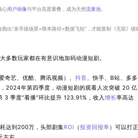
核心
用户画像
与平台高度重叠，成为天然
流量池
。
跑出“杀手级场景+降本路径+数据飞轮”，才能复制《无双》级
大多数玩家都在有意识地加码动漫短剧。
（爱奇艺、优酷、腾讯视频）
、
抖音
、快手、B站、多多
，2024年第四季度，动漫短剧的观看人次突破 20 亿
 3 季度
“
看播
”
环比提升 123.91%，收入
增长
率高达 
耗达到200万，头部剧集
ROI
（
投资回报率
）
可以打
万元左右。