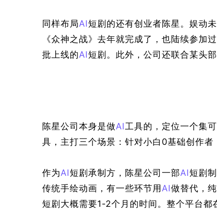
同样布局
AI
短剧的还有创业者陈星。
娱动未
《众神之战》去年就完成了，也陆续参加过
批上线的
AI
短剧。此外，公司还联合某头部
陈星公司本身是做
AI
工具的，定位一个集可灵
具，主打三个场景：针对小白0基础创作者
作为
AI
短剧承制方，陈星公司一部
AI
短剧制
传统手绘动画，有一些环节用
AI
做替代，纯
短剧大概需要1-2个月的时间。整个平台都