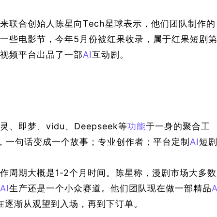
来联合创始人
陈星向Tech星球表示，他们团队制作的
一些电影节，今年5月份被红果收录，属于红果短剧
视频平台出品了一部
AI
互动剧。
、即梦、vidu、
D
eepseek等
功能
于一身的聚合工
，一句话变成一个故事；专业创作者；平台定制
AI
短
作周期大概是1-2个月时间。陈星称，漫剧市场大多数
AI
生产还是一个小众赛道。他们团队现在做一部精品
A
在逐渐从观望到入场
，
再到下订单。