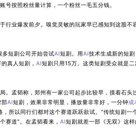
账号按照粉丝量计算，一个粉丝一毛五
分钱
。
于行业爆发前夕。嗅觉灵敏的
玩家
早已感知到这股不
很多短剧公司开始尝试
AI
短剧。用
AI
技术生成新的短剧
万的真人短剧，
AI
短剧只用15万。这类短剧受众就是二
局。孟韬称，郑州有一家公司起步比较早，摸着石头
2部
AI
短剧，效果非常明显，播放量非常好，一分钟
成
条路，所以同行们都对这个赛道跃跃欲试。“传统短剧一
个赛道”。在孟韬看来，
AI
短剧就差一部《无双》
这样