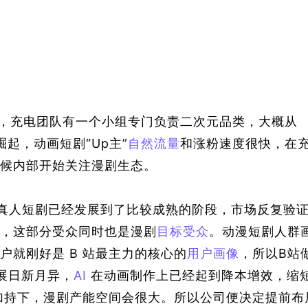
h星球，充电团队有一个小组专门负责二次元品类，大概从
崛起，
动画短剧
“U
p主
”
自然流量
和涨粉速度很快，在
候内部开始关注漫剧生态。
真人短剧已经发展到了比较成熟的阶段，市场反复验
，这部分受众同时也是漫剧
目标受众
。动漫短剧人群
户就刚好是 B 站最主力的核心的
用户画像
，所以B站
发展日新月异，
AI
 在动画制作上已经起到降本增效，缩
加持下，漫剧产能空间会很大。所以公司便决定提前布