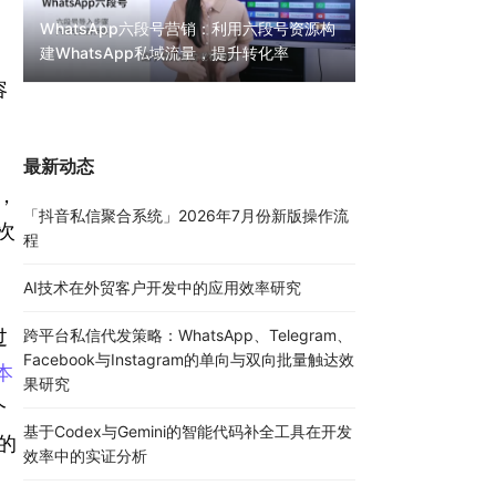
WhatsApp六段号营销：利用六段号资源构
建WhatsApp私域流量，提升转化率
WhatsApp无限
容
30000条陌生私
最新动态
，
「抖音私信聚合系统」2026年7月份新版操作流
次
程
AI技术在外贸客户开发中的应用效率研究
过
跨平台私信代发策略：WhatsApp、Telegram、
Facebook与Instagram的单向与双向批量触达效
本
果研究
个
基于Codex与Gemini的智能代码补全工具在开发
的
效率中的实证分析