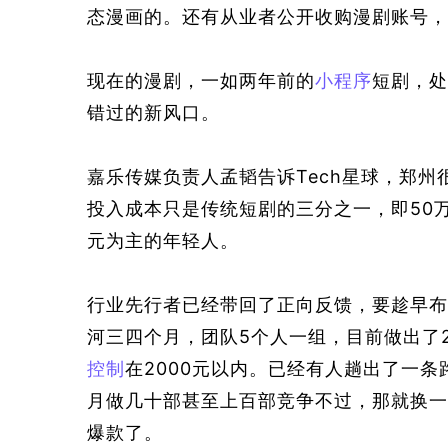
态漫
画
的。还有从业者公开收购漫剧账号，
现在的漫剧，一如两年前的
小程序
短剧，处
错过的
新
风口。
嘉乐传媒负责人孟韬告诉Tech星球，郑州
投入成本只是传统短剧的三分之一，即50
元为主的年轻人。
行业先行者已经带回了正向反馈，要
趁
早布
河三四个月，团队5个人一组，目前做出了
控制
在2000元以内。已经有人趟出了一
月做几十部甚至上百部竞争不过，那就换一
爆款了
。