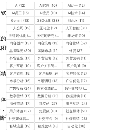
AI
(12)
AI代理
(10)
AI助手
(12)
用软
AI员工
(15)
AI应用
(10)
AI技术
(14)
Gemini
(18)
SEO优化
(33)
tiktok
(11)
一人公司
(19)
亚马逊
(12)
人工智能
(31)
关键词优化
(10)
关键词研究
(12)
养龙虾
(10)
值的
内容创作
(13)
内容策略
(13)
内容营销
(52)
化闭
品牌曝光
(30)
国际市场
(12)
外贸
(37)
外贸企业
(17)
外贸获客
(12)
外贸营销
(11)
客户互动
(10)
客户关系管理
(11)
客户沟通
(9)
高精
客户管理
(18)
客户获取
(9)
客户转化
(12)
市场分析
(16)
市场调研
(13)
广告优化
(17)
广告投放
(24)
搜索引擎优化
(41)
数字化转型
(19)
数字营销
(17)
数据分析
(79)
数据驱动
(11)
、体
海外市场
(17)
独立站
(27)
用户互动
(24)
备，
用户体验
(37)
短视频
(10)
社交媒体
(51)
判断
社交媒体营销
(10)
社交平台
(9)
社媒营销
(23)
私域流量
(19)
精准营销
(18)
自动化
(38)