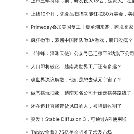
上市三年持续亏损，研发投入13亿，这家大厂在赌下一个
上线10个月，凭食品扫描功能狂揽80万美金，美国人的小众健康需求又被验证
Primeday叠加美国复工！爆单潮来袭，跨境卖家如何备战快速吸
疯狂撒币，豪赌中国团队做3A游戏，腾讯没疯？
《雏蜂：深渊天使》公众号已迁移至B站旗下公
人口即将破亿，越南离世界工厂还有多远？
魂世界决议解散，他们是想去做元宇宙了？
做恶搞玩抽象，越南知名公司开始走搞笑路线了
还在追赶直播带货风口的人，被培训收割了
突发！Stable Diffusion 3，可通过API使用啦
Tabby拿着2.75亿美金瞄准了埃及市场