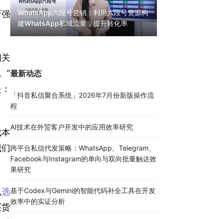
WhatsApp六段号营销：利用六段号资源构
所强
建WhatsApp私域流量，提升转化率
WhatsApp无限
30000条陌生私
相关
。”
最新动态
是：
「抖音私信聚合系统」2026年7月份新版操作流
程
AI技术在外贸客户开发中的应用效率研究
成本
我们
跨平台私信代发策略：WhatsApp、Telegram、
Facebook与Instagram的单向与双向批量触达效
果研究
么
选
基于Codex与Gemini的智能代码补全工具在开发
效率中的实证分析
买货