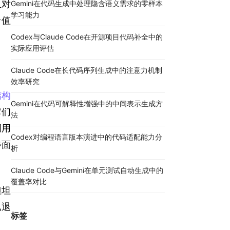
且对
Gemini在代码生成中处理隐含语义需求的零样本
学习能力
价值
Codex与Claude Code在开源项目代码补全中的
实际应用评估
Claude Code在长代码序列生成中的注意力机制
效率研究
结构
Gemini在代码可解释性增强中的中间表示生成方
它们
法
调用
Codex对编程语言版本演进中的代码适配能力分
步面
析
Claude Code与Gemini在单元测试自动生成中的
覆盖率对比
但坦
现退
标签