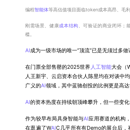
编程
智能体
等高估值项目面临token成本高昂、
刚需场景、健康
成本结构
、可验证的商业闭环；
槛。
AI
成为一级市场的唯一“顶流”已是无须过多做
在门票全部售罄的2025世界
人工智能
大会（
人王新宇、云启资本合伙人陈昱均在对谈中均
广义的
AI
领域，其中蓝驰创投的比例更是高达
AI
的资本热度在持续朝顶峰攀升，但一些变化
作为较早布局具身智能与
AI
应用赛道的机构，
在逛遍了W
AI
C几乎所有有Demo的展台后