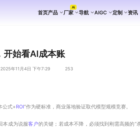
Ai
首页
产品
厂家
导航
AIGC
定制
资讯
FaceBook获客
WhatsApp获客
instagram获客
TikTok Ai矩阵营销
WhatsApp Ai产号系统
WhatsApp Shop
WhatsApp Ai广告
WhatsApp Ai客服
海外AI聚合营销拓客系统
海外PC版获客系统
Ai企业知识库介绍
外贸营销推广代运营
谷歌站群SEO案例
WhatsApp+deepseek
WhatsApp磐石系统
WhatsApp Ai超链客服
代理加盟分销合作
WhatsApp无限产群系统
国内APP版获客系统
海外获客系统企业版
短剧出海分销系统
国内GEO服务方案
海外GEO服务方案
游戏出海营销方案
外贸易询盘服务方案
谷歌站群SEO服务方案
WS/TG/RCS/IM代发服务
，开始看AI成本账
2025年11月4日 下午7:29
253
本公式+
ROI
”作为硬标准，商业落地验证取代模型规模竞赛。
回本成为说服
客户
的关键；若成本不降，必须找到刚需高频的“