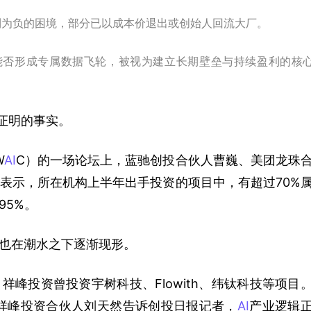
毛利为负的困境，部分已以成本价退出或创始人回流大厂。
能否形成专属数据飞轮，被视为建立长期壁垒与持续盈利的核
证明的事实。
W
AI
C）的一场论坛上，蓝驰创投合伙人曹巍、美团龙珠
表示，所在机构上半年出手投资的项目中，有超过70%
95%。
也在潮水之下逐渐现形。
祥峰投资曾投资宇树科技、Flowith、纬钛科技等项目
，祥峰投资合伙人刘天然告诉创投日报记者，
AI
产业逻辑