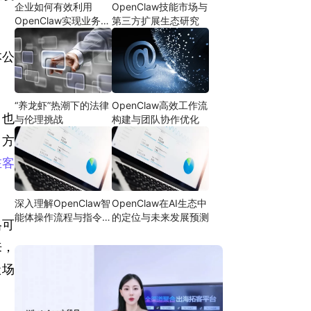
企业如何有效利用
OpenClaw技能市场与
OpenClaw实现业务自
第三方扩展生态研究
动化
本公
“养龙虾”热潮下的法律
OpenClaw高效工作流
目也
与伦理挑战
构建与团队协作优化
目方
在客
深入理解OpenClaw智
OpenClaw在AI生态中
能体操作流程与指令设
的定位与未来发展预测
格可
计
来，
级场