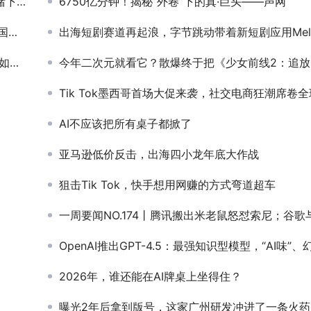
爆款
6750亿分钟！揭秘“外卷”下的真·巨头——声网
了？
出海短剧赛道再起浪，字节跳动带着新短剧应用Melolo来了
金？
今年二次元就看它？散爆终于把《少女前线2：追放》拿出来了！
Tik Tok墨西哥首场大促来袭，社交电商狂潮席卷全
司
AI不应该把所有桌子都掀了
亚马逊低价反击，出海四小龙年底大作战
狙击Tik Tok，快手想用网赚的方式弯道超车
一周要闻NO.174丨腾讯搬出米老鼠怒怼索尼；谷歌与Epic达成和解；亚马逊头部品牌流向速卖通；昆仑万维全新SkyReels
OpenAI推出GPT-4.5：最强知识型模型，“AI味”、幻觉大幅减
2026年，谁还能在AI牌桌上坐得住？
曝光2年后拿到版号，这家广州研发冲进了一条火药味十足的赛道