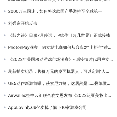
2000万三国迷，如何将这款国产手游推至全球第一
刘强东开始反击
《影之诗》日服7月停运，IP续作《超凡世界》正式接棒
PhotonPay洞察：独立站电商如何从容应对“卡拒付”难题？
《2022年美国移动游戏市场洞察》- 后疫情时代用户支出首次缩减至223亿美元
刷新拍卖纪录，售价万元的桌面机器人，可以定制“人的身体”了？
UE5动作新游首曝，获索尼力挺，这居然是……叠纸做的？
Airwallex空中云汇联合赛文思发布《2022泛亚美妆出海行业报告》，探索国货美妆出海全攻略
AppLovin以66亿卖掉了旗下10家游戏公司