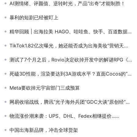
AI测情绪、评颜值、逆转时光，产品“出奇”才能制胜！
暴利的短剧已经被盯上
精华回顾 | 出海拉美 HAGO、哇哇鱼、快手、百道数据、牛信云分享增长之道
TikTok1.82亿次曝光，她还能否成为出海美妆“营销天花板”？
测试了7个月之后，Rovio决定砍掉开发中的解谜RPG《凤凰突击队》
死磕3D性能，渲染要达到3A游戏水平？直面Cocos的“极客灵魂”
Meta要砍掉元宇宙部门三成预算
网易收缩战线，腾讯“光子海外兵团”GDC大谈“原创经”、3A成品呼之欲出！
物流涨价潮来袭：UPS、DHL、Fedex相继提价......
中国出海新品牌，冲击全球货架