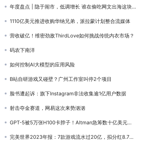
年度盘点 | 隐于闹市，低调增长 谁在偷吃网文出海这块大蛋糕？
1110亿美元推进收购华纳兄弟，派拉蒙计划整合流媒体
营收破亿！维密劲敌ThirdLove如何挑战传统内衣市场？
码农下南洋
如何控制AI大模型的应用风险
B站自研游戏又碰壁？广州工作室叫停2个项目
脸书遭起诉：旗下Instagram非法收集逾1亿用户数据
射击夺金赛道，网易这次来势汹汹
GPT-5被5万张H100卡脖子！Altman急筹数十亿美元，欲取代英伟达建起AI芯片帝国
完美世界2023年报：7款游戏流水过20亿，拟分红8.73亿