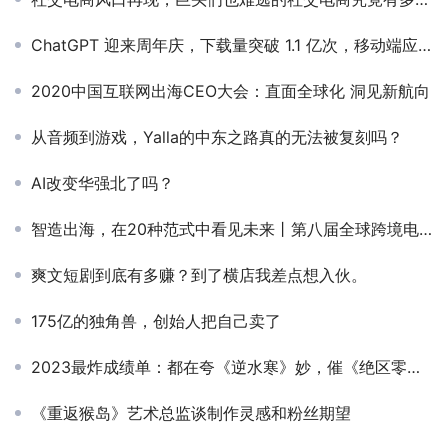
ChatGPT 迎来周年庆，下载量突破 1.1 亿次，移动端应用收入达到近 3000 万美元
2020中国互联网出海CEO大会：直面全球化 洞见新航向
从音频到游戏，Yalla的中东之路真的无法被复刻吗？
AI改变华强北了吗？
智造出海，在20种范式中看见未来丨第八届全球跨境电商峰会总结篇
爽文短剧到底有多赚？到了横店我差点想入伙。
175亿的独角兽，创始人把自己卖了
2023最炸成绩单：都在夸《逆水寒》妙，催《绝区零》搞快点
《重返猴岛》艺术总监谈制作灵感和粉丝期望