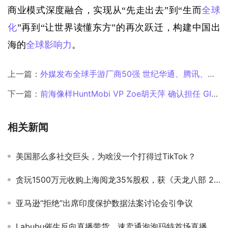
商业模式深度融合，实现从“先走出去”到“生而
全球
化
”再到“让世界读懂东方”的再次跃迁，构建中国出
海的
全球影响力
。
上一篇：
外媒发布全球手游厂商50强 世纪华通、腾讯、叠纸、米哈游等国内企业上榜
下一篇：
前海像样HuntMobi VP Zoe胡天萍 确认担任 GICC2025丨第六届全球互联网产业CEO大会主峰会圆桌嘉宾！
相关新闻
美国那么多社交巨头，为啥没一个打得过TikTok？
贪玩1500万元收购上海阅龙35%股权，获《天龙八部 2》双端独家运营权
亚马逊“拒绝”出席印度保护数据法案讨论会引争议
Labubu催生反向直播带货，速卖通泡泡玛特首场直播新品秒空