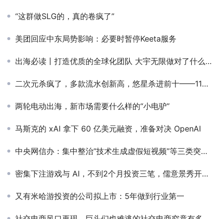
“这群做SLG的，真的卷疯了”
美团回应中东局势影响：必要时暂停Keeta服务
出海必读丨打造优质的全球化团队 大宇无限做对了什么？
二次元杀疯了，多款流水创新高，悠星杀进前十——11月发行商Top30
两轮电动出海，新市场需要什么样的“小电驴”
马斯克的 xAI 拿下 60 亿美元融资，准备对决 OpenAI
中央网信办：集中整治“技术生成虚假短视频”等三类突出问题
密集下注游戏与 AI，不到2个月投资三笔，儒意景秀开始跳出“腾讯代理人”定位了？
又有米哈游投资的公司拟上市：5年做到行业第一
社交电商风口再现，巨头们也难逃的社交电商究竟有多香？