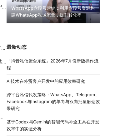
钱
WhatsApp六段号营销：利用六段号资源构
建WhatsApp私域流量，提升转化率
WhatsApp无限
30000条陌生私
最新动态
仗
「抖音私信聚合系统」2026年7月份新版操作流
法
程
AI技术在外贸客户开发中的应用效率研究
跨平台私信代发策略：WhatsApp、Telegram、
Facebook与Instagram的单向与双向批量触达效
果研究
基于Codex与Gemini的智能代码补全工具在开发
效率中的实证分析