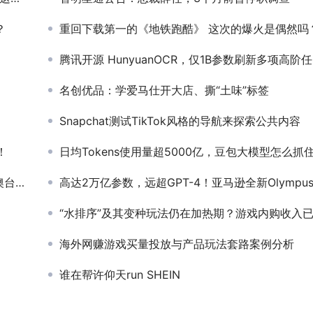
？
重回下载第一的《地铁跑酷》 这次的爆火是偶然吗
腾讯开源 HunyuanOCR，仅1B参数刷新多项高阶任务SOTA
名创优品：学爱马仕开大店、撕“土味”标签
Snapchat测试TikTok风格的导航来探索公共内容
！
日均Tokens使用量超5000亿，豆包大模型怎么抓住千行百
国杀疯了
高达2万亿参数，远超GPT-4！亚马逊全新Olympus大模型曝光，即将对外公
“水排序”及其变种玩法仍在加热期？游戏内购收入已超2000万美
海外网赚游戏买量投放与产品玩法套路案例分析
谁在帮许仰天run SHEIN