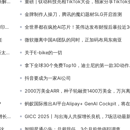
方案
重磅 | 钛动科技亮相TikTok大会，独家分享TikTok全域布局成功经
金牌制作人操刀，腾讯的魔幻题材SLG开启首测
火了
全世界都在疯抢AI芯片！英伟达发布财报后暴拉近30% 将创历史新
任
微软撤离中国AI团队的同时，正加码布局东南亚
了？
关于E-bike的一切
拿下全球30个免费Top10，迪士尼的第一款3D动作手游做得怎么样？
抖音要成为一家AI公司
2000万美金ARR，种子轮融资1400万美金，万兴离职创业者，出海做了个“AI版剪映
？
蚂蚁国际推出AI平台Alipay+ GenAI Cockpit，将在东南亚和南亚首批落
4%
GICC 2025丨与出海人共探增长良机，7场活动最新阵容曝光（附限时免费报名通道
抉择
智明星通公告：总裁辞任，3个月前曾停职调查