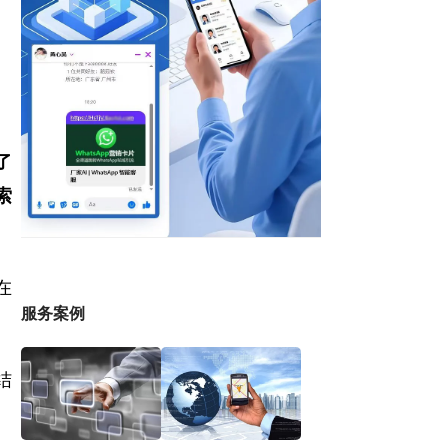
了
索
在
服务案例
结