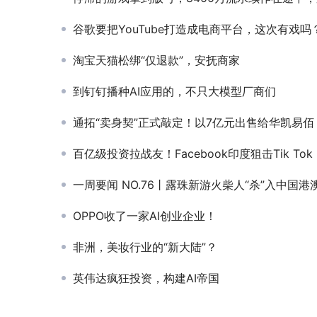
谷歌要把YouTube打造成电商平台，这次有戏吗
淘宝天猫松绑“仅退款”，安抚商家
到钉钉播种AI应用的，不只大模型厂商们
通拓“卖身契”正式敲定！以7亿元出售给华凯易佰
百亿级投资拉战友！Facebook印度狙击Tik Tok
一周要闻 NO.76丨露珠新游火柴人“杀”入中国港澳台；元梦之星让不再信买量的腾讯花了14亿；Temu在美
OPPO收了一家AI创业企业！
非洲，美妆行业的“新大陆”？
英伟达疯狂投资，构建AI帝国