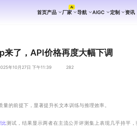
Ai
首页
产品
厂家
导航
AIGC
定制
资讯
FaceBook获客
WhatsApp获客
instagram获客
TikTok Ai矩阵营销
WhatsApp Ai产号系统
WhatsApp Shop
WhatsApp Ai广告
WhatsApp Ai客服
海外AI聚合营销拓客系统
海外PC版获客系统
Ai企业知识库介绍
外贸营销推广代运营
谷歌站群SEO案例
WhatsApp+deepseek
WhatsApp磐石系统
WhatsApp Ai超链客服
代理加盟分销合作
WhatsApp无限产群系统
国内APP版获客系统
海外获客系统企业版
短剧出海分销系统
国内GEO服务方案
海外GEO服务方案
游戏出海营销方案
外贸易询盘服务方案
谷歌站群SEO服务方案
WS/TG/RCS/IM代发服务
2-Exp来了，API价格再度大幅下调
025年10月27日 下午11:39
282
质量的前提下，显著提升长文本训练与推理效率。
对比
测试，结果显示两者在主流公开评测集上表现几乎持平，