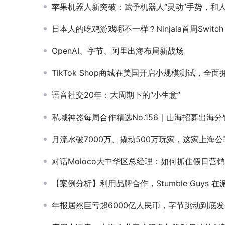
苹果机器人新突破：赋予机器人“灵动”手势，和人类一样有
日本人的吃鸡游戏哪不一样？Ninjala首周Switch下载量超20
OpenAI、字节、阿里出海布局新战场
TikTok Shop商城在美国开启小规模测试，全面拥抱全托管
语音社交20年：大周期下的“小生意”
私域神器每周合作精选No.156｜山海招募出海分销合作；寻西德葡法配音；寻东南亚印度拉美流量；需要广告代投
月流水破7000万、撬动500万玩家，这家上海公司的新游冲向
对话Moloco大中华区总经理：如何抓住假日营销机遇？机器学习成就“流量密
【案例分析】利用品牌合作，Stumble Guys 在派对吃鸡游戏市场克
年报居然巨亏超6000亿人民币，字节跳动到底发生了什么大