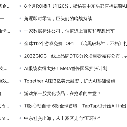
15强
8个月ROI提升超120%，揭秘某中东头部直播语聊APP如何买量搞
一
角逐即时零售，巨头们的暗战持续
机制
一家数据标注公司，估值追上百度和理想汽车
全球112个游戏免费TOP1，《暗黑破坏神：不朽》打了漂亮的第一
2022GICC｜线上品牌DTC分论坛重磅嘉宾公布，共话品牌出海新机遇新打
杭州乒乓
AI眼镜卖得太好！Meta暂停国际扩张计划
增收？
Together AI获3亿美元融资，扩大AI基础设施
盈
游戏第一股卖化妆品，在抢谁的生意？
域名
11款心动自研 6款全球首曝，TapTap也开始All in出海了
融资
中东社交出海，从土豪区走向“五环外”