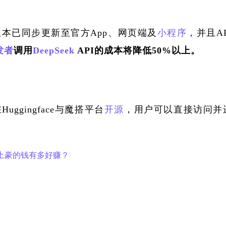
xp版本已同步更新至官方App、网页端及
小程序
，并且AP
发者
调用
DeepSeek
 API的成本将降低50%以上。
Huggingface与魔搭平台
开源
，用户可以直接访问并
，土豪的钱有多好赚？