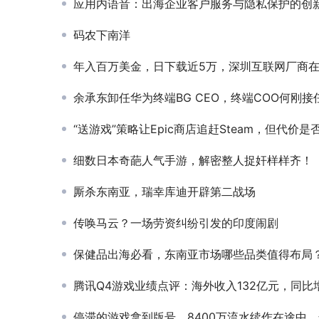
应用内语音：出海企业客户服务与隐私保护的创新解决
码农下南洋
年入百万美金，日下载近5万，深圳互联网厂商在印尼拍本土剧
余承东卸任华为终端BG CEO，终端COO何刚接
“送游戏”策略让Epic商店追赶Steam，但代价是否太大
细数日本奇葩人气手游，解密整人捉奸样样齐！
厮杀东南亚，瑞幸库迪开辟第二战场
传唤马云？一场劳资纠纷引发的印度闹剧
保健品出海必看，东南亚市场哪些品类值得布局
腾讯Q4游戏业绩点评：海外收入132亿元，同比增长3
停滞的游戏拿到版号，8400万流水续作在途中，这家公司面临