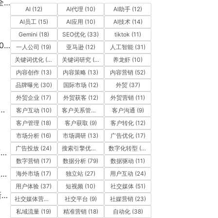
验
AI
(12)
AI代理
(10)
AI助手
(12)
AI员工
(15)
AI应用
(10)
AI技术
(14)
Gemini
(18)
SEO优化
(33)
tiktok
(11)
高
一人公司
(19)
亚马逊
(12)
人工智能
(31)
关键词优化
(10)
关键词研究
(12)
养龙虾
(10)
内容创作
(13)
内容策略
(13)
内容营销
(52)
品牌曝光
(30)
国际市场
(12)
外贸
(37)
外贸企业
(17)
外贸获客
(12)
外贸营销
(11)
客户互动
(10)
客户关系管理
(11)
客户沟通
(9)
客户管理
(18)
客户获取
(9)
客户转化
(12)
市场分析
(16)
市场调研
(13)
广告优化
(17)
广告投放
(24)
搜索引擎优化
(41)
数字化转型
(19)
”
数字营销
(17)
数据分析
(79)
数据驱动
(11)
地
海外市场
(17)
独立站
(27)
用户互动
(24)
用户体验
(37)
短视频
(10)
社交媒体
(51)
）
社交媒体营销
(10)
社交平台
(9)
社媒营销
(23)
私域流量
(19)
精准营销
(18)
自动化
(38)