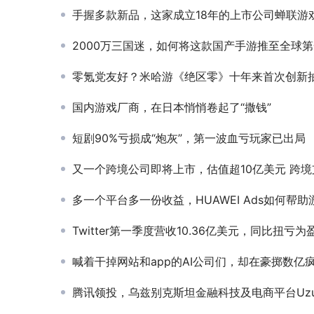
手握多款新品，这家成立18年的上市公司蝉联游戏企业竞争力
2000万三国迷，如何将这款国产手游推至全球第
零氪党友好？米哈游《绝区零》十年来首次创新抽卡
国内游戏厂商，在日本悄悄卷起了“撒钱”
短剧90%亏损成“炮灰”，第一波血亏玩家已出局
又一个跨境公司即将上市，估值超10亿美元 跨境支付公司PingPong在第二期上市辅导中披露拟申报深圳证券交易所创业板上市。 图片 浙江证监局官网显示，1月11日，中信证券披露了关于
多一个平台多一份收益，HUAWEI Ads如何帮助游戏开发者在HMS生态
Twitter第一季度营收10.36亿美元，同比扭亏为
喊着干掉网站和app的AI公司们，却在豪掷数亿疯抢网址
腾讯领投，乌兹别克斯坦金融科技及电商平台Uzum获得7000万美元