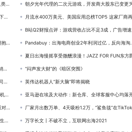
魅力
朝夕光年代理的二次元游戏，开发商大股东已变更为腾
0万
月流水400万美元、美国应用总榜TOP5 这家厂商再乘AI风口延续爆款创造
B站Q2财报点评：游戏营收占比不足3成，广告增速翻番
模式
Pandabuy：出海电商创业2年利润过亿，反向海淘新风口？
夏日出海慢摇享受微醺浪漫！JAZZ FOR FUN东方爵士嘉年华携百+人脉只等你来
合作
“闷声发大财”的《暗区突围》
海外
英伟达机器人“新大脑”即将揭晓
码”
亚马逊在埃及大动作：新仓库、全球客服中心均落
敌制胜
厂家月出数万单、4天吸粉1.2万，“鲨鱼毯”在TikTok卖疯了
事？
万字长文丨不破不立，互联网出海2021