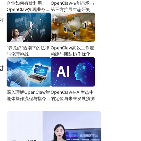
企业如何有效利用
OpenClaw技能市场与
OpenClaw实现业务自
第三方扩展生态研究
动化
I
“养龙虾”热潮下的法律
OpenClaw高效工作流
与伦理挑战
构建与团队协作优化
进
深入理解OpenClaw智
OpenClaw在AI生态中
能体操作流程与指令设
的定位与未来发展预测
计