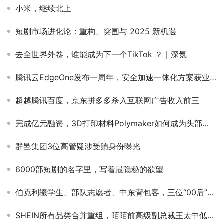
小米，继续北上
短剧市场进化论：重构、突围与 2025 新机遇
去全世界外卷，谁能成为下一个TikTok ？｜深氪
腾讯云EdgeOne发布一周年，安全加速一体化方案获业内认可
超越腾讯百度，京东拼多多杀入互联网广告收入前三
完成亿元融资，3D打印材料Polymaker如何成为头部出海品牌？
群邑集团3位高管疑涉受贿身份曝光
6000部短剧的名字里，写着最隐秘的欲望
伯克利辍学生、部队志愿者、中东背包客，三位“00后”华人做出世界首个“对话式视频”
SHEIN所有品类合并重组，陌陌前高级副总裁王太中低调空降