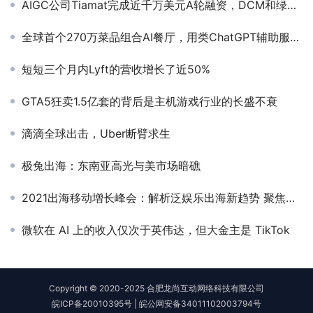
AIGC公司Tiamat完成近千万美元A轮融资，DCM和绿洲资本联合领投
全球首个270万菜品组合AI餐厅，用类ChatGPT辅助服务员
短短三个月内Lyft的营收增长了近50%
GTA5狂卖1.5亿套的背后是主机游戏行业的长盛不衰
滴滴全球出击，Uber断臂求生
极兔出海：东南亚高光与美市场暗礁
2021出海移动增长峰会：解析泛娱乐出海新趋势 聚焦技术创新与增长
微软在 AI 上的收入仅次于英伟达，但大金主是 TikTok
Copyright © 2020-2025 合肥龙尚互动网络科技有限公司
皖ICP备20010395号
|
皖公网安备34011102003794号