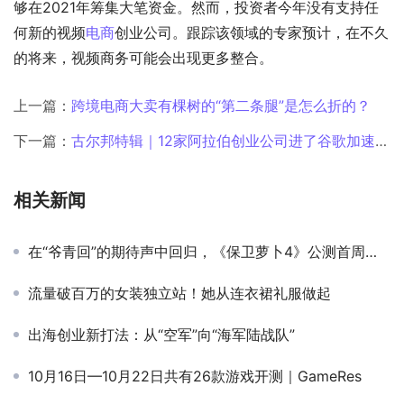
够在2021年筹集大笔资金。然而，投资者今年没有支持任
何新的视频
电商
创业公司。跟踪该领域的专家预计，在不久
的将来，视频商务可能会出现更多整合。
上一篇：
跨境电商大卖有棵树的“第二条腿”是怎么折的？
下一篇：
古尔邦特辑｜12家阿拉伯创业公司进了谷歌加速器，哪家最有可能孵化？
相关新闻
在“爷青回”的期待声中回归，《保卫萝卜4》公测首周的成绩如何
流量破百万的女装独立站！她从连衣裙礼服做起
出海创业新打法：从“空军”向“海军陆战队”
10月16日—10月22日共有26款游戏开测｜GameRes