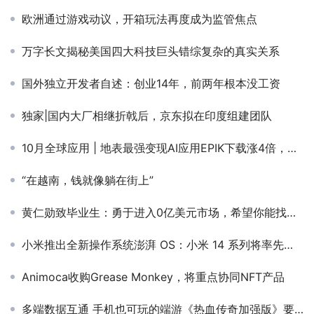
欧洲通过游戏动议，开箱玩法再度成为监管焦点
万字长文揭秘美国四大科技巨头错综复杂的真实关系
国外独立开发者自述：创业14年，前两年根本没工资
独家|国内大厂相继折戟后，京东拟在印度组建团队
10月全球应用 | 地表最强变现AI应用EPIK下载涨4倍，收入翻3番！新网文应用个个疯狂
“在越南，钱就像躺在街上”
黄仁勋致毕业生：勇于进入0亿美元市场，希望你能找到自己的GPU
小米推出全新操作系统澎湃 OS：小米 14 系列将率先搭载，逐步接替 MIUI
Animoca收购Grease Monkey，将重点协同NFT产品
多端数据互通 手机也可玩的端游《热血传奇加强版》要来了