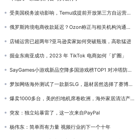
受美国税务波动影响，Temu或提前开放第三方自运营店铺入驻
俄罗斯跨境电商收款延迟？Ozon称正与相关机构沟通解决
店铺运营已超两年?亚马逊卖家如何突破瓶颈，高歌猛进
掘金东南亚成功，2023 年 TikTok 电商如何「扩圈」
SayGames小游戏新品空降多国游戏榜TOP1 对冲塔防+We Are Warriors融合的好模板
梦加网络海外测试了一款新SLG，题材居然选择了赛博朋克
爆卖1000多台，美的扫地机席卷欧洲，海外家居清洁产品成热门！
突发：独立站暴雷了，这一次来自PayPal
杨伟东：简单而有力量 视频行业的下一个十年