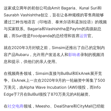
这家成立两年的初创公司由Amit Bagaria、Kunal Suri和
Saurabh Vashishtha创立，旨在让各种规模的零售商能够
通过三种当地语言（印地语、泰米尔语和孟加拉语）的视频
与买家联系。Bagaria和Vashishtha是Paytm的高级副总
裁，而Suri曾是Foodpanda的总经理和首席
运营
官。
就在2020年3月封锁之前，Simsim还推出了自己的定制内
容产品Rubaru，允许用户发送名人和
影响者
录制的视频消
息和提示，供他们的亲人使用。 
在视频商务领域，Simsim直接与BulBul和EkAnek展开竞
争。EkAnek上一次在2020年9月的一轮融资中筹集了500
万美元，由Alpha Wave Incubation (AWI)领投，而Info 
Edge于7月在BulBul领投了870万美元的A轮融资。
在
社交电商
领域，Meesho、DealShare和CityMall已经能