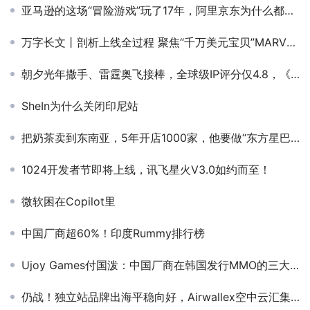
亚马逊的这场“冒险游戏”玩了17年，阿里京东为什么都学不了？
万字长文丨剖析上线全过程 聚焦“千万美元宝贝”MARVEL SNAP的“发家史”（下）
朝夕光年撒手、雷霆奥飞接棒，全球级IP评分仅4.8，《航海王》新游数据如何？
SheIn为什么关闭印尼站
把奶茶卖到东南亚，5年开店1000家，他要做“东方星巴克”
1024开发者节即将上线，讯飞星火V3.0如约而至！
微软困在Copilot里
中国厂商超60%！印度Rummy排行榜
Ujoy Games付国泼：中国厂商在韩国发行MMO的三大痛点
仍战！独立站品牌出海平稳向好，Airwallex空中云汇集结10位专家洞悉全新机遇