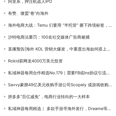
阿里系，押注机器人IPO
有赞、微盟“卷”向海外
海外电商大战：Temu 们要用 “半托管” 撕下跨境标签，亚马逊用 “全托管” 拼低价
沙特电商法重罚：100名社交媒体广告商被捕
直播预告|海外 KOL 营销大爆发，中重度出海如何搭上快班车
Rokid获网龙4000万美元投资
私域神器每周合作精选No.179｜需要FB或Ins协议引流软件；需求迪拜本地红人营销；寻游戏代投；集团公司投资海外支付、游戏等项目
Savvy豪掷49亿美元收购手游公司Scopely 成游戏收购史上第六大收购事件
拼多多“百亿减免”，电商行业转向的一大样本
私域神器每周精选｜ 多款手游寻海外发行，Dreame等网文大厂寻内容合作 (第2期)