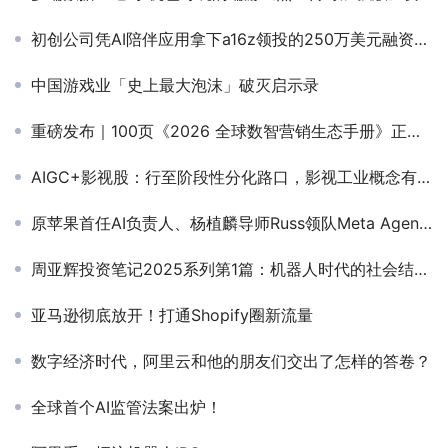
初创公司凭AI陪伴应用拿下a16z领投的250万美元融资，“蹭”Slop热度，产品形态类似数字版“芙崽”？
中国游戏业「史上最大泡沫」破灭启示录
重磅发布｜100页《2026 全球数智营销生态手册》正式上线！解码从 “买流量” 到 “建能力” 的跃迁密码
AIGC+影视股：行至阶段性分化路口，影视工业概念有望被加速，长期或调整产业链条 | 「共同虚拟」行研库
原苹果首任AI负责人、杨植麟导师Russ领队Meta Agent研究，WebArena作者加盟
周亚辉投资笔记2025系列第1篇：机器人时代的社会结构模型与十年后中国首富预测
亚马逊彻底放开！打通Shopify圈新流量
数字经济时代，阿里云和他的朋友们交出了怎样的答卷？
全球首个AI监管法案出炉！