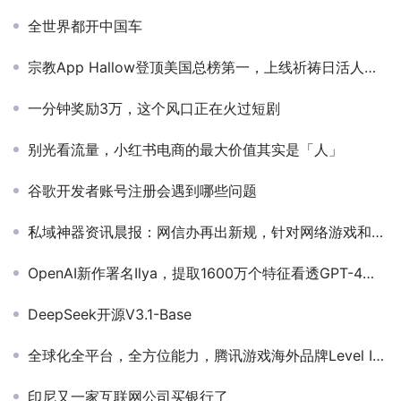
全世界都开中国车
宗教App Hallow登顶美国总榜第一，上线祈祷日活人数超过100万，发生了什么？！
一分钟奖励3万，这个风口正在火过短剧
别光看流量，小红书电商的最大价值其实是「人」
谷歌开发者账号注册会遇到哪些问题
私域神器资讯晨报：网信办再出新规，针对网络游戏和直播；快手管理层变动；2月手游出海榜单更新；俄乌战争中，俄罗斯消失在世界舆论之中。
OpenAI新作署名Ilya，提取1600万个特征看透GPT-4大脑！
DeepSeek开源V3.1-Base
全球化全平台，全方位能力，腾讯游戏海外品牌Level Infinite来了！
印尼又一家互联网公司买银行了