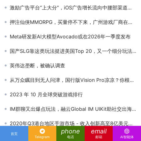
激励广告平台“上大分”，iOS广告增长流向中腰部渠道？丨《AppsFlyer 广告平台综合表现报告》第十八版解读
押注仙侠MMORPG，买量停不下来，广州游戏厂商在这个市场疯狂搞钱！
Meta研发新AI大模型Avocado或在2026年一季度发布
国产SLG靠这类玩法挺进美国Top 20，又一个细分玩法悄然崛起
英伟达垄断，被确认调查
从万众瞩目到无人问津，国行版Vision Pro凉凉？你根本没看懂苹果
2023 年 10 月全球突破游戏排行
IM群聊又出爆点玩法，融云Global IM UIKit助社交出海全速创新
2020年Q3港台地区手游市场 - 收入创新高至8亿美元，同比增长29%
phone
email
首页
Telegram
电话
邮箱
Ai智能体
解压游戏再度成为欧美主流？从7月美榜热门新品看超休闲游戏动向