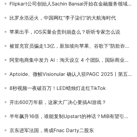
Flipkart公司创始人Sachin Bansal开始在金融服务领域进行投资
比罗永浩还火，中国网红“李子柒们”的大航海时代
苹果出手，iOS买量会贵到崩盘么？听听专家怎么说
被冒充官员骗走1.3亿，新加坡向苹果、谷歌下“防欺诈指令”，还开出百万新币罚单？
阿里电商集中发力 AI：淘天设立 4 个团队，国际商业团队超百人
Aptoide、微帧Visionular 确认入驻PAGC 2025丨第五届全球产品与增长展会！
8秒视频一夜破百万！LED蜡烛灯走红TikTok
开出600万年薪，这家大厂决心要搞AI游戏？
半年飙升16倍，谁能复制Upstart的神话？MIB有望引航金融科技出海大时代
京东进军法国，将成Fnac Darty二股东