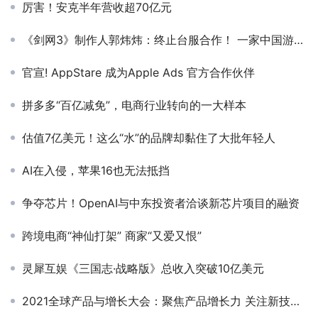
厉害！安克半年营收超70亿元
《剑网3》制作人郭炜炜：终止台服合作！ 一家中国游戏公司CEO的底线
官宣! AppStare 成为Apple Ads 官方合作伙伴
拼多多“百亿减免”，电商行业转向的一大样本
估值7亿美元！这么“水”的品牌却黏住了大批年轻人
AI在入侵，苹果16也无法抵挡
争夺芯片！OpenAI与中东投资者洽谈新芯片项目的融资
跨境电商“神仙打架” 商家“又爱又恨”
灵犀互娱《三国志·战略版》总收入突破10亿美元
2021全球产品与增长大会：聚焦产品增长力 关注新技术赋能