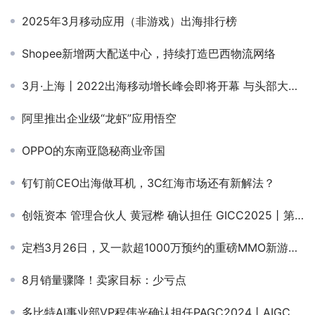
2025年3月移动应用（非游戏）出海排行榜
Shopee新增两大配送中心，持续打造巴西物流网络
3月·上海丨2022出海移动增长峰会即将开幕 与头部大厂解锁增长新路径
阿里推出企业级“龙虾”应用悟空
OPPO的东南亚隐秘商业帝国
钉钉前CEO出海做耳机，3C红海市场还有新解法？
创瓴资本 管理合伙人 黄冠桦 确认担任 GICC2025丨第六届全球互联网产业CEO大会主峰会圆桌主持！
定档3月26日，又一款超1000万预约的重磅MMO新游来了！
8月销量骤降！卖家目标：少亏点
多比特AI事业部VP程伟光确认担任PAGC2024丨AIGC产业出海增长峰会圆桌嘉宾