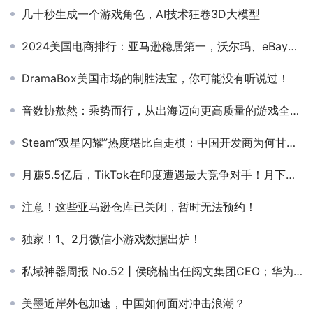
几十秒生成一个游戏角色，AI技术狂卷3D大模型
2024美国电商排行：亚马逊稳居第一，沃尔玛、eBay紧追其后
DramaBox美国市场的制胜法宝，你可能没有听说过！
音数协敖然：乘势而行，从出海迈向更高质量的游戏全球化
Steam“双星闪耀”热度堪比自走棋：中国开发商为何甘心当玩家？
月赚5.5亿后，TikTok在印度遭遇最大竞争对手！月下载量500万次？
注意！这些亚马逊仓库已关闭，暂时无法预约！
独家！1、2月微信小游戏数据出炉！
私域神器周报 No.52丨侯晓楠出任阅文集团CEO；华为推出分布式数据库GaussDB
美墨近岸外包加速，中国如何面对冲击浪潮？