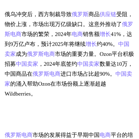
俄乌冲突后，西方制裁导致
俄罗斯
商品
供应链
受阻，
物价上涨，市场出现万亿级缺口。这意外推动了
俄罗
斯
电商
市场的繁荣，2024年
电商
销售额
增长
41%，达
到9万亿卢布，预计2025年将继续
增长
约40%。
中国
卖家
成为
俄罗斯
电商
市场的重要力量。Ozon平台积极
招募
中国卖家
，2024年底签约
中国卖家
数量达10万，
中国商品在
俄罗斯
电商
进口市场占比超90%。
中国卖
家
的涌入帮助Ozon在市场份额上逐渐超越
Wildberries。
俄罗斯
电商
市场的发展得益于早期中国
电商
平台的培