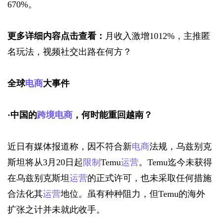
670%。
更多详细内容点击查看：
月收入激增1012%，主推匿
名玩法，视频社交出路在何方？
全球
电商
大事件
·
中国的
跨境电商
，何时能重回越南？
近日有媒体报道称，因不符合新
电商
法规，乌兹别克
斯坦将从3月20日起
限制
Temu
运营
。Temu迄今未获得
在乌兹别克斯坦
运营
的正式许可，也未采取任何措施
合法化其
运营
地位。虽有种种阻力，但Temu的海外
扩张之计并未就此收手。