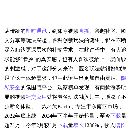
从传统的
即时通讯
，到如今视频
直播
、兴趣社区、图
文分享等玩法兴起，各种创新玩法的诞生，都在不断
深入触达更深层次的社交需求。在此过程中，有人追
求能够“看脸”的真实感，也有人喜欢被蒙上一层面纱
的刺激感，对于这部分人来说，匿名玩法就很好地满
足了这一体验需求，也由此诞生出更加自由灵活、
隐
私安全
的氛围感平台。观察榜单发现，有两款涨势明
显的视频
社交应用
就将匿名玩法融入其中，增添了不
少新奇体验。一款名为Kachi，专注于东南亚市场，
2022年底上线，2024年下半年开始起量，至今
下载
量
超71万，今年2月较1月
下载
量
增长
1238%，收入
增长