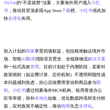
TikTok
的“不卖就禁”法案，大量海外用户涌入
小红
书
，推动其登顶多国App Store
下载
榜。
小红书
借此加
快
全球化
布局。
加入计划的
商家
享受四项权益，包括精准触达境外市
场、智能
AI
翻译
消除语言壁垒、全链路物流
解决方案
和一站式高效
管理
。目前计划处于内测阶段，卖家对
政策细则（如运费计算、定价机制）不透明和隐性成
本问题感到焦虑，担心后续费用变动和商品参与
限
制
。
小红书
通过招募海外MCN机构、租用香港办公
区等举措，弥补
本地化
短板，优化数据跨境和支付框
架，应对政策不确定性，推动
电商
生态
全球化
。