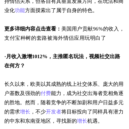
持情侣关系，但各自有其垂直发展方向，在玩法和商
业化
功能
方面摸索出了属于自身的特色。
更多详细内容点击查看：
美国用
户贡献96%的收入，
支付宝种树的套路被海外情侣应用玩明白了
·
月收入激增1012%，主推匿名玩法，视频社交出路
在何方？
长久以来，欧美以其成熟的线上社交体系、庞大的用
户基数及强劲的
付费
能力，成为社交出海者竞相角逐
的胜地。然而，随着竞争的不断加剧和用户日益多元
的需求
增长
，不少
开发者
将目标投向了同样具有潜力
的中东和东南亚地区，寻找新的
增长
机遇。