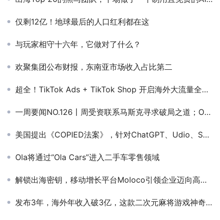
仅剩12亿！地球最后的人口红利都在这
与玩家相守十六年，它做对了什么？
欢聚集团公布财报，东南亚市场收入占比第二
超全！TikTok Ads + TikTok Shop 开启海外大流量全攻略（内附店匠后台实操讲解）
一周要闻NO.126丨周受资联系马斯克寻求破局之道；OpenAI获软银15亿美元新投资；东南亚多国加强跨境电商监管
美国提出《COPIED法案》，针对ChatGPT、Udio、Suno等产品
Ola将通过“Ola Cars”进入二手车零售领域
解锁出海密钥，移动增长平台Moloco引领企业迈向高效增长之路
发布3年，海外年收入破3亿，这款二次元麻将游戏神奇还在继续！