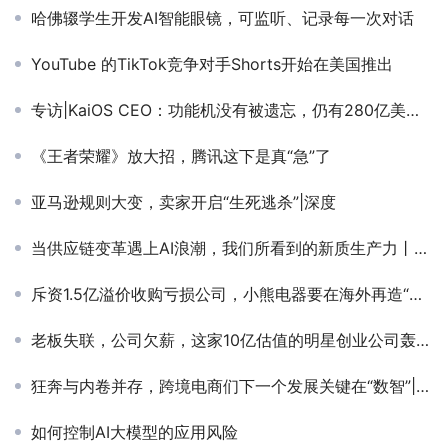
哈佛辍学生开发AI智能眼镜，可监听、记录每一次对话
YouTube 的TikTok竞争对手Shorts开始在美国推出
专访|KaiOS CEO：功能机没有被遗忘，仍有280亿美元的市场机会
《王者荣耀》放大招，腾讯这下是真“急”了
亚马逊规则大变，卖家开启“生死逃杀”|深度
当供应链变革遇上AI浪潮，我们所看到的新质生产力丨亿邦产业互联网峰会实录
斥资1.5亿溢价收购亏损公司，小熊电器要在海外再造“徕芬”和“usmile”？
老板失联，公司欠薪，这家10亿估值的明星创业公司轰然坍塌
狂奔与内卷并存，跨境电商们下一个发展关键在“数智”|活动预告
如何控制AI大模型的应用风险