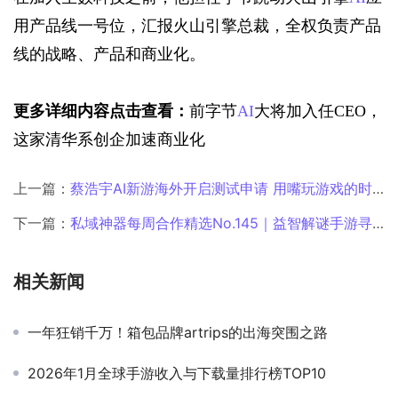
用产品线一号位，汇报火山引擎总裁，全权负责产品
线的战略、产品和商业化。
更多详细内容点击查看：
前字节
AI
大将加入任CEO，
这家清华系创企加速商业化
上一篇：
蔡浩宇AI新游海外开启测试申请 用嘴玩游戏的时代来了
下一篇：
私域神器每周合作精选No.145｜益智解谜手游寻发行或投资；3D休闲跑酷游戏寻海外发行；海外游戏大厂寻研发/发行进行投资、收购
相关新闻
一年狂销千万！箱包品牌artrips的出海突围之路
2026年1月全球手游收入与下载量排行榜TOP10