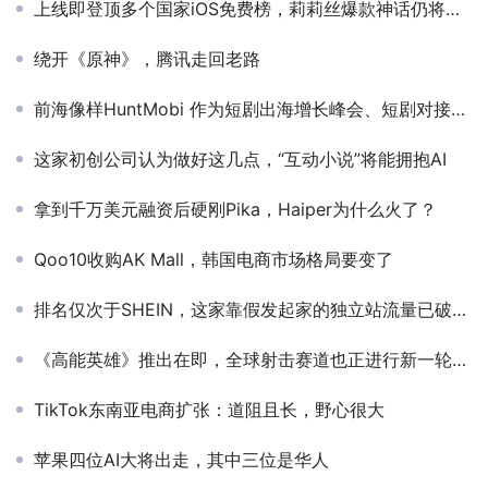
上线即登顶多个国家iOS免费榜，莉莉丝爆款神话仍将继续？
绕开《原神》，腾讯走回老路
前海像样HuntMobi 作为短剧出海增长峰会、短剧对接会-联合赞助、S02展位出席PAGC 2025丨第五届全球产品与增长展会
这家初创公司认为做好这几点，“互动小说”将能拥抱AI
拿到千万美元融资后硬刚Pika，Haiper为什么火了？
Qoo10收购AK Mall，韩国电商市场格局要变了
排名仅次于SHEIN，这家靠假发起家的独立站流量已破百万
《高能英雄》推出在即，全球射击赛道也正进行新一轮的洗牌
TikTok东南亚电商扩张：道阻且长，野心很大
苹果四位AI大将出走，其中三位是华人