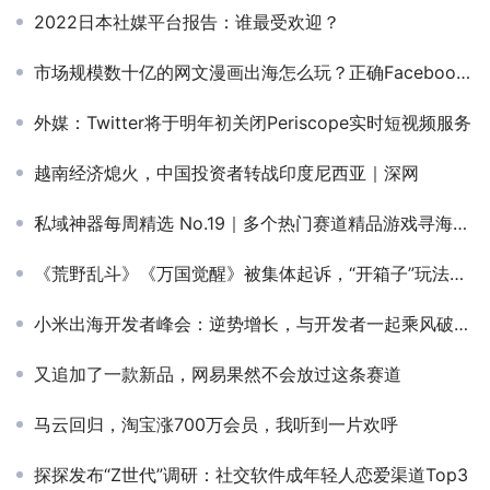
2022日本社媒平台报告：谁最受欢迎？
市场规模数十亿的网文漫画出海怎么玩？正确Facebook 再营销姿势get
外媒：Twitter将于明年初关闭Periscope实时短视频服务
越南经济熄火，中国投资者转战印度尼西亚｜深网
私域神器每周精选 No.19｜多个热门赛道精品游戏寻海内外合作与发行
《荒野乱斗》《万国觉醒》被集体起诉，“开箱子”玩法在美国的监管动态与趋势分析
小米出海开发者峰会：逆势增长，与开发者一起乘风破浪！
又追加了一款新品，网易果然不会放过这条赛道
马云回归，淘宝涨700万会员，我听到一片欢呼
探探发布“Z世代”调研：社交软件成年轻人恋爱渠道Top3