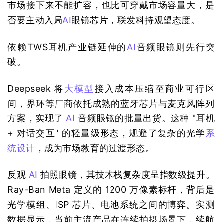
市场接下来不能扩容，也比可穿戴市场容量大，是
否要主动入局
AI
眼镜芯片，联发科持观望态度。
依赖TWS耳机产业链延伸的
AI
音频眼镜则先行突
破。
Deepseek 将
大模型
接入成本压缩至商业可行区
间，界环等厂商依托成熟的蓝牙芯片与麦克风阵列
方案，实现了 
AI
 音频眼镜的批量出货。这种 "耳机 
+ 对话交互" 的轻量级形态，规避了复杂的光学
系
统设计
，成为市场教育的过渡形态。
反观 
AI
 拍照眼镜，其技术栈复杂度呈指数级提升。
Ray-Ban Meta 定义的 1200 万像素标杆，背后是
光学模组、ISP 芯片、电池系统之间的博弈。实测
数据显示，当前主流产品在连续拍摄场景下，续航