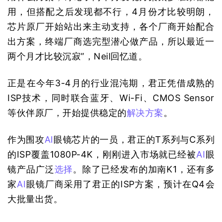
用，但搭配之后发现都不行，4月份才比较明朗，
芯片原厂开始站出来主动支持，各个厂商开始配合
出方案，终端厂商选完型潜心做产品，所以最近一
两个月才比较沉寂”，Neil回忆道。
正是在今年3-4月的行业混沌期，君正凭借成熟的
ISP技术，同时联合蓝牙、Wi-Fi、CMOS Sensor
等伙伴原厂，开始提供稳定的
解决方案
。
作为围攻
AI
眼镜芯片的一员，君正的T系列与C系列
的ISP覆盖1080P-4K，刚刚进入市场就已经被
AI
眼
镜产品广泛
选择
。除了已经发布的加南K1，还有多
家
AI
眼镜厂商采用了君正的ISP方案，预计在Q4会
大批量出货。