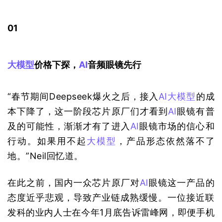
01
大模型
价格下探，
AI
音频眼镜先行
“春节期间Deepseek爆火之后，接入
AI
大模型
的成
本下降了，这一阶段芯片原厂们才看到
AI
眼镜有普
及的可能性，渐渐才有了进入
AI
眼镜市场的信心和
行动。如果用不起
大模型
，产品形态依然落不了
地。”Neil回忆道。
在此之前，国内一众芯片原厂对
AI
眼镜这一产品的
态度近乎悲观，导致产业链成熟缓慢。一位接近联
发科的业内人士在今年1月底告诉雷峰网，即便手机