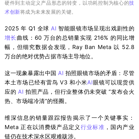
硬件到主动定义产品形态的转变，以功耗控制为核心的
技
术创新
将成为未来发展的关键。
2025 年 Q1 全球 
AI
 智能眼镜市场呈现出戏剧性的
增长
曲线：60 万台的总销量实现 216% 的同比增
幅，但细究数据会发现，Ray Ban Meta 以 52.8 
万台的绝对优势占据市场主导地位。
这一现象暴露出中国 
AI
 拍照眼镜市场的矛盾：尽管
本土市场已经有雷鸟 V3 和小米
AI
眼镜可以现货供
应的 
AI
 拍照产品，但行业整体仍未突破 “发布会火
热、市场端冷清”的怪圈。
维深信息的销量跟踪报告揭示了一个关键事实：
Meta 正在以消费级产品定义
行业标准
，国内产业
链仍在技术深水区艰难跋涉。