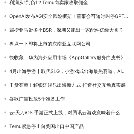
利润从1到负1？Temu向卖家收取佣金
OpenAI发布AGI安全风险框架！董事会可随时叫停GPT-5等模型发布，奥特曼也得乖乖听话
霸榜亚马逊多个BSR，深圳又跑出一家配件亿级大卖？
盘点一下即将上市的东南亚互联网公司
快收藏！华为海外应用市场《AppGallery服务白皮书》公布
4月出海手游丨取代SLG，小游戏成出海最热赛道，AI图片起量引爆港澳台
干货荟萃丨解锁泛娱乐出海新方式 打造社交互动真实感
谷歌广告投放5个准备工作
云·天刀iOS 手游正式上线，对腾讯云游戏意味着什么
Temu紧急停止向美国出口中国产品