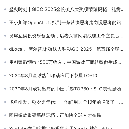
盛典时刻 | GICC 2025金帆奖八大奖项荣耀揭晓，礼赞出海卓越先锋！
王小川评OpenAI o1: 找到一条从快思考走向慢思考的路
灵犀互娱投资乐创互动，后者为前网易战魂工作室负责人创立
dLocal、摩尔普斯 确认入驻PAGC 2025丨第五届全球产品与增长展会！
用AI舞蹈“跳”出550万收入，中国游戏厂商转型做生成式AI海外爆火
2020年8月全球热门移动应用下载量TOP10
2020年8月成功出海的中国手游TOP30：SLG表现强劲，多款产品凭借日本市场刷新收入记录
飞鱼研发、朝夕光年代理，他们用这个10年的IP做了一款放置卡牌
网易多款重磅新品定档，正加快全球人才布局
YouTube在印度推出短视频应用Shorts 神似TikTok