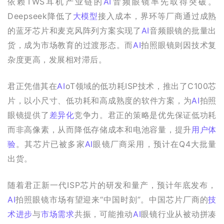
依赖TWS耳机产业链的
AI
音频眼镜率先取得突破。
Deepseek降低了
大模型
接入成本，界环等厂商通过成熟
的蓝牙芯片和麦克风阵列方案实现了
AI
音频眼镜的批量出
货，成为市场教育的过渡形态。而
AI
拍照眼镜则因技术复
杂度更高，发展相对滞后。
君正凭借其在
AI
oT领域的低功耗ISP技术，推出了C100芯
片，以小尺寸、低功耗和高成熟度的软件方案，为
AI
拍照
眼镜提供了
差异化
竞争力。君正的策略是优先保证低功耗
而非高像素，从而降低存储成本和电池容量，提升
用户体
验
。其芯片已被多家
AI
眼镜厂商采用，预计在Q4大批量
出货。
随着君正新一代ISP芯片的研发和量产，预计年底发布，
AI
拍照眼镜市场有望迎来“中国时刻”。中国芯片厂商的
技
术进步
与
市场需求
共振，可能推动
AI
眼镜行业从被动拼凑