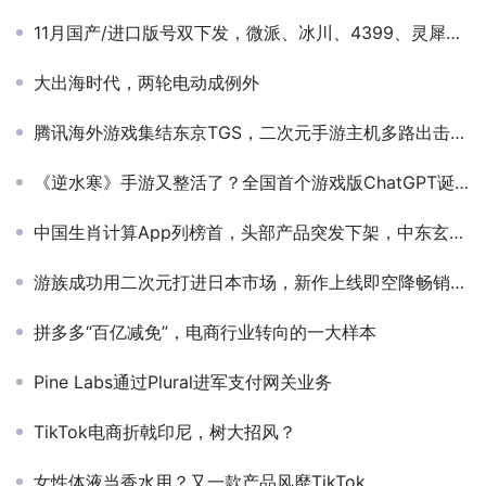
11月国产/进口版号双下发，微派、冰川、4399、灵犀、简游、游族皆在其列，《二重螺旋》过审！
大出海时代，两轮电动成例外
腾讯海外游戏集结东京TGS，二次元手游主机多路出击为那般
《逆水寒》手游又整活了？全国首个游戏版ChatGPT诞生
中国生肖计算App列榜首，头部产品突发下架，中东玄学市场该如何掘金？
游族成功用二次元打进日本市场，新作上线即空降畅销TOP16！
拼多多“百亿减免”，电商行业转向的一大样本
Pine Labs通过Plural进军支付网关业务
TikTok电商折戟印尼，树大招风？
女性体液当香水用？又一款产品风靡TikTok