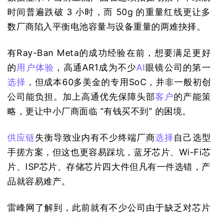
时间普遍跌破 3 小时，而 50g 的重量红线更让多
数厂商陷入平衡电池容量与设备重量的两难抉择。
有Ray-Ban Meta的成功经验在前，想要满足更好
的
用户体验
，高通AR1成为不少
AI
眼镜公司的第一
选择
，但成本60多美金的专用SoC，并非一般初创
公司能负担。加上高通优先保障头部
客户
的产能策
略，更让中小厂商面临 “有钱买不到” 的困境。
供应链
失衡导致业内有不少终端厂商
选择
自己选型
手搓方案，但这也更容易踩坑，蓝牙芯片、Wi-Fi芯
片、ISP芯片、存储芯片四大件但凡有一件选错，产
品就容易难产。
雷峰网了解到，此前就有不少公司由于缺乏对芯片