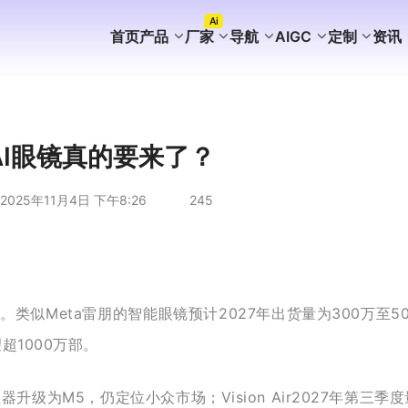
Ai
首页
产品
厂家
导航
AIGC
定制
资讯
FaceBook获客
WhatsApp获客
instagram获客
TikTok Ai矩阵营销
WhatsApp Ai产号系统
WhatsApp Shop
WhatsApp Ai广告
WhatsApp Ai客服
海外AI聚合营销拓客系统
海外PC版获客系统
Ai企业知识库介绍
外贸营销推广代运营
谷歌站群SEO案例
WhatsApp+deepseek
WhatsApp磐石系统
WhatsApp Ai超链客服
代理加盟分销合作
WhatsApp无限产群系统
国内APP版获客系统
海外获客系统企业版
短剧出海分销系统
国内GEO服务方案
海外GEO服务方案
游戏出海营销方案
外贸易询盘服务方案
谷歌站群SEO服务方案
WS/TG/RCS/IM代发服务
AI眼镜真的要来了？
2025年11月4日 下午8:26
245
。类似Meta雷朋的智能眼镜预计2027年出货量为300万至50
超1000万部。
处理器升级为M5，仍定位小众市场；Vision Air2027年第三季