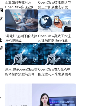
企业如何有效利用
OpenClaw技能市场与
OpenClaw实现业务自
第三方扩展生态研究
问
动化
款
“养龙虾”热潮下的法律
OpenClaw高效工作流
出
与伦理挑战
构建与团队协作优化
望
深入理解OpenClaw智
OpenClaw在AI生态中
能体操作流程与指令设
的定位与未来发展预测
计
，