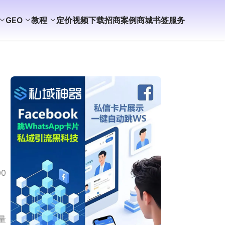
GEO
教程
定价
视频
下载
招商
案例
商城
书签
服务
0
度量