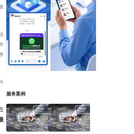
量
核
术
季
件
服务案例
在
眼