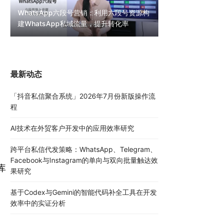
WhatsApp六段号营销：利用六段号资源构
建WhatsApp私域流量，提升转化率
WhatsApp无限
30000条陌生私
最新动态
「抖音私信聚合系统」2026年7月份新版操作流
程
AI技术在外贸客户开发中的应用效率研究
跨平台私信代发策略：WhatsApp、Telegram、
Facebook与Instagram的单向与双向批量触达效
库
果研究
基于Codex与Gemini的智能代码补全工具在开发
效率中的实证分析