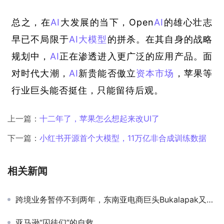
总之，在
AI
大发展的当下，Open
AI
的雄心壮志
早已不局限于
AI
大模型
的拼杀。在其自身的战略
规划中，
AI
正在渗透进入更广泛的应用产品。面
对时代大潮，
AI
新贵能否傲立
资本市场
，苹果等
行业巨头能否挺住，只能留待后观。
上一篇：
十二年了，苹果怎么想起来改UI了
下一篇：
小红书开源首个大模型，11万亿非合成训练数据
相关新闻
跨境业务暂停不到两年，东南亚电商巨头Bukalapak又将目标瞄向菲律宾，App下载量已超....
亚马逊“囚徒们”的自救