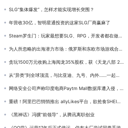
SLG“集体爆发”，怎样才能实现增长突围？
年营收30亿，智明星通投资的这家SLG厂商赢麻了
Steam罗生门：玩家最想要SLG、RPG，开发者都在做平台解谜
为人所忽略的出海潜力市场：俄罗斯和东欧市场游戏合规的误区详解（上）
贪玩1500万元收购上海阅龙35%股权，获《天龙八部 2》双端独家运营权
从“异类”到全球顶流，与比亚迪、九号、内外……一起解码「全球新流行」 | 5月22日！第三届品创·品牌节即将启幕
网络安全公司声称印度电商Paytm Mall数据库遭入侵，但遭否认
重磅！阿里巴巴悄悄推出 allyLikes平台，欲抢食SHEIN市场
《黑神话》冯骥“前领导”，从腾讯离职创业
《QQ堂》运营17年后正式停运，仍有大厂尝试同类手游