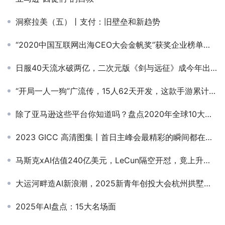
洞察拉美（五）丨支付：旧壁垒和新趋势
“2020中国互联网出海CEO大会金帆奖”获奖企业榜单公布
日服40天流水破两亿，二次元版《剑与远征》成今年出海黑马
“开局一人一狗”广流传，15人62天开发，这款手游累计收入超2亿美元
除了亚马逊这些平台你知道吗？盘点2020年全球10大零售电商平台
2023 GICC 高清图集丨首日主峰会最精彩的瞬间都在这！
马斯克xAI估值240亿美元，LeCun隔空开怼，竟上升到人身攻击！
大运河畔造AI新浪潮，2025新青年创投大会杭州拱墅圆满举办
2025年AI盘点：15大名场面