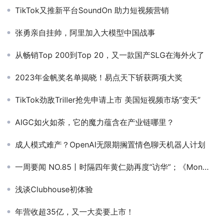
TikTok又推新平台SoundOn 助力短视频营销
张勇亲自挂帅，阿里加入大模型中国战事
从畅销Top 200到Top 20，又一款国产SLG在海外火了
2023年金帆奖名单揭晓！易点天下斩获两项大奖
TikTok劲敌Triller抢先申请上市 美国短视频市场“变天”
AIGC如火如荼，它的魔力蕴含在产业链哪里？
成人模式难产？OpenAI无限期搁置情色聊天机器人计划
一周要闻 NO.85丨时隔四年黄仁勋再度“访华”；《Monopoly Go!》流水破10亿美元；AI博主月入20万
浅谈Clubhouse初体验
年营收超35亿，又一大卖要上市！