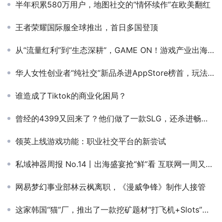
半年积累580万用户，地图社交的“情怀续作”在欧美翻红
王者荣耀国际服全球推出，首日多国登顶
从“流量红利”到“生态深耕”，GAME ON！游戏产业出海峰会揭示游戏出海新范式
华人女性创业者“纯社交”新品杀进AppStore榜首，玩法竟是X+QQ空间？
谁造成了Tiktok的商业化困局？
曾经的4399又回来了？他们做了一款SLG，还杀进畅销Top5
领英上线游戏功能：职业社交平台的新尝试
私域神器周报 No.14丨出海盛宴抢“鲜”看 互联网一周又有哪些大事
网易梦幻事业部林云枫离职，《漫威争锋》制作人接管
这家韩国“猫”厂，推出了一款挖矿题材“打飞机+Slots”，小游戏模板又多了一个