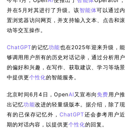
今年1月，Open
AI
便推出了
智能体
Operator，
并在5月对其进行了升级。该
智能体
可以通过内
置浏览器访问网页，并支持输入文本、点击和滚
动等交互操作。
ChatGPT
的记忆
功能
也在2025年迎来升级，能
够调用用户所有的历史对话记录，通过分析用户
的偏好和兴趣，在写作、获取建议、学习等场景
中提供更
个性化
的智能服务。
北京时间6月4日，Open
AI
又宣布向
免费
用户推
出记忆
功能
改进的轻量级版本。据介绍，除了现
有的已保存记忆外，
ChatGPT
还会参考用户近
期的对话内容，以提供更
个性化
的回复。