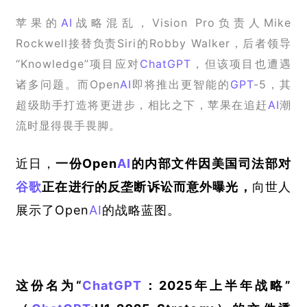
苹果的
AI
战略混乱，Vision Pro负责人Mike 
Rockwell接替负责Siri的Robby Walker，后者领导
“Knowledge”项目应对
ChatGPT
，但该项目也遭遇
诸多问题。而Open
AI
即将推出更智能的
GPT
-5，其
超级助手打造将更进步，相比之下，苹果在追赶
AI
潮
流时显得畏手畏脚。
近日，
一份Open
AI
的内部文件因美国司法部对
谷歌
正在进行的反垄断诉讼而意外曝光，
向世人
展示了Open
AI
的战略蓝图。
这份名为“
ChatGPT
：2025年上半年战略”