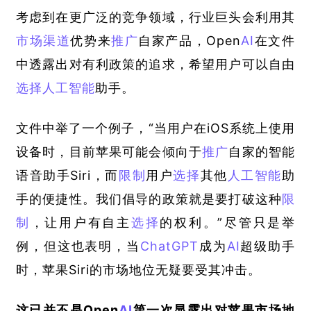
考虑到在更广泛的竞争领域，行业巨头会利用其
市场渠道
优势来
推广
自家产品，Open
AI
在文件
中透露出对有利政策的追求，希望用户可以自由
选择
人工智能
助手。
文件中举了一个例子，“当用户在iOS系统上使用
设备时，目前苹果可能会倾向于
推广
自家的智能
语音助手Siri，而
限制
用户
选择
其他
人工智能
助
手的便捷性。我们倡导的政策就是要打破这种
限
制
，让用户有自主
选择
的权利。”尽管只是举
例，但这也表明，当
ChatGPT
成为
AI
超级助手
时，苹果Siri的市场地位无疑要受其冲击。
这已并不是Open
AI
第一次显露出对苹果市场地