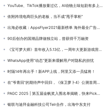
YouTube、TikTok播放量过亿，AI动物土味短剧有多上头？
依附跨境电商巨头的老板，当不成“甩手掌柜”
出海必收藏：AppsFlyer2021最新榜单 海外最全广告渠道汇总及分析
90后创办的国潮品牌做独立站，曾获得千万融资
《宝可梦大师》首年收入5.13亿，一周年大更新游戏营收翻了四倍
WhatsApp使用“动态”更新来缓解用户对隐私的担忧
时隔14年再出手！新APP上线，阿里又添一员猛将！
在“爷青回”的期待声中回归，《保卫萝卜4》公测首周的成绩如何
PAGC 2025 | 第五届金帆奖入围名单揭晓，快来Pick你心中的行业标杆！
银联与迪拜金融科技公司Telr合作，出海中东支付