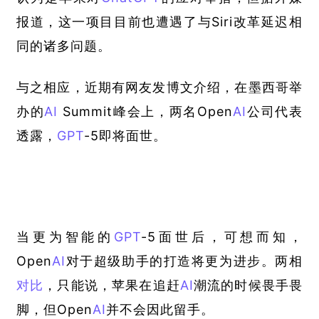
报道，这一项目目前也遭遇了与Siri改革延迟相
同的诸多问题。
与之相应，近期有网友发博文介绍，在墨西哥举
办的
AI
 Summit峰会上，两名Open
AI
公司代表
透露，
GPT
-5即将面世。
当更为智能的
GPT
-5面世后，可想而知，
Open
AI
对于超级助手的打造将更为进步。两相
对比
，只能说，苹果在追赶
AI
潮流的时候畏手畏
脚，但Open
AI
并不会因此留手。