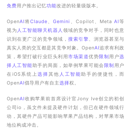
免费
用户推出记忆
功能
改进的轻量级版本。
Open
AI
将
Claude
、
Gemini
、Copilot、Meta 
AI
等
视为
人工智能
聊天机器人
领域的竞争对手，同时也意
识到在更广泛的竞争领域，
搜索引擎
、浏览器甚至与
真实人类的交互都是其竞争对象。Open
AI
追求有利政
策，希望打破行业巨头利用
市场渠道
优势
限制
用户
选
择
人工智能
助手的局面，如举例苹果可能会
限制
用户
在iOS系统上
选择
其他
人工智能
助手的便捷性，而
Open
AI
倡导用户有自主
选择
权。
Open
AI
收购苹果前首席设计官Jony Ive创立的初创
公司io，虽文件未提及硬件计划，但已在硬件领域行
动，其硬件产品可能影响苹果产品结构，对苹果市场
地位构成冲击。