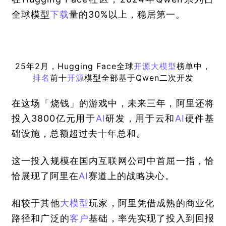
全球模型
下载
量的30%以上，稳居第一。
25年2月，Hugging Face全球
开源
大模型
榜单中，
排名
前十
开源
模型全部基于Qwen二次开发
在这场「烧钱」的游戏中，未来三年，阿里还将
投入3800亿元用于
AI
研发，用于云和
AI
硬件基
础设施，总额超过去十年总和。
这一投入规模在国内互联网公司中首屈一指，恰
恰展现了阿里在
AI
赛道上的战略决心。
相较于其他
大模型
玩家，阿里凭借成熟的商业化
路径和广泛的
客户
基础，率先实现了投入到回报