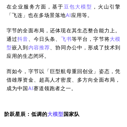
在企业服务方面，基于
豆包
大模型
，火山引擎
「飞连」也在多场景落地
AI
应用等。
字节的全面布局，还体现在其生态整合能力上。
通过
抖音
、今日头条、
飞书
等平台，字节将
大模
型
嵌入到
内容推荐
、协同办公中，形成了技术到
应用的生态闭环。
而如今，字节以「巨型航母重回创业」姿态，凭
借雄厚资金、超高人才密度、多方向全面布局，
成为中国
AI
赛道领跑者之一。
阶跃星辰：低调的
大模型
国家队