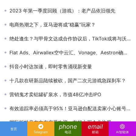
2023 年第一季度回顾（游戏）：老产品依旧领先
电商热潮之下，亚马逊将成“稳赢”玩家？
绝处逢生？与甲骨文达成合作协议后，TikTok或将与沃尔玛展开合作
Flat Ads、Airwallex空中云汇、Vonage、Aestron确认入驻第三届全球互联网产业CEO大会展位
抖音小时达加速，即时零售涌现新变量
十几款在研新品陆续被砍，国产二次元游戏急踩刹车？
营销鬼才卖铝罐矿泉水，市值48亿冲击IPO
有效追踪率必须高于95%！亚马逊自配送卖家小心账号被关
国际版抖音在中东广受欢迎，有超六万企业注册
phone
email
首页
Telegram
电话
邮箱
Ai智能体