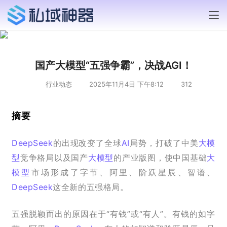
国产大模型“五强争霸”，决战AGI！
行业动态
2025年11月4日 下午8:12
312
摘要
DeepSeek
的出现改变了全球
AI
局势，打破了中美
大模
型
竞争格局以及国产
大模型
的产业版图，使中国基础
大
模型
市场形成了字节、阿里、阶跃星辰、智谱、
DeepSeek
这全新的五强格局。
五强脱颖而出的原因在于“有钱”或“有人”。有钱的如字