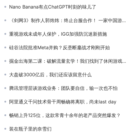
Nano Banana有点ChatGPT时刻的味儿了
《剑网3》制作人郭炜炜：终止台服合作！ 一家中国游戏公司CEO的底线
重视游戏未成年人保护，IGG加强防沉迷新措施
硅谷法院批准Meta并购？反垄断鏖战才刚刚开始
掘金出海第二课：破解流量玄学！我们找到了休闲游戏黄金变现法则
大盘破3000亿后，我们还应该留意什么
腾讯管理层谈游戏业务：团队要自信，输一次也不怕
阿里通义千问技术骨干周畅确将离职，尚未last day
畅销上升125位，这款常青十余年的老产品突然爆发？
装在瓶子里的奈雪们