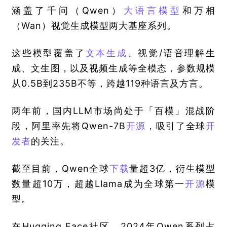
涵盖了千问（Qwen）
大语言模型
和万相
（Wan）视觉生成模型两大基座系列。
这些模型覆盖了
文本生成
、视觉/语音理解生
成、文生图，以及视频生成等全模态，参数规模
从0.5B到235B不等，跨越119种语言及方言。
两年前，国内LLM市场尚处于「百模」混战阶
段，阿里率先将Qwen-7B
开源
，吸引了全球
开
发者
的关注。
截至目前，Qwen全球
下载
量超3亿，衍生模型
数量超10万，超越Llama成为全球第一
开源
模
型。
在Hugging Face社区，2024年Qwen系列占