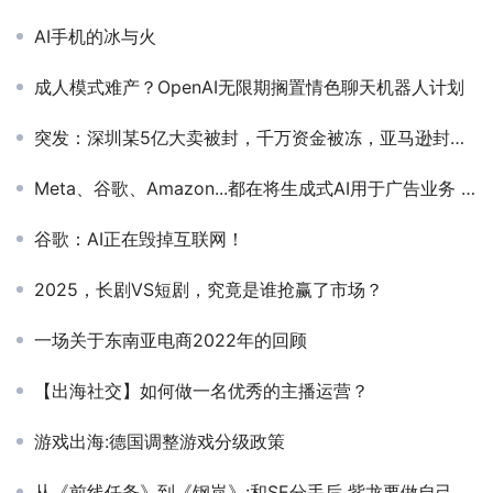
AI手机的冰与火
成人模式难产？OpenAI无限期搁置情色聊天机器人计划
突发：深圳某5亿大卖被封，千万资金被冻，亚马逊封号仍在继续
Meta、谷歌、Amazon...都在将生成式AI用于广告业务 | Q3财报
谷歌：AI正在毁掉互联网！
2025，长剧VS短剧，究竟是谁抢赢了市场？
一场关于东南亚电商2022年的回顾
【出海社交】如何做一名优秀的主播运营？
游戏出海:德国调整游戏分级政策
从《前线任务》到《钢岚》:和SE分手后 紫龙要做自己的原创IP