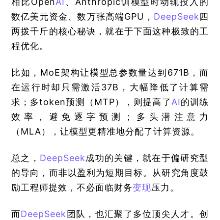
相比Open
AI
、Anthropic训模型时动辄投入的
数亿美元资金、数万张高端GPU，
DeepSeek
四
两拨千斤的核心秘诀，就在于下面这种极致的工
程优化。
比如，MoE架构让模型总参数量达到671B，而
在运行时却只需激活37B，大幅降低了计算需
求；多token预测（MTP），则提高了
AI
的训练
效率，避免逐字预测；多头潜注意力
（MLA），让模型更精准地分配了计算资源。
总之，
DeepSeek
成功的关键，就在于偏研究型
的导向，而非以盈利为短期目标。从研究角度鼓
励工程师提效，不必面临财务
变现
压力。
而
DeepSeek
团队，也汇聚了多位顶尖人才。创