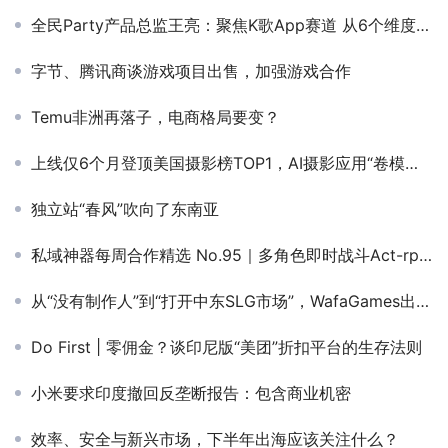
全民Party产品总监王亮：聚焦K歌App赛道 从6个维度打磨出海产品力
字节、腾讯商谈游戏项目出售，加强游戏合作
Temu非洲再落子，电商格局要变？
上线仅6个月登顶美国摄影榜TOP1，AI摄影应用“卷模板”后，还卷起AI聊天生图
独立站“春风”吹向了东南亚
私域神器每周合作精选 No.95｜多角色即时战斗Act-rpg寻合作；海外短剧本土化拍摄制作寻合作
从“没有制作人”到“打开中东SLG市场”，WafaGames出海的这四年
Do First | 零佣金？谈印尼版“美团”折扣平台的生存法则
小米要求印度撤回反垄断报告：包含商业机密
效率、安全与新兴市场，下半年出海应该关注什么？