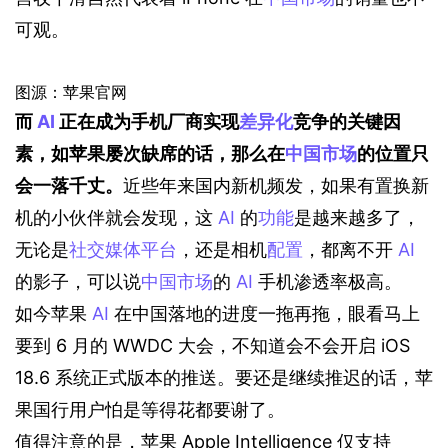
可观。
图源：苹果官网
而 
AI
 正在成为手机厂商实现
差异化
竞争的关键因
素，如苹果屡次缺席的话，那么在
中国市场
的位置只
会一落千丈。
近些年来国内新机频发，如果有置换新
机的小伙伴就会发现，这 
AI
 的
功能
是越来越多了，
无论是
社交媒体平台
，还是相机
配置
，都离不开 
AI
的影子，可以说
中国市场
的 
AI
 手机渗透率极高。
如今苹果 
AI
 在中国落地的进度一拖再拖，眼看马上
要到 6 月的 WWDC 大会，不知道会不会开启 iOS 
18.6 系统正式版本的推送。要还是继续推迟的话，苹
果国行用户怕是等得花都要谢了。
值得注意的是，苹果 Apple Intelligence 仅支持 