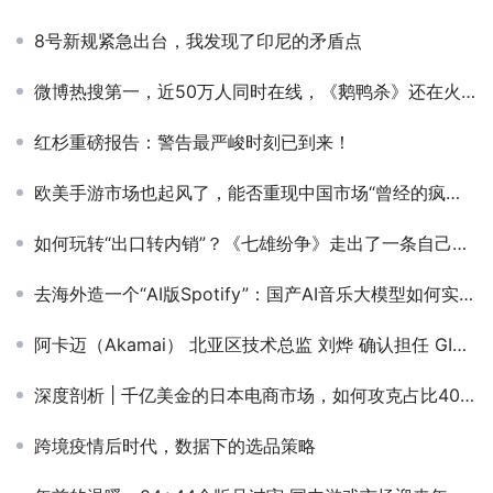
8号新规紧急出台，我发现了印尼的矛盾点
微博热搜第一，近50万人同时在线，《鹅鸭杀》还在火！
红杉重磅报告：警告最严峻时刻已到来！
欧美手游市场也起风了，能否重现中国市场“曾经的疯狂”？
如何玩转“出口转内销”？《七雄纷争》走出了一条自己的路
去海外造一个“AI版Spotify”：国产AI音乐大模型如何实现“成品级”输出？
阿卡迈（Akamai） 北亚区技术总监 刘烨 确认担任 GICC2025丨第六届全球互联网产业CEO大会主峰会圆桌嘉宾！
深度剖析 | 千亿美金的日本电商市场，如何攻克占比40%的银发一族？
跨境疫情后时代，数据下的选品策略