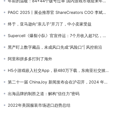
年前的温暖：84+44个版号过审 国内游戏市场迎来年终狂欢
PAGC 2025丨展会推荐官 ShareCreators COO 李斌、帝视科技 CEO 高钦泉、酷麦科技 副总裁 何壬秀 邀您参与万人出海展会
终于，亚马逊向“亲儿子”开刀了，中小卖家受益
Supercell《爆裂小队》官宣停运：7个月收入超7亿，仍然被砍
黑产盯上数字藏品，未成风口先成“风险口”| 风控前沿
阿里和拼多多打到了海外
H5小游戏嵌入社交App，获480万下载，东南亚社交掀起“复古潮”
第二十一届 ChinaJoy 新闻发布会在沪召开，2024 年展会精彩内容大剧透！
出海品牌的制胜之道：解构“信任力”密码
2022年美国服装市场进口趋势总结