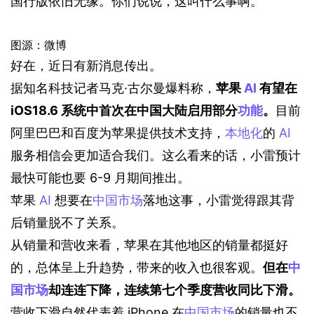
国行版依旧无缘。你们说说，这叫什么事啊。
图源：微博
好在，近日有新消息传出。
据知名科技记者马克·古尔曼爆料称，
苹果 
AI
 有望在 
iOS18.6 系统中首次在中国大陆启用部分
功能
。
目前
阿里巴巴和百度为苹果提供技术支持，
本地化
的 
AI
服务相信会更加适合我们。这么看来的话，小雷预计
最快可能也要 6-9 月期间推出。
苹果 
AI
 想要在
中国市场
落地这事，小雷觉得跟其背
后销量脱不了关系。
从销量和营收来看，苹果在其他地区的销量都挺好
的，总体呈上升趋势，带来的收入也很客观。
但在
中
国市场
却连连下降，连续第七个季度营收同比下滑。
营收下滑自然代表着 iPhone 在
中国市场
的销量也不