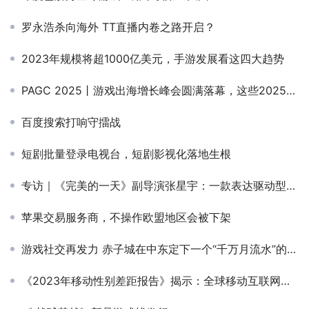
罗永浩杀向海外 TT直播内卷之路开启？
2023年规模将超1000亿美元，手游发展看这四大趋势
PAGC 2025丨游戏出海增长峰会圆满落幕，这些2025游戏出海知识点需要提前掌握！
百度搜索打响守擂战
短剧批量登录电视台，短剧影视化落地生根
专访｜《完美的一天》副导演张星宇：一款表达驱动型的「作者游戏」是怎样炼成的？
苹果交易服务商，不操作欧盟地区会被下架
游戏社交再发力 赤子城在中东定下一个“千万月流水”的小目标
《2023年移动性别差距报告》揭示：全球移动互联网使用率女性低19%，南亚和撒哈拉以南非洲性别差距高达41%！