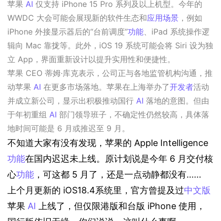
苹果 
AI
 仅支持 iPhone 15 Pro 系列及以上机型。今年的 
WWDC 大会可能会展现新的软件生态和
应用场景
，例如 
iPhone 外接显示器后的“台前调度”
功能
、iPad 系统操作逻
辑向 Mac 靠拢等。此外，iOS 19 系统可能会将 Siri 设为独
立 App，界面重新设计以提升实用性和便捷性。
苹果 CEO 蒂姆·库克表示，公司正与各地监管机构沟通，推
动苹果 
AI
 在更多市场落地。苹果在上海举办了
开发者
活动
并成立新公司，显示出积极推动国行 
AI
 落地的意图。但由
于年初重组 
AI
 部门领导班子，不确定性仍然较高，具体落
地时间可能是 6 月或推迟至 9 月。
不知道大家有没有发现，苹果的 Apple Intelligence 
功能
在国内迟迟未上线。原计划说是今年 6 月交付核
心
功能
，可这都 5 月了，还是一点动静都没有......
上个月更新的 iOS18.4系统里，官方曾提及过
中文版
苹果 
AI
 上线了，但仅限港版和台版 iPhone 使用，