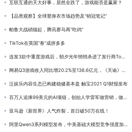
互联互通的天大好事，居然全跌了，游戏能否是赢家？
【品类观察】全球塑身衣市场趋势及“销冠笔记”
帕鲁大战硝烟起，腾讯赛马再“吃鸡”
TikTok在英国“卷”成拼多多
连发3款中重度游戏后，朝夕光年悄悄杀进了发行商Top20
网易Q3游戏收入同比增20.2%至138.6亿元，《天谕》手游或于春节前发售
泛娱乐内容生态已构建稳健基本盘 触宝2021 Q1财报发布
百万人追捧99美元的AI项链，创始人学雷军做营销，做“硬件+社交”估值5000万美元
亚马逊《新世界》人气炸裂，首日破50万在线！
阿里Qwen3系列模型发布，中美基础大模型竞争强度加大