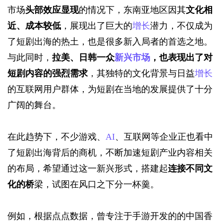
市场
头部效应显现
的情况下，东南亚地区因其
文化相
近、
成本较低
，展现出了巨大的
增长
潜力，不仅成为
了短剧出海的热土，也是很多新入局者的首选之地。
与此同时，
拉美
、
日韩一众
新兴市场
，也表现出了
对
短剧内容的强烈需求
，其独特的文化背景与日益
增长
的互联网用户群体，为短剧在当地的发展提供了十分
广阔的舞台。
在此趋势下，不少游戏、
AI
、互联网等企业正也看中
了短剧出海背后的商机，不断加速短剧产业内容相关
的布局，希望通过这一新兴形式，搭建起
连接不同文
化的桥
梁，试图在风口之下分一杯羹。
例如，根据点点数据，曾专注于手游开发的的中国香