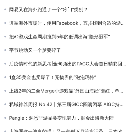
网易又在海外跑通了一个“冷门”类别？
进军海外市场时，使用Facebook，五步找到合适的游戏定位
把iO游戏生命周期拉到5年的低调出海“隐形冠军”
字节跳动又一个梦要碎了
后疫情时代的新思考|金句频出的PAGC大会首日精彩回顾，重磅嘉宾聚焦出海产品难题
1盒35美金也卖爆了！宠物界的“泡泡玛特”
上线2年的二合Merge小游戏靠“外国山海经”翻红，单月内购收入狂飙1万美元丨5月榜单解读
私域神器周报 No.42丨第三届GICC圆满闭幕 AIGC持续出圈（附大厂招聘）
Pangle：洞悉非游品类变现潜力，掘金出海新大陆
上海圈这一波真的强！又一家创下月流水记录，日本收入仅次于网易