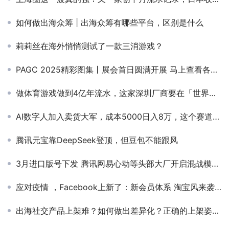
如何做出海众筹 | 出海众筹有哪些平台，区别是什么
莉莉丝在海外悄悄测试了一款三消游戏？
PAGC 2025精彩图集丨展会首日圆满开展 马上查看各会场火热瞬间！
做体育游戏做到4亿年流水，这家深圳厂商要在「世界杯年」冲刺上市
AI数字人加入卖货大军，成本5000日入8万，这个赛道又火了？
腾讯元宝靠DeepSeek登顶，但豆包不能跟风
3月进口版号下发 腾讯网易心动等头部大厂开启混战模式！（附表单）
应对疫情 ，Facebook上新了：新会员体系 淘宝风来袭？
出海社交产品上架难？如何做出差异化？正确的上架姿势了解一下