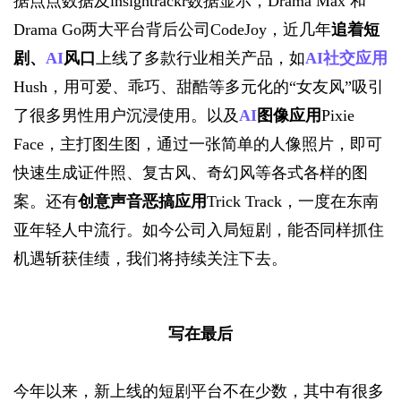
据点点数据及
insightrack
r数据显示，Drama Max
和
Drama Go两大平台背后公司
CodeJoy
，近几年
追着短
剧、
AI
风口
上线了多款行业相关产品，如
AI
社交应用
Hush，用可爱、乖巧、甜酷等多元化的“女友风”吸引
了很多男性用户沉浸使用。以及
AI
图像应用
Pixie 
Face，主打图生图，通过一张简单的人像照片，即可
快速生成证件照、复古风、奇幻风等各式各样的图
案。还有
创意声音恶搞应用
Trick Track，一度在东南
亚年轻人中流行。如今公司入局短剧，能否同样抓住
机遇斩获佳绩，我们将持续关注下去。
写在最后
今年以来，新上线的短剧平台不在少数，其中有很多