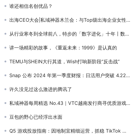
谁还相信名创优品？
出海CEO大会|私域神器木兰会：与Top级出海企业女性领袖一同聚焦“她力量”
从行业寒冬到全球前八，特步的「数字进化」十年丨数字化的秘密
讲一场精彩的故事，《重返未来：1999》是认真的
TEMU与SHEIN大行其道，Wish打响新阶段“反击战”
Snap 公布 2024 年第一季度财报：日活用户突破 4.22 亿，同比增长 10%
许久没见过这么激进的腾讯了
私域神器每周精选 No.43｜VTC越南发行商寻优质游戏 多款精品游戏寻海外合作
豆包的野心已经浮出水面
Q5 游戏投放指南：因地制宜精细运营，抓稳 TikTok 流量机遇