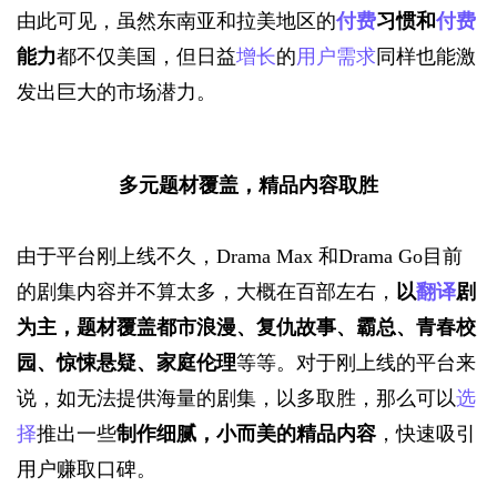
由此可见，虽然东南亚和拉美地区的
付费
习惯和
付费
能力
都不仅美国，但日益
增长
的
用户需求
同样也能激
发出巨大的市场潜力。
多元题材覆盖，精品内容取胜
由于平台刚上线不久，Drama Max
和Drama Go目前
的剧集内容并不算太多，大概在百部左右，
以
翻译
剧
为主，题材覆盖都市浪漫、复仇故事、霸总、青春校
园、惊悚悬疑、家庭伦理
等等。对于刚上线的平台来
说，如无法提供海量的剧集，以多取胜，那么可以
选
择
推出一些
制作细腻，小而美的精品内容
，快速吸引
用户赚取口碑。