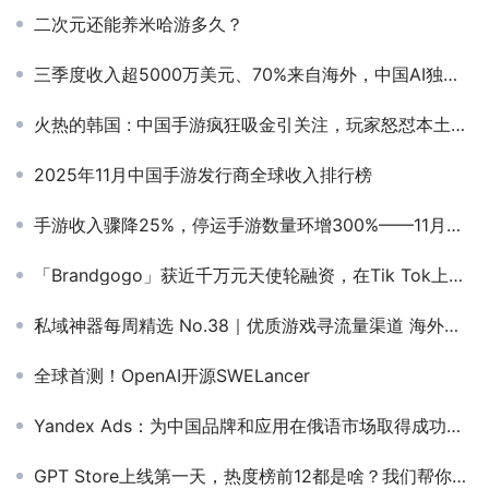
二次元还能养米哈游多久？
三季度收入超5000万美元、70%来自海外，中国AI独角兽拟港股上市，385人撬动2.12亿全球用户
火热的韩国 : 中国手游疯狂吸金引关注，玩家怒怼本土换皮游戏
2025年11月中国手游发行商全球收入排行榜
手游收入骤降25%，停运手游数量环增300%——11月中国游戏产业报告
「Brandgogo」获近千万元天使轮融资，在Tik Tok上链接卖家与红人｜早起看早期
私域神器每周精选 No.38｜优质游戏寻流量渠道 海外科技类产品寻youtuber资源
全球首测！OpenAI开源SWELancer
Yandex Ads：为中国品牌和应用在俄语市场取得成功赋能
GPT Store上线第一天，热度榜前12都是啥？我们帮你用了一遍