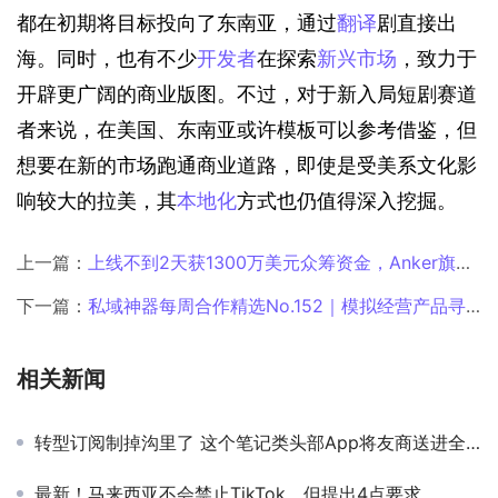
都在初期将目标投向了东南亚，通过
翻译
剧直接出
海。同时，也有不少
开发者
在探索
新兴市场
，致力于
开辟更广阔的商业版图。不过，对于新入局短剧赛道
者来说，在美国、东南亚或许模板可以参考借鉴，但
想要在新的市场跑通商业道路，即使是受美系文化影
响较大的拉美，其
本地化
方式也仍值得深入挖掘。
上一篇：
上线不到2天获1300万美元众筹资金，Anker旗下3D打印机又爆了？
下一篇：
私域神器每周合作精选No.152｜模拟经营产品寻中东地区代理发行；AI产品及H5精品游戏寻流量；海外短剧APP寻CPS合作
相关新闻
转型订阅制掉沟里了 这个笔记类头部App将友商送进全球付费榜榜首
最新！马来西亚不会禁止TikTok，但提出4点要求