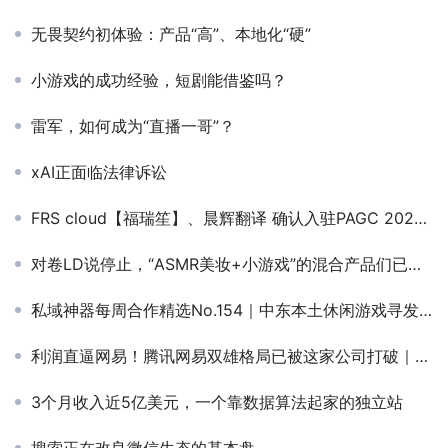
无畏契约初体验：产品“高”、本地化“硬”
小游戏的成功经验，短剧能借鉴吗？
雷军，如何成为“直播一哥”？
xAI正面临法律诉讼
FRS cloud【福瑞笙】、晨辉翻译 确认入驻PAGC 2025丨第五届全球产品与增长展会！
对卷LD说停止，“ASMR美妆+小游戏”的混合产品们已经在海外低调捞金小半年了
私域神器每周合作精选No.154｜中东本土休闲游戏寻发行联运投资；自有谷歌ADS求海外真实流量；百万年薪招运营、数据分析师、产品经理
利润直逼网易！腾讯网易双雄格局已被这家公司打破｜游戏业2021
3个月收入近5亿美元，一个靠数据算法起家的独立站