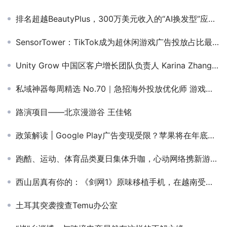
排名超越BeautyPlus，300万美元收入的“AI换发型”应用爆火美国
SensorTower：TikTok成为超休闲游戏广告投放占比最大平台
Unity Grow 中国区客户增长团队负责人 Karina Zhang确认担任GAME ON!游戏产业出海峰会演讲嘉宾
私域神器每周精选 No.70｜急招海外投放优化师 游戏发行寻独代合作
路演项目——北京漫游谷 王佳铭
政策解读 | Google Play广告变现受限？苹果将在年底推出新广告位
跑酷、运动、体育品类夏日集体升咖，心动网络携新游重新杀入出榜丨六月榜单解读
西山居真有你的：《剑网1》原味移植手机，在越南受追捧 | 东南亚出海秀
土耳其突袭搜查Temu办公室