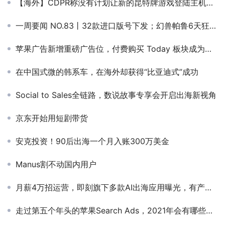
【海外】CDPR称没有计划让新的昆特牌游戏登陆主机平台
一周要闻 NO.83丨32款进口版号下发；幻兽帕鲁6天狂赚1亿美金；拼多多冲入世界100强
苹果广告新增重磅广告位，付费购买 Today 板块成为广告主必争之地！
在中国式微的韩系车，在海外却获得“比亚迪式”成功
Social to Sales全链路，数说故事专享会开启出海新视角
京东开始用短剧带货
安克投资！90后出海一个月入账300万美金
Manus割不动国内用户
月薪4万招运营，即刻旗下多款AI出海应用曝光，有产品已积累百万用户
走过第五个年头的苹果Search Ads，2021年会有哪些新变化？