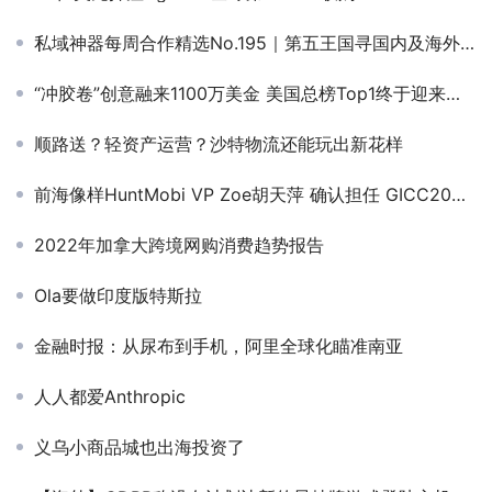
私域神器每周合作精选No.195｜第五王国寻国内及海外合作；寻找支付资源；找支付代理商；AI工具变现
“冲胶卷”创意融来1100万美金 美国总榜Top1终于迎来新社交App
顺路送？轻资产运营？沙特物流还能玩出新花样
前海像样HuntMobi VP Zoe胡天萍 确认担任 GICC2025丨第六届全球互联网产业CEO大会主峰会圆桌嘉宾！
2022年加拿大跨境网购消费趋势报告
Ola要做印度版特斯拉
金融时报：从尿布到手机，阿里全球化瞄准南亚
人人都爱Anthropic
义乌小商品城也出海投资了