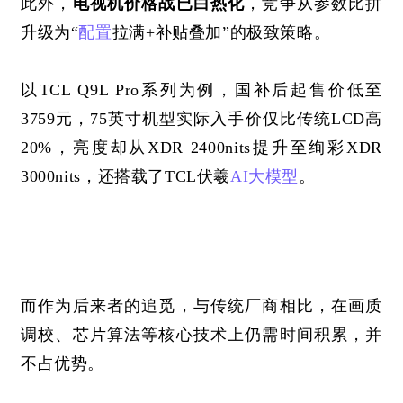
此外，
电视机价格战已白热化
，竞争从参数比拼
升级为
“
配置
拉满+补贴叠加”的极致策略。
以
TCL Q9L Pro系列为例，国补后起售价低至
3759元，75英寸机型实际入手价仅比传统LCD高
20%，亮度却从XDR 2400nits提升至绚彩XDR 
3000nits，还搭载了TCL伏羲
AI
大模型
。
而作为后来者的追觅，与传统厂商相比，在画质
调校、芯片算法等核心技术上仍需时间积累，并
不占优势。