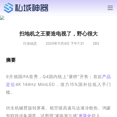
扫地机之王要造电视了，野心很大
行业动态
2025年11月4日 下午7:31
283
摘要
9月德国IFA首秀，Q4国内线上“屠榜”开售；首款
产品
定位
4K 144Hz MiniLED，借力15%国补拉低入手门
槛。
仿生机械臂旋转屏幕、航空级高速马达液冷散热、鸿蒙
智联跨设备调度，试图用“家电第六感”
差异化
切入。