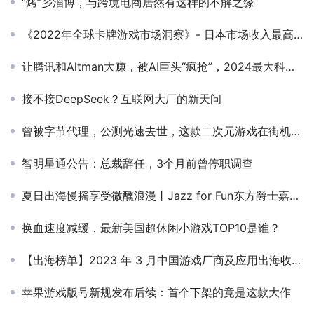
“烤”乡淄博，与跨境电商居然有这样的不解之缘
《2022年全球卡牌游戏市场洞察》- 日本市场收入最高，其次为中美韩
让腾讯和Altman大赚，被AI巨头“疯抢”，2024最大科技股IPO 来了
接不接DeepSeek？互联网大厂的新天问
曾被字节代理，公测光速去世，这款二次元游戏在街机上神奇重生了
智明星通公告：总裁辞任，3个月前曾停职调查
夏日出海慢摇享受微醺浪漫丨Jazz for Fun东方爵士嘉年华完美收官！
换血速度减缓，最新美国超休闲小游戏TOP10是谁？
【出海榜单】2023 年 3 月中国游戏厂商及应用出海收入 30 强
苹果游戏版号新规发布后续：首个下架的竟是这款大作