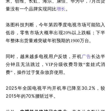
米、创维、长虹、海尔、康佳、华为中，7月出货
量没有一个品牌实现同比
增长
。
洛图科技判断，今年第四季度电视市场可能陷入
低谷，零售市场大概率出现
20%以上跌幅；下半
年整体出货量难突破年初预期的1900万台。
同时，
越来越多电视
用户
反
馈，开
机
广告
长达半
分钟且无法跳过，VIP分级收费导致“套娃式消
费”，操作
过于
复杂放弃使用
。
2025年全国电视平均开机率
30.2%，较
已
降至
2015年的70%腰斩过半。