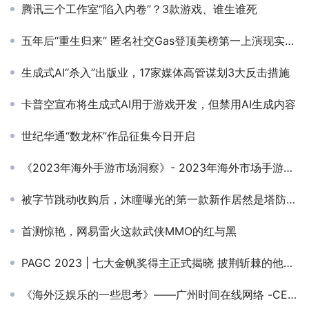
腾讯三个工作室“陷入内卷”？3款游戏、谁生谁死
五年后“重生归来” 匿名社交Gas登顶美榜第一上演现实爽文
生成式AI“杀入”出版业，17家媒体高管谋划3大反击措施
卡普空宣布将生成式AI用于游戏开发，但禁用AI生成内容
世纪华通“数龙杯”作品征集今日开启
《2023年海外手游市场洞察》- 2023年海外市场手游收入达到309亿美元，中国出海手游收入占比超过24%
被字节跳动收购后，沐瞳曝光的第一款新作居然是塔防卡牌？
首测惊艳，网易雷火这款武侠MMO的红与黑
PAGC 2023 | 七大金帆奖得主正式揭晓 披荆斩棘的他们摘得桂冠
《海外泛娱乐的一些思考》——广州时间在线网络 -CEO-袁红