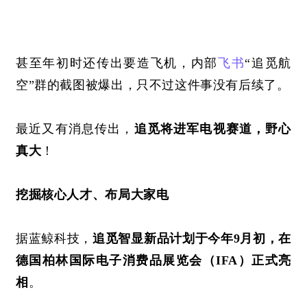
甚至年初时还传出要造飞机，
内部
飞书
“追觅航
空”群的截图
被爆出，只不过这件事没有后续了。
最近又有消息传出，
追觅将进军电视赛道，野心
真大
！
挖掘核心人才、布局大家电
据蓝鲸科技，
追觅智显新品计划于今年
9月初，在
德国柏林国际电子消费品展览会（IFA）正式亮
相
。