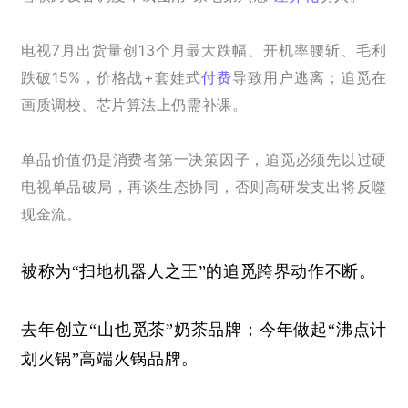
电视7月出货量创13个月最大跌幅、开机率腰斩、毛利
跌破15%，价格战+套娃式
付费
导致用户逃离；追觅在
画质调校、芯片算法上仍需补课。
单品价值仍是消费者第一决策因子，追觅必须先以过硬
电视单品破局，再谈生态协同，否则高研发支出将反噬
现金流。
被称为
“扫地机器人之王”的追觅跨界动作不断。
去年创立
“山也觅茶”奶茶品牌；今年做起“沸点计
划火锅”高端火锅品牌。