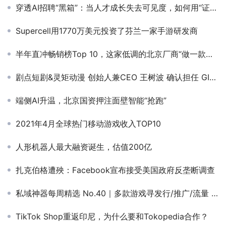
穿透AI招聘“黑箱”：当人才成长失去可见度，如何用“证据链”重建信任？丨对话创始人
Supercell用1770万美元投资了芬兰一家手游研发商
半年直冲畅销榜Top 10，这家低调的北京厂商“做一款成一款”
剧点短剧&灵矩动漫 创始人兼CEO 王树波 确认担任 GICC2025丨第六届全球互联网产业CEO大会主峰会演讲嘉宾！
端侧AI升温，北京国资押注面壁智能“抢跑”
2021年4月全球热门移动游戏收入TOP10
人形机器人最大融资诞生，估值200亿
扎克伯格遭殃：Facebook宣布接受美国政府反垄断调查
私域神器每周精选 No.40｜多款游戏寻发行/推广/流量 寻求海外原创小说版权
TikTok Shop重返印尼，为什么要和Tokopedia合作？