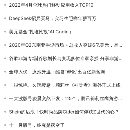
2022年4月全球热门移动应用收入TOP10
DeepSeek招兵买马，实习生照样年薪百万
美元基金“扎堆抢投”AI Coding
2020年Q2东南亚手游市场 - 总收入突破6亿美元，是拉美和中东市场的2倍
谷歌非游专场|谷歌增长与变现多位专家亲授 分享非游类App出海新爆点
全球入伏，泳池升温：酷暑“孵化”出百亿新蓝海
一眼惊艳、久玩疲惫，莉莉丝《神觉者》海外正式上线
一大波版号凌晨突然下发：115个，腾讯莉莉丝鹰角游族点点均有收获
Shein的后浪！快时尚品牌Cider如何俘获Z世代的心？
十一月版号，终究是落空了