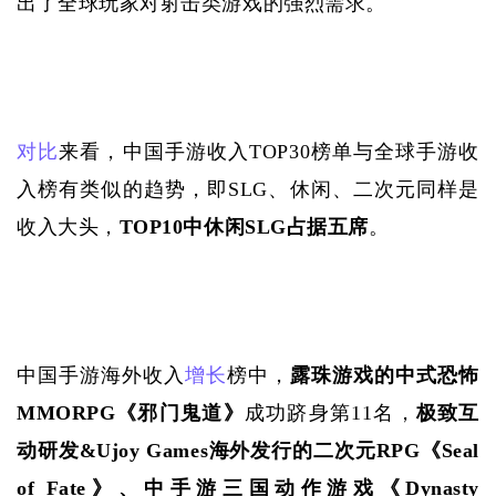
出了全球玩家对射击类游戏的强烈需求。
对比
来看，中国手游收入
TOP30榜单与全球手游收
入榜有类似的趋势，即SLG、休闲、二次元同样是
收入大头，
TOP10中休闲SLG占据五席
。
中国手游海外收入
增长
榜中，
露珠游戏的中式恐怖
MMORPG《邪门鬼道》
成功跻身第
11名，
极致互
动研发
&Ujoy Games海外发行的二次元RPG《Seal 
of Fate》、中手游三国动作游戏《Dynasty 