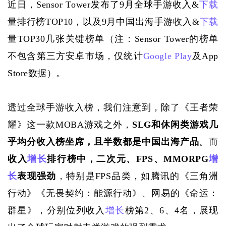
近日，
Sensor Tower发布了9月全球手游收入&
下载
量排行榜TOP10，以及9月中国出海手游收入&
下载
量TOP30几张关键榜单（注：Sensor Tower的榜单
不包含第三方安卓市场，仅统计
Google Play
及App 
Store数据）。
透过全球手游收入榜，我们注意到，除了《王者荣
耀》这一款
MOBA游戏之外，
SLG和休闲类游戏几
乎均分收入榜坐席，且半数都是中国出海产品
。而
收入
增长
排行榜中，二次元、
FPS、MMORPG
增
长
表现强劲
，特别是
FPS品类，如腾讯的《三角洲
行动》《无畏契约：能源行动》、网易的《命运：
群星》，分别位列收入
增长
榜第2、6、4名，展现