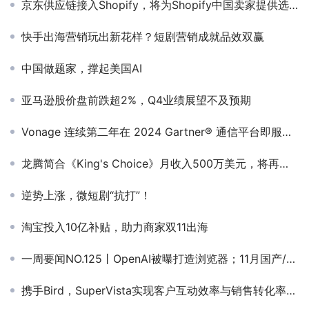
京东供应链接入Shopify，将为Shopify中国卖家提供选品及物流服务
快手出海营销玩出新花样？短剧营销成就品效双赢
中国做题家，撑起美国AI
亚马逊股价盘前跌超2%，Q4业绩展望不及预期
Vonage 连续第二年在 2024 Gartner® 通信平台即服务魔力象限™ 中被评为领导者
龙腾简合《King's Choice》月收入500万美元，将再进军小众海外平台
逆势上涨，微短剧“抗打”！
淘宝投入10亿补贴，助力商家双11出海
一周要闻NO.125丨OpenAI被曝打造浏览器；11月国产/进口版号下发；阿里整合国内和海外电商；杨植麟还没有解开月之暗面的局
携手Bird，SuperVista实现客户互动效率与销售转化率双提升