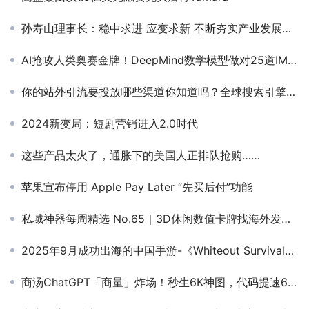
孙寿山理事长：稳中求进 应变求新 不断夯实产业发展基石
AI抢攻人类奥赛金牌！DeepMind数学模型做对25道IMO几何题，GPT-4惨败得0分
你的站外引流要投放哪些渠道你知道吗？全球搜索引擎大盘点
2024新变局：短剧营销进入2.0时代
这些产品太火了，通胀下的美国人正排队抢购……
苹果宣布停用 Apple Pay Later “先买后付”功能
私域神器每周精选 No.65｜3D休闲数值卡牌找海外发行融资合作 多家企业寻优质游戏
2025年9月成功出海的中国手游-《Whiteout Survival》与《Kingshot》再度包揽收入榜冠亚军
商汤ChatGPT「商量」炸场！秒生6K神图，代码提速62%，现场直播怼脸