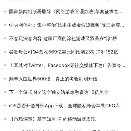
国家新闻出版署删除《网络游戏管理办法(草案征求意见稿)》链接
中央网信办：集中整治“技术生成虚假短视频”等三类突出问题
不卷玩法卷内容 这家厂商的涂色游戏又双叒在“涂”榜
谷歌母公司Q4营收569亿美元同比增23% 净利152亿
土耳其对Twitter、Facebook等社交媒体下达广告禁令，并要求各大社交平台任命当地代表
顺丰入围世界500强，真正的考验刚刚开始
下一个SHEIN？这个独立站单笔融资达1.5亿美金
iOS是否开放外部App下载，全球隐私峰会苹果CEO库克与欧美监管再度博弈
【市场洞察】基于知名 IP 的移动游戏表现