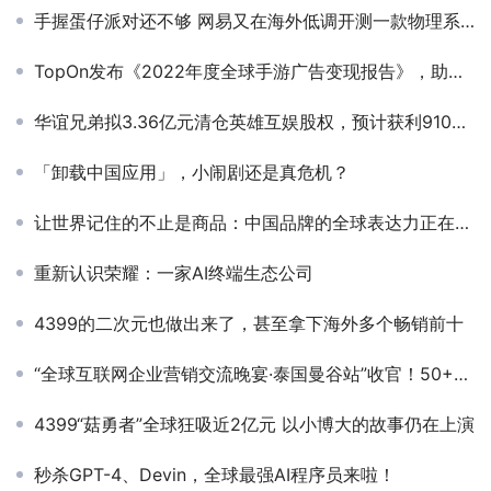
手握蛋仔派对还不够 网易又在海外低调开测一款物理系派对新游
TopOn发布《2022年度全球手游广告变现报告》，助力手游开发者提升广告收益
华谊兄弟拟3.36亿元清仓英雄互娱股权，预计获利9100万元
「卸载中国应用」，小闹剧还是真危机？
让世界记住的不止是商品：中国品牌的全球表达力正在生长
重新认识荣耀：一家AI终端生态公司
4399的二次元也做出来了，甚至拿下海外多个畅销前十
“全球互联网企业营销交流晚宴·泰国曼谷站”收官！50+全球ADX、网盟企业高管共话出海营销新图景！
4399“菇勇者”全球狂吸近2亿元 以小博大的故事仍在上演
秒杀GPT-4、Devin，全球最强AI程序员来啦！