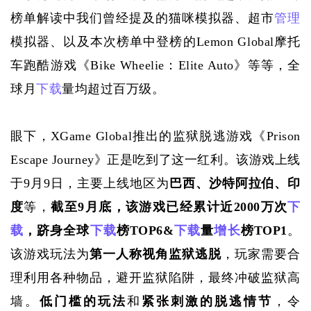
榜单解读中我们曾经提及的猫咪模拟器、超市
管理
模拟器、以及本次榜单中登榜的
Lemon Global摩托
车跑酷游戏《Bike Wheelie：Elite Auto》等等，全
球月
下载
量均超过百万级。
眼下，
XGame Global推出的监狱脱逃游戏《Prison 
Escape Journey》正是吃到了这一红利。该游戏上线
于9月9日，主要上线地区为
巴西、沙特阿拉伯、印
度
等，
截至
9月底，该游戏已经累计近2000万次
下
载
，跻身全球
下载
榜TOP6&
下载
量
增长
榜TOP1
。
该游戏玩法为
第一人称视角监狱逃脱
，玩家需要合
理利用各种物品，避开监狱陷阱，最终冲破监狱高
墙。
低门槛的玩法
和
紧张刺激的脱逃情节
，令