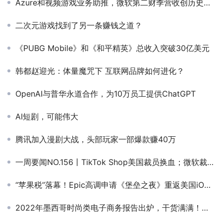
Azure和视频游戏业务助推，微软第二财季营收创历史新高
二次元游戏找到了另一条赚钱之道？
《PUBG Mobile》和《和平精英》总收入突破30亿美元
韩都赵迎光：体量魔咒下 互联网品牌如何进化？
OpenAI与普华永道合作，为10万员工提供ChatGPT
AI短剧，可能伟大
腾讯加入漫剧大战，头部玩家一部爆款赚40万
一周要闻NO.156丨TikTok Shop美国裁员换血；微软裁员多款游戏项目被砍；得物正式登陆俄罗斯；xAI到账100亿美元
“苹果税”落幕！Epic高调申请《堡垒之夜》重返美国iOS，并推出20%用户返利
2022年墨西哥时尚类电子商务报告出炉，干货满满！拉美电商必看