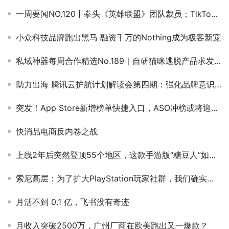
一周要闻NO.120丨拳头《英雄联盟》团队裁员；TikTok美区入驻门槛大调整；中国两元店如何横扫意大利；乙游厂商转做AI女友
小众科技品牌跑出黑马 融资千万的Nothing成为极客新宠
私域神器每周合作精选No.189｜自研猫咪逃脱产品求发行；AI漫剧制作团队找日本IP；寻海外支付通道；投资公司找东南亚欧美市场C端应用
助力出海 腾讯云护航计划解读会第四期：强化品牌意识 精准定位流量
突发！App Store新增榜单快捷入口，ASO冲榜或将迎来黄金时代
快消品电商反内卷之战
上线2年后突然登顶55个地区，这款手游版“糖豆人”如何做到的？
索尼高层：为了扩大PlayStation玩家社群，我们确实打算做更多IP手游
月活不到 0.1 亿，飞书没有奇迹
月收入突破2500万，广州厂商在欧美跑出又一爆款？