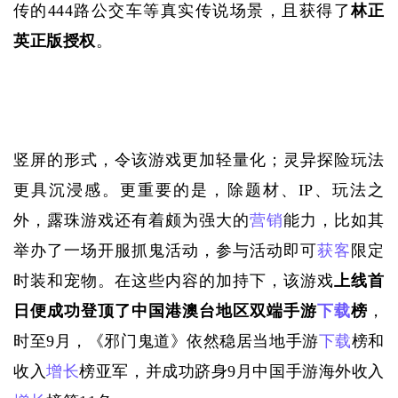
传的
444路公交车等真实传说场景，且获得了
林正
英正版授权
。
竖屏的形式，令该游戏更加轻量化；灵异探险玩法
更具沉浸感。更重要的是，除题材、
IP、玩法之
外，露珠游戏还有着颇为强大的
营销
能力，比如其
举办了一场开服抓鬼活动，参与活动即可
获客
限定
时装和宠物。在这些内容的加持下，该游戏
上线首
日便成功登顶了中国港澳台地区双端手游
下载
榜
，
时至
9月，《邪门鬼道》依然稳居当地手游
下载
榜和
收入
增长
榜亚军，并成功跻身9月中国手游海外收入