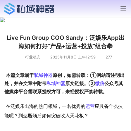
Live Fun Group COO Sandy：泛娱乐App出
海如何打好“产品+运营+投放”组合拳
行业动态
2025年11月8日 上午12:59
277
本篇文章属于
私域神器
原创，如需转载：①网站请注明出
处，并在文章中附带
私域神器
原文链接。②
微信
公众号其
他媒体平台需联系授权方可，未经授权严禁转载。
在泛娱乐出海的热门领域，一名优秀的
运营
应具备什么技
能呢？到达瓶颈后如何突破收入天花板？