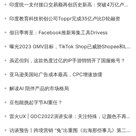
印度统一支付接口交易额再创历史新高：突破4万亿卢比大关
印度教育科技初创公司Toppr完成35亿卢比D轮融资
假日季将至：Facebook推新筹集工具Drivess
曝光2023 GMV目标，TikTok Shop已威胁Shopee和Lazada霸主地位
虽迟但到，这款热度过亿的IP手游悄悄开了国服账号？
亚马逊美国站广告成本最高，CPC增速放缓
解读AI 陪伴产品的市场格局
豆包能挑起字节AI重任？
雷火UX | GDC2022演讲实录：关注特殊，让颜色不再成为认知障碍
访谈预告丨跨境营销 “兔”出重围《出海那些事儿》第二季震撼上线