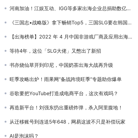
河南加油！江娱互动、IGG等多家出海企业总捐助数亿驰援河南
《三国志•战略版》拿下畅销Top5，三国SLG要在韩国市场“二次崛起”了？
【出海榜单】2022 年 4 月中国非游戏厂商及应用出海收入 30 强
等待4年，这位「SLG大佬」又憋出了新招
书亦烧仙草开到印尼，中国奶茶出海大战再升级
旺季攻略出炉！雨果网“备战跨境旺季”专题助你爆单
谷歌要把YouTube打造成电商平台，这次有戏吗？
再造新平台！刘强东扔出重磅炸弹，杀入阿里腹地！
从迁移账号到连送5年648，网易这波不只是补偿玩家
AI是泡沫吗？