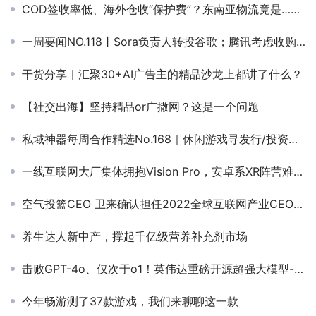
COD签收率低、海外仓收“保护费”？东南亚物流竟是……
一周要闻NO.118丨Sora负责人转投谷歌；腾讯考虑收购育碧；Shein冲刺IPO；流媒体平台如何依靠短剧爆火东南亚
干货分享｜汇聚30+AI广告主的精品沙龙上都讲了什么？
【社交出海】坚持精品or广撒网？这是一个问题
私域神器每周合作精选No.168｜休闲游戏寻发行/投资；肉鸽产品寻独代；需要中东KOL资源；盲盒产品需求东南亚支付
一线互联网大厂集体拥抱Vision Pro，安卓系XR阵营难破局
空气投篮CEO 卫来确认担任2022全球互联网产业CEO大会主峰会圆桌嘉宾
养生达人新中产，撑起千亿级营养补充剂市场
击败GPT-4o、仅次于o1！英伟达重磅开源超强大模型--Nemotron
今年畅游测了37款游戏，我们来聊聊这一款