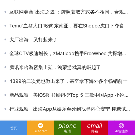
互联网券商“出海之战”：牌照获取方式各不相同，合规能力面临考验
Temu“血盆大口”咬向东南亚，要在Shopee虎口下夺食
大厂出海，又打起来了
全球CTV极速增长，zMaticoo携手FreeWheel共探增长最强点
腾讯米哈游密集上架，鸿蒙游戏真的崛起了
4399的二次元也做出来了，甚至拿下海外多个畅销前十
新品观察 | 美iOS图书畅销榜Top 5 三款中国App 小说App出海已超200款
行业观察 | 出海App从娱乐至死到找寻内心安宁 棒糖试水心理健康品类
3分钟速看苹果WWDC23！苹果全家桶真的是靠边站，One more thing才是硬道理
phone
email
首页
Telegram
电话
邮箱
Ai智能体