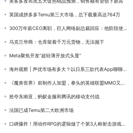
美客多发布黑五大促热销品预测，销售额有望创下新高
英国成拼多多Temu第三大市场，总下载量高达764万
300万年薪CEO离职，巨人网络副总裁回应：他阶段使命已完成，游戏是属于年轻人的事业
乌克兰华商：仓库留着千万元货物，无法抛下
Meta聚焦开发“超轻薄开放式头显”
海外观察 | 声优市场有多大？以日系三款代表App聊聊这个细分社交赛道的潜力
《魔兽世界》前制作人加盟，拳头的英雄联盟MMO又有戏了？
抢夺东南亚，蚂蚁金服和腾讯的移动支付战
法国已成Temu第二大欧洲市场
口碑爆炸！用动作RPG的逻辑做了个第3人称射击游戏，《尘白禁区》的玩法融合如何获得玩家认可