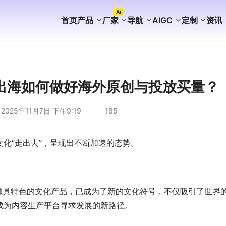
Ai
首页
产品
厂家
导航
AIGC
定制
资讯
FaceBook获客
WhatsApp获客
instagram获客
TikTok Ai矩阵营销
WhatsApp Ai产号系统
WhatsApp Shop
WhatsApp Ai广告
WhatsApp Ai客服
海外AI聚合营销拓客系统
海外PC版获客系统
Ai企业知识库介绍
外贸营销推广代运营
谷歌站群SEO案例
WhatsApp+deepseek
WhatsApp磐石系统
WhatsApp Ai超链客服
代理加盟分销合作
WhatsApp无限产群系统
国内APP版获客系统
海外获客系统企业版
短剧出海分销系统
国内GEO服务方案
海外GEO服务方案
游戏出海营销方案
外贸易询盘服务方案
谷歌站群SEO服务方案
WS/TG/RCS/IM代发服务
出海如何做好海外原创与投放买量？
2025年11月7日 下午9:19
185
化“走出去”，呈现出不断加速的态势。
等独具特色的文化产品，已成为了新的文化符号，不仅吸引了世界
成为内容生产平台寻求发展的新路径。