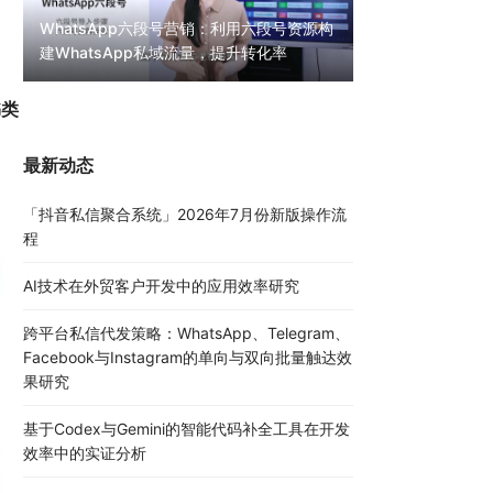
WhatsApp六段号营销：利用六段号资源构
建WhatsApp私域流量，提升转化率
WhatsApp无限
30000条陌生私
书类
最新动态
「抖音私信聚合系统」2026年7月份新版操作流
程
AI技术在外贸客户开发中的应用效率研究
跨平台私信代发策略：WhatsApp、Telegram、
Facebook与Instagram的单向与双向批量触达效
果研究
基于Codex与Gemini的智能代码补全工具在开发
效率中的实证分析