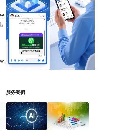
上半
出
势的
。
服务案例