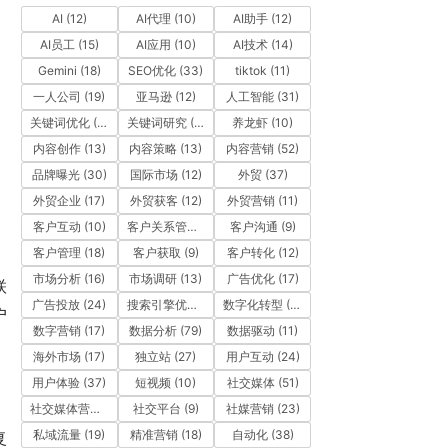
AI
(12)
AI代理
(10)
AI助手
(12)
AI员工
(15)
AI应用
(10)
AI技术
(14)
Gemini
(18)
SEO优化
(33)
tiktok
(11)
一人公司
(19)
亚马逊
(12)
人工智能
(31)
关键词优化
(10)
关键词研究
(12)
养龙虾
(10)
内容创作
(13)
内容策略
(13)
内容营销
(52)
品牌曝光
(30)
国际市场
(12)
外贸
(37)
外贸企业
(17)
外贸获客
(12)
外贸营销
(11)
客户互动
(10)
客户关系管理
(11)
客户沟通
(9)
客户管理
(18)
客户获取
(9)
客户转化
(12)
市场分析
(16)
市场调研
(13)
广告优化
(17)
联
广告投放
(24)
搜索引擎优化
(41)
数字化转型
(19)
户
数字营销
(17)
数据分析
(79)
数据驱动
(11)
。
海外市场
(17)
独立站
(27)
用户互动
(24)
用户体验
(37)
短视频
(10)
社交媒体
(51)
社交媒体营销
(10)
社交平台
(9)
社媒营销
(23)
私域流量
(19)
精准营销
(18)
自动化
(38)
复