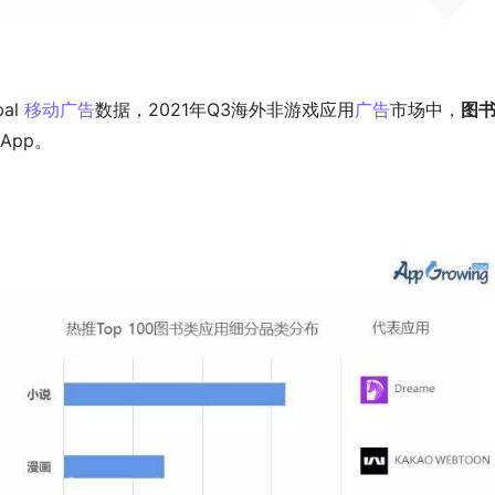
l 
移动广告
数据，2021年Q3海外非游戏应用
广告
市场中，
图
App。