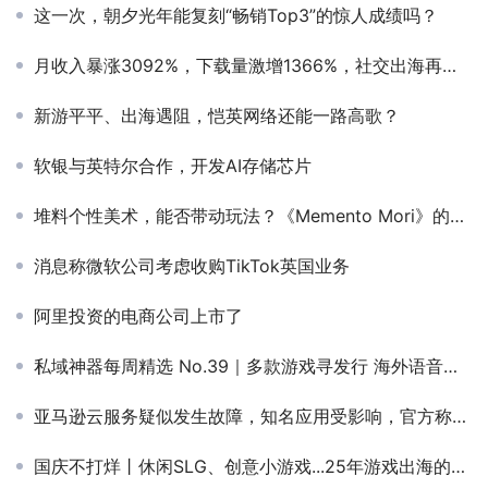
这一次，朝夕光年能复刻“畅销Top3”的惊人成绩吗？
月收入暴涨3092%，下载量激增1366%，社交出海再创文化社区新范式
新游平平、出海遇阻，恺英网络还能一路高歌？
软银与英特尔合作，开发AI存储芯片
堆料个性美术，能否带动玩法？《Memento Mori》的困境
消息称微软公司考虑收购TikTok英国业务
阿里投资的电商公司上市了
私域神器每周精选 No.39｜多款游戏寻发行 海外语音直播平台寻休闲内购H5游戏合作
亚马逊云服务疑似发生故障，知名应用受影响，官方称“正在努力缓解并了解根本原因”
国庆不打烊丨休闲SLG、创意小游戏...25年游戏出海的两条腿，是怎么迈开步子的？