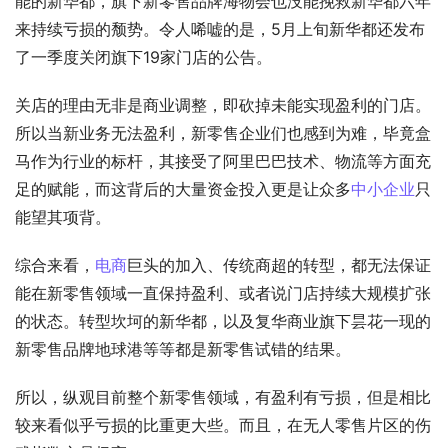
能的新华都，旗下新零售品牌海物会也没能挽救新华都六年
来持续亏损的颓势。令人唏嘘的是，5月上旬新华都还发布
了一季度关闭旗下19家门店的公告。
关店的理由无非是商业调整，即砍掉未能实现盈利的门店。
所以当新业务无法盈利，新零售企业们也感到为难，毕竟盒
马作为行业的标杆，其接受了阿里巴巴技术、物流等方面充
足的赋能，而这背后的大量资金投入更是让众多
中小企业
只
能望其项背。
综合来看，
电商
巨头的加入、传统商超的转型，都无法保证
能在新零售领域一直保持盈利、或者说门店持续大规模扩张
的状态。转型坎坷的新华都，以及复华商业旗下昙花一现的
新零售品牌地球港等等都是新零售试错的结果。
所以，纵观目前整个新零售领域，有盈利有亏损，但是相比
较来看似乎亏损的比重更大些。而且，在无人零售片区的伤