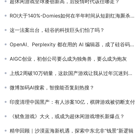
超休闲游戏全球屡创新高，后疫情时代该往哪走？
ROI大于140%-Domies如何在半年时间从短剧红海厮杀出圈
这一法案出台，硅谷的科技巨头们怕了吗？
OpenAI、Perplexity 都在用的 AI 编辑器，成了硅谷码农最爱
AIGC创业，初创公司要么成为独角兽，要么成为炮灰
上线2周破10万销量，这款国产游戏让我从过年沉迷到现在
微博加码AI搜索，智搜能否复刻热搜？
印度清理中国黑产：有人涉案10亿，棋牌游戏被切断支付
《鱿鱼游戏》大火，或成为超休闲游戏增长新爆点？
精华回顾｜沙漠蓝海新机遇，探索中东北非“钱景”新逻辑