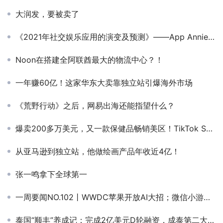
大润发，要被卖了
《2021年社交娱乐应用的演变及预测》——App Annie- 大中华南区新业务负责人-Carrie Chen
Noon在搭建全阿联酋最大的物流中心？！
一年赚60亿！这家华东大卖靠独立站引爆海外市场
《荒野行动》之后，网易出海还能指望什么？
爆卖200多万美元，又一款保健品畅销美区！TikTok Shop美国小店(4.8-4.14)新榜
从亚马逊到独立站，他做绘画产品年收近4亿！
张一鸣拿下全球第一
一周要闻NO.102丨WWDC苹果开放AI大招；微信小游戏，出海卷得如何了；AI社交下一步要抢短剧的饭碗；亚马逊再推2项新功能
泰国“顺丰”养成记：完成2亿美元D轮融资，成泰第二大民营快递