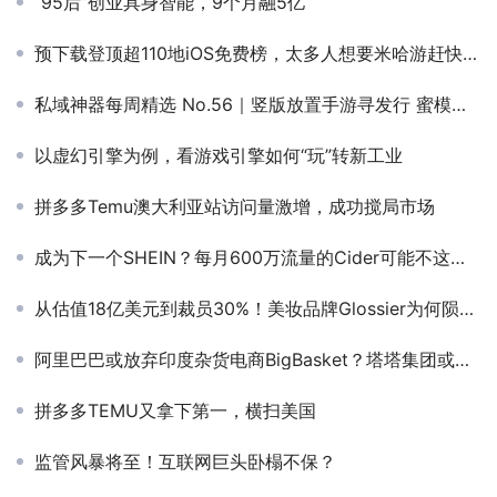
“95后”创业具身智能，9个月融5亿
预下载登顶超110地iOS免费榜，太多人想要米哈游赶快发车啦！
私域神器每周精选 No.56｜竖版放置手游寻发行 蜜模、乐趣无限开启多岗招聘
以虚幻引擎为例，看游戏引擎如何“玩”转新工业
拼多多Temu澳大利亚站访问量激增，成功搅局市场
成为下一个SHEIN？每月600万流量的Cider可能不这么想
从估值18亿美元到裁员30%！美妆品牌Glossier为何陨落？
阿里巴巴或放弃印度杂货电商BigBasket？塔塔集团或接手
拼多多TEMU又拿下第一，横扫美国
监管风暴将至！互联网巨头卧榻不保？