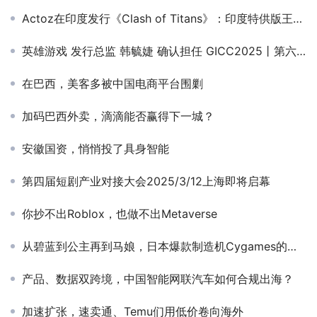
Actoz在印度发行《Clash of Titans》：印度特供版王者荣耀？
英雄游戏 发行总监 韩毓婕 确认担任 GICC2025丨第六届全球互联网产业CEO大会游戏峰会圆桌嘉宾！
在巴西，美客多被中国电商平台围剿
加码巴西外卖，滴滴能否赢得下一城？
安徽国资，悄悄投了具身智能
第四届短剧产业对接大会2025/3/12上海即将启幕
你抄不出Roblox，也做不出Metaverse
从碧蓝到公主再到马娘，日本爆款制造机Cygames的秘密
产品、数据双跨境，中国智能网联汽车如何合规出海？
加速扩张，速卖通、Temu们用低价卷向海外