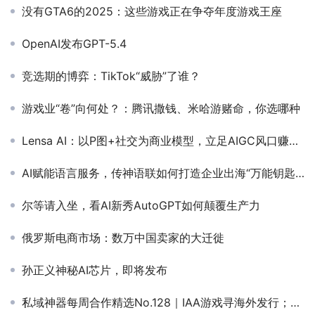
没有GTA6的2025：这些游戏正在争夺年度游戏王座
OpenAI发布GPT-5.4
竞选期的博弈：TikTok“威胁”了谁？
游戏业“卷”向何处？：腾讯撒钱、米哈游赌命，你选哪种
Lensa AI：以P图+社交为商业模型，立足AIGC风口赚快钱
AI赋能语言服务，传神语联如何打造企业出海“万能钥匙”？
尔等请入坐，看AI新秀AutoGPT如何颠覆生产力
俄罗斯电商市场：数万中国卖家的大迁徙
孙正义神秘AI芯片，即将发布
私域神器每周合作精选No.128｜IAA游戏寻海外发行；区块链游戏项目寻海外发行；寻一手FB/谷歌实力代投；欧美AI工具网站寻合作