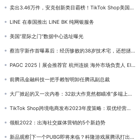
卖出3.46万件，安克创新类目霸榜！TikTok Shop美国小店(11.20-11.26)新榜来了
LINE 在泰国推出 LINE BK 纯网银服务
美国“星际之门”数据中心选址曝光
蔡浩宇新作首曝幕后：经历惨败的38岁技术宅，还想拯救世界
PAGC 2025丨展会推荐官 杭州连娱 海外市场负责人 Eliza、聚澜科技 产品负责人 练浩、小步科技 CEO 陈清波 邀您参与万人出海展会
前腾讯金融科技一把手赖智明卸任腾讯副总裁
大厂掀起的又一次内卷：32款大作竟然都瞄准“多端上线”？
TikTok Shop跨境电商发布2023年度策略：双优经营，三重增长
领航2022：出海社交媒体营销的5个新趋势
新品观察|下一个PUBG即将来临？科隆游戏展腾讯打出了一张王牌