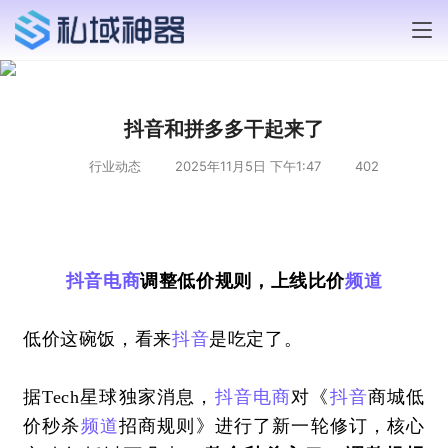
抖音和拼多多干起来了
行业动态
2025年11月5日 下午1:47
402
抖音
电商
调整低价规则，上线比价
频道
低价这碗饭，看来
抖音
是吃定了。
据Tech星球独家消息，
抖音
电商
对《
抖音
商城低
价秒杀
频道
招商规则》进行了新一轮修订，核心