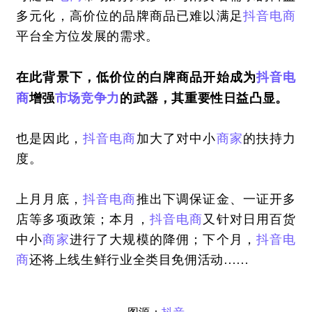
多元化，高价位的品牌商品已难以满足
抖音
电商
平台全方位发展的需求。
在此背景下，低价位的白牌商品开始成为
抖音
电
商
增强
市场竞争力
的武器，其重要性日益凸显。
也是因此，
抖音
电商
加大了对中小
商家
的扶持力
度。
上月月底，
抖音
电商
推出下调保证金、一证开多
店等多项政策；本月，
抖音
电商
又针对日用百货
中小
商家
进行了大规模的降佣；下个月，
抖音
电
商
还将上线生鲜行业全类目免佣活动……