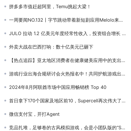
拼多多市值赶超阿里，Temu挑起大梁！
一周要闻NO.132丨字节跳动带着新短剧应用Melolo来了；TEMU开年新动作！广告功能将上线；英伟达开源世界大模型
JULO 拉动 1.2 亿美元年度经常性收入，投资组合增长 50%，报告盈利
外卖大战在巴西打响：数十亿美元已砸下
【热点追踪】亚太地区消费者在健康健美应用中的支出增加了 35% 以上
游戏行业出海合规研讨会火热报名中！共同护航游戏出海之路！
2024年8月阿联酋市场中国应用畅销榜 Top 40
首日拿下170个国家及地区前10，Supercell再次伟大了吗？
微信支付宝，开打Agent
竞品扎堆，足够卷的古风模拟游戏，会是小团队版的“SLG赛道”吗？