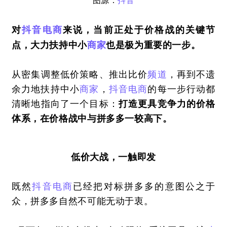
图源：
抖音
对
抖音
电商
来说，当前正处于价格战的关键节
点，大力扶持中小
商家
也是极为重要的一步。
从密集调整低价策略、推出比价
频道
，再到不遗
余力地扶持中小
商家
，
抖音
电商
的每一步行动都
清晰地指向了一个目标：
打造更具竞争力的价格
体系，在价格战中与拼多多一较高下。
低价大战，一触即发
既然
抖音
电商
已经把对标拼多多的意图公之于
众，拼多多自然不可能无动于衷。