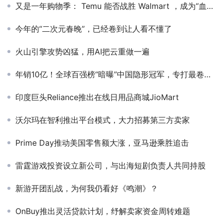
又是一年购物季： Temu 能否战胜 Walmart ，成为“血拼”应用之王？
今年的“二次元春晚”，已经卷到让人看不懂了
火山引擎攻势凶猛，用AI把云重做一遍
年销10亿！全球百强榜“暗曝”中国隐形冠军，专打最卷市场
印度巨头Reliance推出在线日用品商城JioMart
沃尔玛在智利推出平台模式，大力招募第三方卖家
Prime Day推动美国零售额大涨，亚马逊乘胜追击
雷霆游戏投资设立新公司，与出海短剧负责人共同持股
新游开团乱战，为何我仍看好《鸣潮》？
OnBuy推出灵活贷款计划，纾解卖家资金周转难题