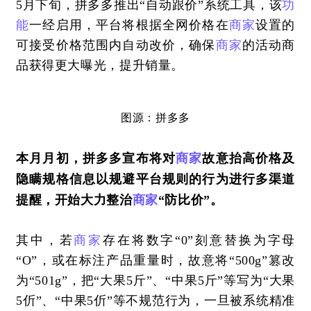
5月下旬，拼多多推出“自动跟价”系统工具，该
功
能
一经启用，平台将根据全网价格在
商家
设置的
可接受价格范围内自动改价，确保
商家
的活动商
品获得更大曝光，提升销量。
图源：拼多多
本月月初，拼多多宣布将对
商家
故意抬高价格及
隐瞒规格信息以规避平台规则的行为进行多渠道
提醒，开始大力整治
商家
“防比价”。
其中，若
商家
存在将数字“0”刻意替换为字母
“O”，或在标注产品重量时，故意将“500g”篡改
为“501g”，把“大果5斤”、“中果5斤”等写为“大果
5伒”、“中果5伒”等不规范行为，一旦被系统精准