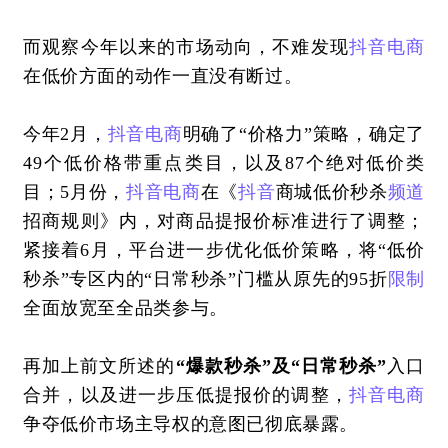
而观察今年以来的市场动向，不难发现
抖音
电商
在低价方面的动作一直没有断过。
今年2月，
抖音
电商
明确了“价格力”策略，确定了
49个低价格带重点类目，以及87个绝对低价类
目；5月份，
抖音
电商
在《
抖音
商城低价秒杀
频道
招商规则》内，对商品提报价标准进行了调整；
紧接着6月，平台进一步优化低价策略，将“低价
秒杀”专区内的“日常秒杀”门槛从原先的95折
限制
全面放宽至全品类参与。
再加上前文所述的
“爆款秒杀”及“日常秒杀”
入口
合并，以及进一步压低提报价的调整，
抖音
电商
争夺低价市场主导权的意图已彻底暴露。