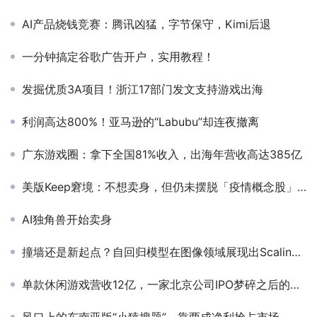
AI产品烧钱竞赛：腾讯凶猛，字节保守，Kimi后退
一分钟搞定谷歌广告开户，实用教程！
发掘优质3A项目！浙江17部门发文支持游戏出海
利润高达800%！亚马逊的“Labubu”却连夜撤离
广东游戏圈：拿下全国81%收入，出海年营收高达385亿
美版Keep窘境：不想卖身，但仍未摆脱「疫情概念股」之称 | 海外周选
AI独角兽开始卖身
撞墙还是新起点？自回归模型在图像领域展现出Scaling潜力
单款休闲游戏营收12亿，一家北京公司IPO梦碎之后的自救？