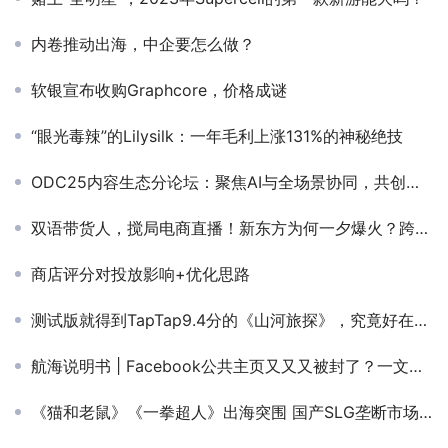
内卷推动出海，中企要怎么做？
软银宣布收购Graphcore，价格成谜
“眼光毒辣”的Lilysilk：一年毛利上涨131%的神秘绝技
ODC25内容生态分论坛：聚焦AI与全场景协同，共创内容增长新路径
双语带货人，搅局电商直播！新东方为何一夕爆火？跨境电商洗牌巨变，卖家如何看危中寻机？
商店评分对投放影响+优化思路
测试版就得到TapTap9.4分的《山河旅探》，究竟好在哪？
航海说明书 | Facebook公共主页又又又被封了？一文解决
《猫和老鼠》《一拳超人》出海突围 国产SLG垄断市场头部 | 日韩出海秀