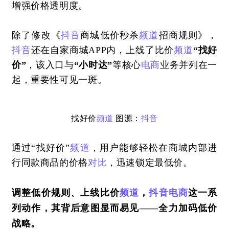
增强价格透明度。
除了修改《
抖音
商城低价秒杀
频道
招商规则》，
抖音
还在自家商城APP内，上线了比价
频道
“找好
价”
，该入口与
“小时达”
等核心
电商
业务并列在一
起，重要性可见一斑。
找好价
频道
 图源：
抖音
通过“找好价”
频道
，用户能够轻松在商城内部进
行同款商品的价格
对比
，迅速锁定最低价。
调整低价规则、上线比价
频道
，
抖音
电商
这一系
列动作，其背后意图显而易见——全力加码低价
战略。