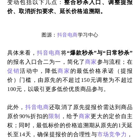
变动包括以下几点：
整合秒杀入口、调整提报
价、取消折扣要求、延长价格追溯期。
图源：
抖音
电商
学习中心
具体来看，
抖音
电商
将
“爆款秒杀”与“日常秒杀”
的报名入口合二为一，简化了
商家
参与流程；在
促销
活动中，降低
商家
的最低价格承诺（提报
价）门槛，由原先的不超过150元调整为不超过
100元，以吸引更多低价优质商品参与。
此外，
抖音
电商
还取消了原先提报价需达到商品
原价90%折扣的
限制
，给予
商家
更大的定价自主
权；同时，最低标价的价格追溯期从原先的1天延
长至14天，确保提报价的合理性与
市场竞争力
，