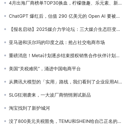
4月出海厂商榜单TOP30换血，柠檬微趣、乐元素、新创娱游成增长新星
ChatGPT 爆红后，估值 290 亿美元的 Open AI 要被收购？
【报名启动】2025媒介力学论坛：三大媒介生态巨变，AI Agent如何重塑品牌增长？
亚马逊和沃尔玛的印度之战：抢占社交电商市场
重磅消息！Meta计划逐步结束授权销售合作伙伴计划，将影响全球广告商收入！
美国“关税难民”，涌进中国电商平台
从腾讯大模型的「实用」路线，我们看到了企业应用AI的新方向
SLG狂潮袭来，一大波厂商悄悄测试新品
淘宝找到了新护城河
没了800美元关税豁免，TEMU和SHEIN给自己正名的时候到了