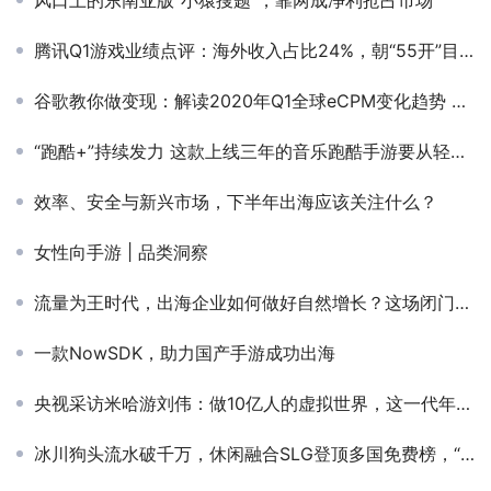
风口上的东南亚版“小猿搜题”，靠两成净利抢占市场
腾讯Q1游戏业绩点评：海外收入占比24%，朝“55开”目标负重前进
谷歌教你做变现：解读2020年Q1全球eCPM变化趋势 ，怎么玩转激励视频、全屏广告
“跑酷+”持续发力 这款上线三年的音乐跑酷手游要从轻度转向中度
效率、安全与新兴市场，下半年出海应该关注什么？
女性向手游 | 品类洞察
流量为王时代，出海企业如何做好自然增长？这场闭门会给出了答案
一款NowSDK，助力国产手游成功出海
央视采访米哈游刘伟：做10亿人的虚拟世界，这一代年轻公司有机会去全球竞争
冰川狗头流水破千万，休闲融合SLG登顶多国免费榜，“副玩法买量”有何魔力？