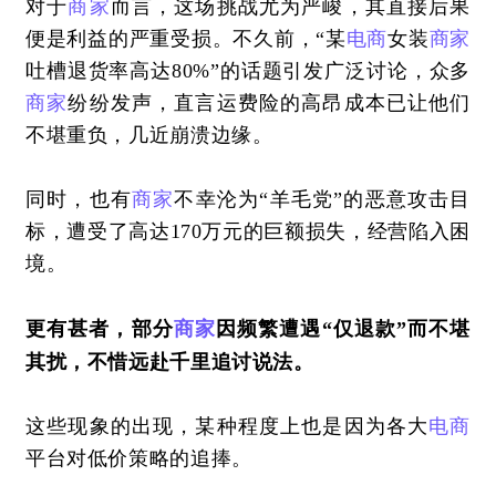
对于
商家
而言，这场挑战尤为严峻，其直接后果
便是利益的严重受损。不久前，“某
电商
女装
商家
吐槽退货率高达80%”的话题引发广泛讨论，众多
商家
纷纷发声，直言运费险的高昂成本已让他们
不堪重负，几近崩溃边缘。
同时，也有
商家
不幸沦为“羊毛党”的恶意攻击目
标，遭受了高达170万元的巨额损失，经营陷入困
境。
更有甚者，部分
商家
因频繁遭遇“仅退款”而不堪
其扰，不惜远赴千里追讨说法。
这些现象的出现，某种程度上也是因为各大
电商
平台对低价策略的追捧。