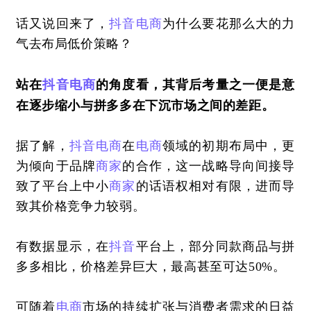
话又说回来了，
抖音
电商
为什么要花那么大的力
气去布局低价策略？
站在
抖音
电商
的角度看，其背后考量之一便是意
在逐步缩小与拼多多在下沉市场之间的差距。
据了解，
抖音
电商
在
电商
领域的初期布局中，更
为倾向于品牌
商家
的合作，这一战略导向间接导
致了平台上中小
商家
的话语权相对有限，进而导
致其价格竞争力较弱。
有数据显示，在
抖音
平台上，部分同款商品与拼
多多相比，价格差异巨大，最高甚至可达50%。
可随着
电商
市场的持续扩张与消费者需求的日益