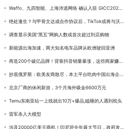
Waffo、九四智能、上海沛逍网络 确认入驻 GICC2024 | 第五届全球互联网产业CEO大会！
绝处逢生？与甲骨文达成合作协议后，TikTok或将与沃尔玛展开合作
调查显示美国“黑五”网购人数或首次超过到店购物
新能源出海加速，两大知名电车品牌从欧洲驶回亚洲
再造200个破亿品牌！背靠抖音销量暴涨，这些商家赚疯了！
抄底俄罗斯：欧美友商散尽，本土平台吃肉中国出海企业喝汤
北京厂商的休闲新游，3个月海外吸金6600万元
Temu东南亚站一上线就出10万+爆品,瞌睡的人遇到枕头
雷军杀入大模型
涉及20000亿美元商机！印尼迎全年最大节日，政府发放节日补贴