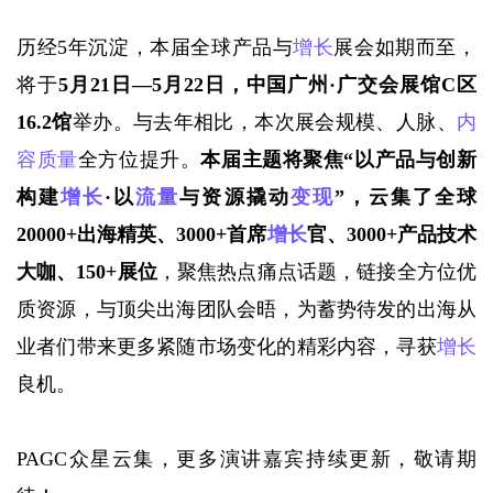
历经5年沉淀，本届全球产品与
增长
展会如期而至，
将于
5月21日—5月22日，中国广州·广交会展馆C区
16.2馆
举办。与去年相比，本次展会规模、人脉、
内
容质量
全方位提升。
本届主题将聚焦
“以产品与创新
构建
增长
·以
流量
与资源撬动
变现
”，云集了全球
20000+出海精英、3000+首席
增长
官、3000+产品技术
大咖、150+展位
，聚焦热点痛点话题，链接全方位优
质资源，与顶尖出海团队会晤，为蓄势待发的出海从
业者们带来更多紧随市场变化的精彩内容，寻获
增长
良机。
PAGC众星云集，更多演讲嘉宾持续更新，敬请期