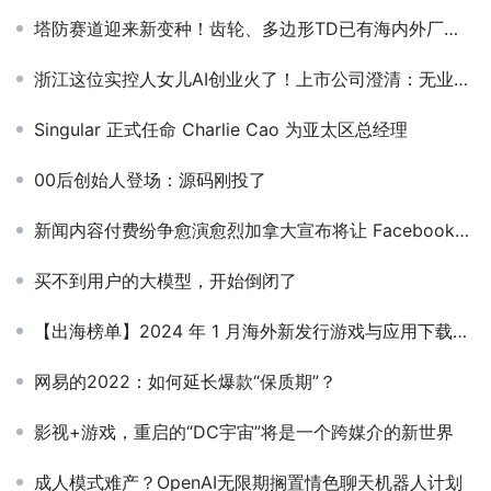
塔防赛道迎来新变种！齿轮、多边形TD已有海内外厂商跟进，或将掀起新风潮（上篇）
浙江这位实控人女儿AI创业火了！上市公司澄清：无业务往来
Singular 正式任命 Charlie Cao 为亚太区总经理
00后创始人登场：源码刚投了
新闻内容付费纷争愈演愈烈加拿大宣布将让 Facebook为新闻内容付费
买不到用户的大模型，开始倒闭了
【出海榜单】2024 年 1 月海外新发行游戏与应用下载榜单
网易的2022：如何延长爆款“保质期”？
影视+游戏，重启的“DC宇宙”将是一个跨媒介的新世界
成人模式难产？OpenAI无限期搁置情色聊天机器人计划