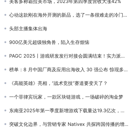
美客多称霸拉美市场，2023年第四季度营收大涨42%
心动这款刚在海外开测的新品，选了一条很难走的冷门赛道
头部主播集体出海
900亿美元超级独角兽，陷入生存烦恼
PAGC 2025丨游戏研发发行对接会圆满结束！实力派项目&一线实操经验，攫获出海新思路！
榜单：8 月中国厂商及应用出海收入 30 强公布 惊现多个爆款
《高能英雄》亮相，“战术竞技”赛道要变天了？
一个菲律宾玩家，一款区块链游戏，一场破碎的淘金梦
东南亚2025年第一季度新增游戏下载量达19.3亿次，成为全球第二大移动游戏市场
突破文化边界，与营销专家 Nativex 共探跨国传播的增长逻辑