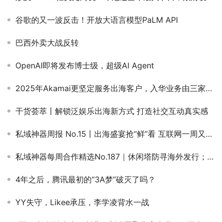
谷歌的又一波反击！开放大语言模型PaLM API
巴西外卖大战反转
OpenAI即将发布博士级，超级AI Agent
2025年Akamai更坚定服务出海客户，入华业务由三家国内合作承接
干货荟萃丨解锁泛娱乐出海新方式 打造社交互动真实感
私域神器周报 No.15丨出海盛宴抢“鲜”看 互联网一周又有哪些大事
私域神器每周合作精选No.187｜休闲塔防寻海外发行；寻澳大利亚支付通道；寻俄罗斯投放的团队/个人；印度电子游戏寻流量合作
4年之后，腾讯最初的“3A梦”破灭了吗？
YY失守，Likee承压，李学凌背水一战