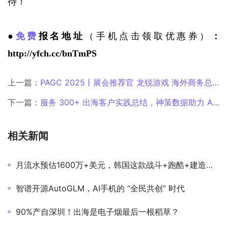
待！
●
免费
报名地址
（手机点击领取优惠券）
：
http://yfch.cc/bnTmPS
上一篇：
PAGC 2025丨展会推荐官 龙锐游戏 海外商务总监 陈杰、上海辉禹科技 合伙人 孔杰、悦点时代 CEO 徐野 邀您参与万人出海展会
下一篇：
服务 300+ 出海客户实践总结，神策数据助力 AI 出海实现高增长
相关新闻
月流水预估1600万+美元，韩国这款战斗+跑酷+建造的游戏成IP“逆行者”
智谱开源AutoGLM，AI手机的 “全民共创” 时代
90%产自深圳！出海是电子烟最后一根稻草？