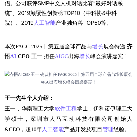
侣。公司获评SMP中文人机对话比赛“最好对话系
统”、2019颠覆性创新榜TOP10（中科协&中科
院）、2019
人工智能
产业独角兽TOP50等。
本次PAGC 2025丨第五届全球产品与
增长
展会特邀 
齐
悟
AI
 CEO 王一
 担任
AIGC
出海
增长
峰会演讲嘉宾！
王一先生个人介绍：
王一，华南理工大学
软件工程
学士，伊利诺伊理工大
学硕士，深圳市人马互动科技有限公司创始人
&CEO，超10年
人工智能
产品开发及项目
管理
经验。