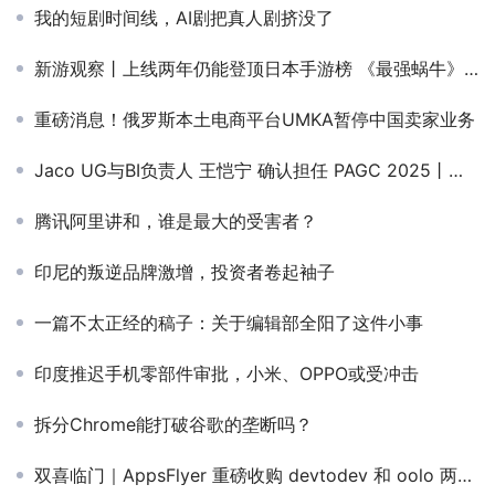
我的短剧时间线，AI剧把真人剧挤没了
新游观察丨上线两年仍能登顶日本手游榜 《最强蜗牛》产品本地化及营销有何诀窍？
重磅消息！俄罗斯本土电商平台UMKA暂停中国卖家业务
Jaco UG与BI负责人 王恺宁 确认担任 PAGC 2025丨第五届全球产品与增长展会 非游应用出海增长峰会演讲嘉宾！
腾讯阿里讲和，谁是最大的受害者？
印尼的叛逆品牌激增，投资者卷起袖子
一篇不太正经的稿子：关于编辑部全阳了这件小事
印度推迟手机零部件审批，小米、OPPO或受冲击
拆分Chrome能打破谷歌的垄断吗？
双喜临门｜AppsFlyer 重磅收购 devtodev 和 oolo 两家科技公司