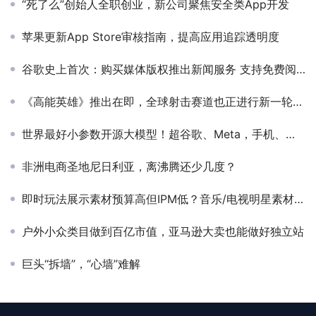
“死了么”创始人全职创业，新公司聚焦安全类App开发
苹果更新App Store审核指南，提高应用追踪透明度
谷歌史上首次：购买媒体版权推出新闻服务 支持免费阅读付费文章
《高能英雄》推出在即，全球射击赛道也正进行新一轮的洗牌
世界最好小参数开源大模型！超谷歌、Meta，手机、平板轻松运行
非洲电商圣地尼日利亚，离沸腾还少几度？
即时玩法展示素材预算高但IPM低？音乐/电视明星素材效果远超电影明星？丨《2025移动APP广告素材现状报告》解读（文内附报告）
户外小众类目做到百亿市值，亚马逊大卖也能做好独立站
巨头“拆墙”，“心墙”难解