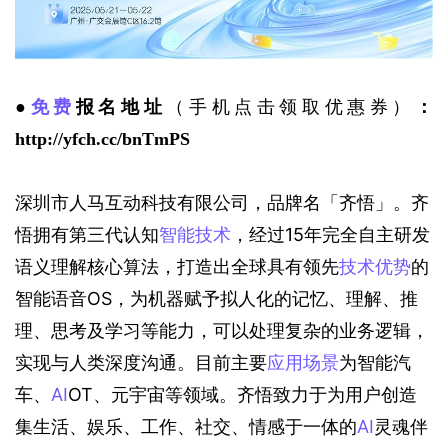
●
免费
报名地址
（手机点击领取优惠券）
：
http://yfch.cc/bnTmPS
深圳市人马互动科技有限公司，品牌名「齐悟」。齐
悟拥有第三代认知
智能技术
，经过15年完全自主研发
语义理解核心算法，打造出全球具有领先
技术优势
的
智能语音OS，为机器赋予拟人化的记忆、理解、推
理、思考及学习等能力，可以处理复杂的业务逻辑，
实现与人类深度沟通。目前主要
应用场景
为智能汽
车、
AI
OT、元宇宙等领域。齐悟致力于为用户创造
集生活、娱乐、工作、社交、情感于一体的
AI
灵魂伴