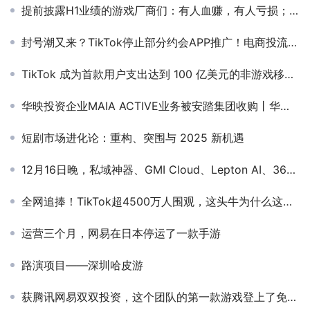
提前披露H1业绩的游戏厂商们：有人血赚，有人亏损；小游戏成增量密码，ST华通恐成最大“赢家”
封号潮又来？TikTok停止部分约会APP推广！电商投流也受影响
TikTok 成为首款用户支出达到 100 亿美元的非游戏移动应用
华映投资企业MAIA ACTIVE业务被安踏集团收购丨华映Family
短剧市场进化论：重构、突围与 2025 新机遇
12月16日晚，私域神器、GMI Cloud、Lepton AI、36氪、InfoQ、甲子光年，6家公司老板联合发起年度AI圆桌讨论！
全网追捧！TikTok超4500万人围观，这头牛为什么这么火？
运营三个月，网易在日本停运了一款手游
路演项目——深圳哈皮游
获腾讯网易双双投资，这个团队的第一款游戏登上了免费Top1