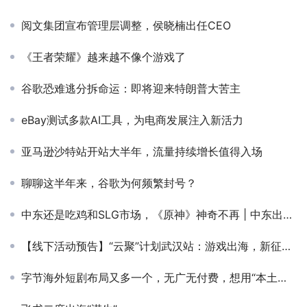
阅文集团宣布管理层调整，侯晓楠出任CEO
《王者荣耀》越来越不像个游戏了
谷歌恐难逃分拆命运：即将迎来特朗普大苦主
eBay测试多款AI工具，为电商发展注入新活力
亚马逊沙特站开站大半年，流量持续增长值得入场
聊聊这半年来，谷歌为何频繁封号？
中东还是吃鸡和SLG市场，《原神》神奇不再 | 中东出海秀
【线下活动预告】“云聚”计划武汉站：游戏出海，新征程在何方
字节海外短剧布局又多一个，无广无付费，想用“本土剧+内置小程序”叩开美国、拉美市场大门？