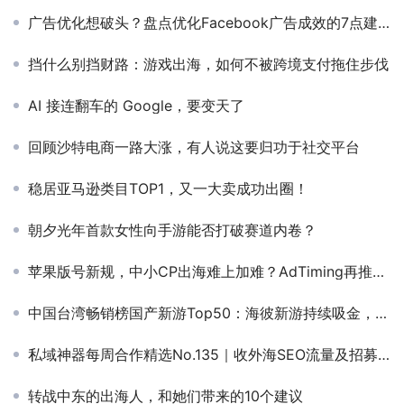
广告优化想破头？盘点优化Facebook广告成效的7点建议
挡什么别挡财路：游戏出海，如何不被跨境支付拖住步伐
AI 接连翻车的 Google，要变天了
回顾沙特电商一路大涨，有人说这要归功于社交平台
稳居亚马逊类目TOP1，又一大卖成功出圈！
朝夕光年首款女性向手游能否打破赛道内卷？
苹果版号新规，中小CP出海难上加难？AdTiming再推优质出海扶持项目
中国台湾畅销榜国产新游Top50：海彼新游持续吸金，上线两月全球净收4.57亿
私域神器每周合作精选No.135｜收外海SEO流量及招募岗位；塔防类游戏寻联运发行；电商产品找FB户；女青年社交游戏寻找海外CPS
转战中东的出海人，和她们带来的10个建议