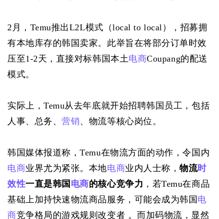
2月，Temu推出L2L模式（local to local），招募拥
有本地库存的韩国卖家。此举旨在将部分订单时效
压至1-2天，直接对标韩国本土
电商
Coupang的配送
模式。
实际上，Temu从去年底就开始招聘韩国员工，包括
人事、总务、
营销
、物流等核心岗位。
韩国媒体报道称，Temu在物流方面的动作，令国内
电商
业界尤为紧张。本地
电商
业内人士称，
物流
时
效性
一直是韩国
电商
的核心竞争力
，若Temu在商品
基础上加持快速物流商品服务，可能会成为韩国
电
商
竞争格局的游戏规则改变者 。而加码物流，显然