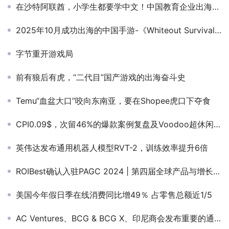
在沙特阿联酋，小学生都要学中文！中国教育企业出海中东正盛
2025年10月成功出海的中国手游-《Whiteout Survival》与《Kingshot》领跑，多款新游亮相收入榜
字节重开游戏局
前有狼后有虎，“二代目”国产游戏的出海奋斗史
Temu“血盆大口”咬向东南亚，要在Shopee虎口下夺食
CPI0.09$，次留46%的爆款案例复盘及Voodoo超休闲游戏创作指南
英伟达发布通用机器人模型RVT-2，训练效率提升6倍
ROIBest确认入驻PAGC 2024 | 第四届全球产品与增长展会！
美国今年假日季在线消费同比增49％ 占零售总额近1/5
AC Ventures、BCG & BCG X、印尼商会发布重要的通用AI报告，勾画印尼金融服务的未来