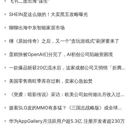
飞书二度出海“谋生”
SHEIN是这么做的！大卖黑五攻略曝光
聊聊出海中东智能家居市场
继《原始传奇》之后，又一个“贪玩游戏式”刷屏要来了
蛋糕快被OpenAI们分完了，AI初创公司陷融资困境
一款爆品斩获20亿流水后，这家成都公司又悄悄「折腾」出了14款游戏
美国零售商旺季库存过剩，卖家心急如焚
《突袭：暗影传说》采访：欧美公司如何做出月收入过亿RPG手游？
披着SLG皮的MMO有多猛？《三国志战略版》成全球第一SLG手游
华为AppGallery月活跃用户超5.3亿 注册开发者超230万