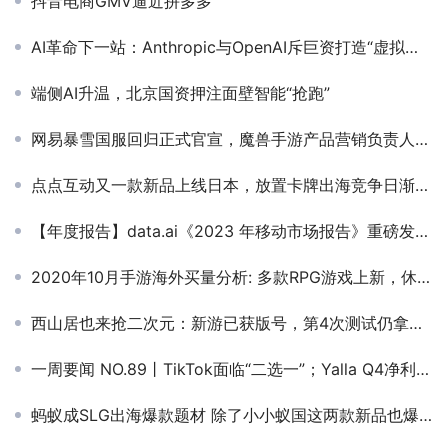
抖音电商GMV逼近拼多多
AI革命下一站：Anthropic与OpenAI斥巨资打造“虚拟员工”
端侧AI升温，北京国资押注面壁智能“抢跑”
网易暴雪国服回归正式官宣，魔兽手游产品营销负责人曝光
点点互动又一款新品上线日本，放置卡牌出海竞争日渐白热化
【年度报告】data.ai《2023 年移动市场报告》重磅发布：移动服务需求激增，用户支出下降的同时，短视频应用获得两位数增长
2020年10月手游海外买量分析: 多款RPG游戏上新，休闲厂商霸占Top 推广榜
西山居也来抢二次元：新游已获版号，第4次测试仍拿下TapTap 9分
一周要闻 NO.89丨TikTok面临“二选一”；Yalla Q4净利增79%；ShortTV登顶美国下载榜​
蚂蚁成SLG出海爆款题材 除了小小蚁国这两款新品也爆了