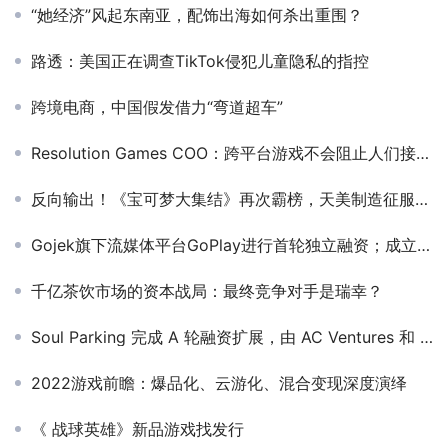
“她经济”风起东南亚，配饰出海如何杀出重围？
路透：美国正在调查TikTok侵犯儿童隐私的指控
跨境电商，中国假发借力“弯道超车”
Resolution Games COO：跨平台游戏不会阻止人们接触VR，反而会扩大受众范围
反向输出！《宝可梦大集结》再次霸榜，天美制造征服双端领域！
Gojek旗下流媒体平台GoPlay进行首轮独立融资；成立5个月的印尼电商Ula获千万美元种子轮融资
千亿茶饮市场的资本战局：最终竞争对手是瑞幸？
Soul Parking 完成 A 轮融资扩展，由 AC Ventures 和 AppWorks 共同领投，台湾大哥大、USPACE 和 Wavemaker Ventures 加入本轮融资
2022游戏前瞻：爆品化、云游化、混合变现深度演绎
《 战球英雄》新品游戏找发行