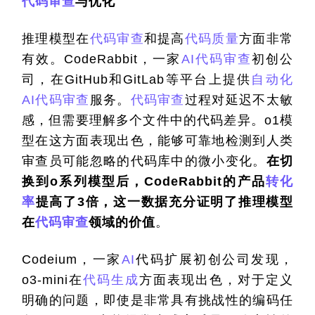
代码审查
与优化
推理模型在
代码审查
和提高
代码质量
方面非常
有效。CodeRabbit，一家
AI
代码审查
初创公
司，在GitHub和GitLab等平台上提供
自动化
AI
代码审查
服务。
代码审查
过程对延迟不太敏
感，但需要理解多个文件中的代码差异。o1模
型在这方面表现出色，能够可靠地检测到人类
审查员可能忽略的代码库中的微小变化。
在切
换到o系列模型后，CodeRabbit的产品
转化
率
提高了3倍，这一数据充分证明了推理模型
在
代码审查
领域的价值
。
Codeium，一家
AI
代码扩展初创公司发现，
o3-mini在
代码生成
方面表现出色，对于定义
明确的问题，即使是非常具有挑战性的编码任