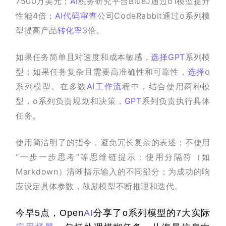
7500万美元；
AI
税务研究平台BlueJ通过o1模型提升
性能4倍；
AI
代码审查
公司CodeRabbit通过o系列模
型提高产品
转化率
3倍。
如果任务简单且对速度和成本敏感，
选择
GPT
系列模
型；如果任务复杂且需要高准确性和可靠性，
选择
o
系列模型。在多数
AI工作流
程中，结合使用两种模
型，o系列负责规划和决策，
GPT
系列负责执行具体
任务。
使用简洁明了的指令，避免冗长复杂的表述；不使用
“一步一步思考”等思维链提示；使用分隔符（如
Markdown）清晰指示输入的不同部分；为成功的响
应设定具体参数，鼓励模型不断推理和迭代。
今早5点，Open
AI
分享了o系列模型的7大实际