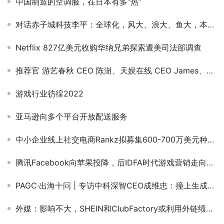
中国制造的空调服，在日本有多“热”
对话赤子城科技李平：全球化，风大、浪大、鱼大，本地化将是出海“关键钥匙”
Netflix 827亿美元收购华纳兄弟探索遭美司法部调查
推荐官 游艺春秋 CEO 陈澍、天娱在线 CEO James、羯磨科技 CEO 刘宇宁 邀您参与 GICC2024 | 第五届全球互联网产业CEO大会！
游戏行业彷徨2022
亚马逊向多个平台开放配送服务
中小企业线上社交电商Rankz拟募集600-700万美元种子轮融资
腾讯Facebook向苹果投降，后IDFA时代游戏营销走向何处？
PAGC·出海十问 | 专访中科深智CEO成维忠：撞上生成式AI风口 千亿市场数字人如何加持电商、元宇宙
外媒：影响不大，SHEIN和ClubFactory或利用外链绩效接单