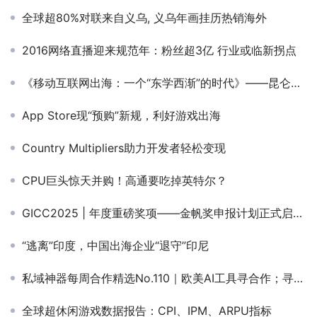
全球超80%对联来自义乌, 义乌年画挂历热销海外
2016网络直播迎来规范年：粉丝超3亿 行业或临新拐点
《移动互联网出海：一个“东学西渐”的时代》——昆仑万维-CEO-方汉
App Store现“预购”新规，利好游戏出海
Country Multipliers助力开发者轻松变现
CPU巨头惊天并购！高通要吃掉英特尔？
GICC2025 | 年度重磅奖项——金帆奖申报计划正式启动！
“逃离”印度，中国出海企业“退守”印尼
私域神器每周合作精选No.110｜欧美AI工具寻合作；寻德国地区流量；研发找中东发行；新锐短剧平台寻海外流量
全球超休闲游戏数据报告：CPI、IPM、ARPU指标