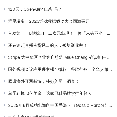
120天，OpenAI能“止杀”吗？
群星璀璨！2023游戏数据驱动大会圆满召开
首发第一，B站操刀，二次元出现了一位「来头不小」的挑战者
还在追赶直播带货风口的人，被培训收割了
Stripe 大中华区企业客户总监 Mike Chang 确认担任 GICC2025丨第六届全球互联网产业CEO大会游戏峰会演讲嘉宾&圆桌嘉宾！
国外视频会议应用哪家强？微软、谷歌都被一个华人做的APP打败了
腾讯海外开测新游，强势入局三消赛道！
单季狂揽10亿美金，这家丑鞋品牌拿捏年轻人
2025年6月成功出海的中国手游 - 《Gossip Harbor》稳居收入榜亚军，《Kingshot》强势跃居收入榜第3名