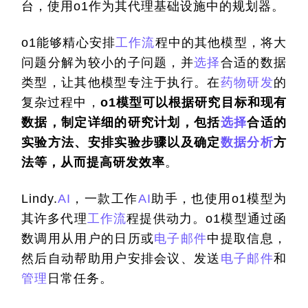
台，使用o1作为其代理基础设施中的规划器。
o1能够精心安排
工作流
程中的其他模型，将大
问题分解为较小的子问题，并
选择
合适的数据
类型，让其他模型专注于执行。在
药物研发
的
复杂过程中，
o1模型可以根据研究目标和现有
数据，制定详细的研究计划，包括
选择
合适的
实验方法、安排实验步骤以及确定
数据分析
方
法等，从而提高研发效率
。
Lindy.
AI
，一款工作
AI
助手，也使用o1模型为
其许多代理
工作流
程提供动力。o1模型通过函
数调用从用户的日历或
电子邮件
中提取信息，
然后自动帮助用户安排会议、发送
电子邮件
和
管理
日常任务。