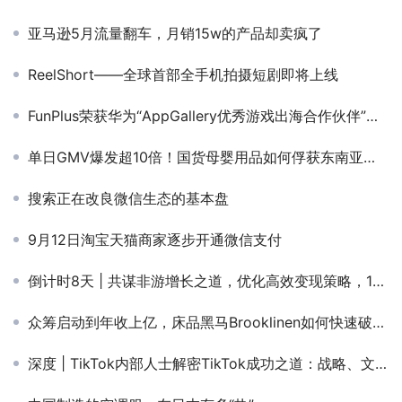
亚马逊5月流量翻车，月销15w的产品却卖疯了
ReelShort——全球首部全手机拍摄短剧即将上线
FunPlus荣获华为“AppGallery优秀游戏出海合作伙伴”奖项！
单日GMV爆发超10倍！国货母婴用品如何俘获东南亚妈妈“芳心”？
搜索正在改良微信生态的基本盘
9月12日淘宝天猫商家逐步开通微信支付
倒计时8天 | 共谋非游增长之道，优化高效变现策略，12月19日深圳全球移动应用出海增长峰会诚邀您的莅临！
众筹启动到年收上亿，床品黑马Brooklinen如何快速破圈？
深度 | TikTok内部人士解密TikTok成功之道：战略、文化与创新深度解析