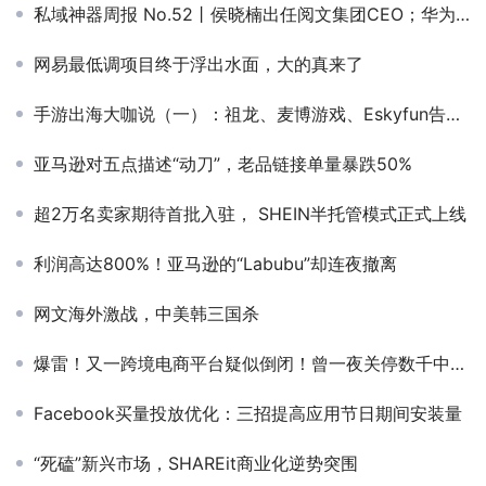
私域神器周报 No.52丨侯晓楠出任阅文集团CEO；华为推出分布式数据库GaussDB
网易最低调项目终于浮出水面，大的真来了
手游出海大咖说（一）：祖龙、麦博游戏、Eskyfun告诉你出海前要做好什么准备
亚马逊对五点描述“动刀”，老品链接单量暴跌50%
超2万名卖家期待首批入驻， SHEIN半托管模式正式上线
利润高达800%！亚马逊的“Labubu”却连夜撤离
网文海外激战，中美韩三国杀
爆雷！又一跨境电商平台疑似倒闭！曾一夜关停数千中国卖家
Facebook买量投放优化：三招提高应用节日期间安装量
“死磕”新兴市场，SHAREit商业化逆势突围