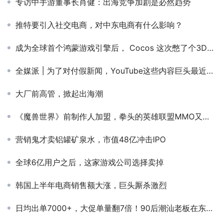
专访中手游董事长肖健：出海竞争加剧是必然趋势
推特要引入社交电商，对中东电商有什么影响？
成为全球首个鸿蒙游戏引擎后， Cocos 这次憋了个3D领域的新大招
全媒派 | 为了对付假新闻，YouTube这些内容巨头最近都做了什么？
大厂前高管，掀起出海潮
《魔兽世界》前制作人加盟，拳头的英雄联盟MMO又有戏了？
营销鬼才卖铝罐矿泉水，市值48亿冲击IPO
全球6亿用户之后，这家游戏公司选择卖掉
韩国上半年电商销售额大涨，巨头厮杀激烈
日均出单7000+，大促单量翻7倍！90后潮汕老板在东南亚“开挂”