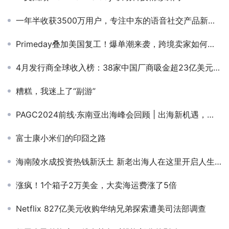
一年半收获3500万用户，专注中东的语音社交产品新老对比，谁更胜一筹？
Primeday叠加美国复工！爆单潮来袭，跨境卖家如何备战快速吸金？
4月发行商全球收入榜：38家中国厂商吸金超23亿美元，紫龙收入增长171%
糟糕，我迷上了“副游”
PAGC2024前线·东南亚出海峰会回顾 | 出海新机遇，纵深向南洋
富士康小米们的印囧之路
海南陵水成投资热钱新沃土 新老出海人在这里开启人生下半场
涨疯！1个箱子2万美金，大卖海运费涨了5倍
Netflix 827亿美元收购华纳兄弟探索遭美司法部调查