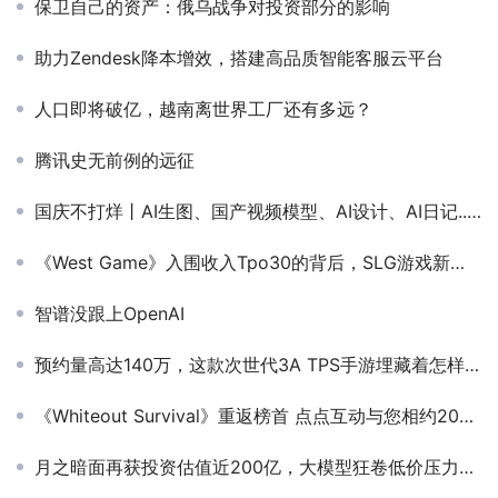
保卫自己的资产：俄乌战争对投资部分的影响
助力Zendesk降本增效，搭建高品质智能客服云平台
人口即将破亿，越南离世界工厂还有多远？
腾讯史无前例的远征
国庆不打烊丨AI生图、国产视频模型、AI设计、AI日记...一文盘点25年海外AI工具赛道产品亮点
《West Game》入围收入Tpo30的背后，SLG游戏新机会在哪?
智谱没跟上OpenAI
预约量高达140万，这款次世代3A TPS手游埋藏着怎样的野心？
《Whiteout Survival》重返榜首 点点互动与您相约2024ChinaJoy
月之暗面再获投资估值近200亿，大模型狂卷低价压力下，AI创业者在海外赚到钱？