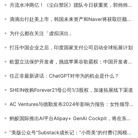
月流水冲两亿！《尘白禁区》团队今日获重奖，郭炜炜：让西山居再次伟大！
滴滴出行赴美上市，韩国未来资产和Naver将获取巨额利润
为什么都在关注「虚拟演出」
打压中国企业之后，印度国家支付公司启动全球拓展计划
欧盟立法保护开发者，挑战苹果谷歌霸权：中国开发者羡慕
任正非最新讲话：ChatGPT对华为的机会是什么？
SHEIN收购Forever21母公司1/3股权，加速拓展线下渠道
AC Ventures与德勤发布2024年影响力报告：女性领导角色占比40%，减少400万吨二氧化碳排放
蚂蚁国际推出AI平台Alipay+ GenAI Cockpit，将在东南亚和南亚首批落地
“美版公众号”Substack成长记：“小而美”的付费订阅模式如何打动用户