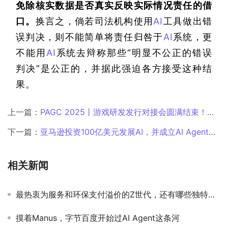
免除核实数据是否真实反映实际情况责任的借
口。
换言之，倘若司法机构使用
AI
工具做出错
误判决，则不能简单将责任归咎于
AI
系统，更
不能用
AI
系统去辩称那些“明显不公正的错误
判决”是公正的，并据此强迫各方接受这种结
果。
上一篇：
PAGC 2025丨游戏研发发行对接会圆满结束！实力派项目&一线实操经验，攫获出海新思路！
下一篇：
亚马逊投资100亿美元发展AI，并成立AI Agent团队
相关新闻
最热衷为服务和环保支付溢价的Z世代，还有哪些独特的网购习惯？
摸着Manus，字节百度开始过AI Agent这条河