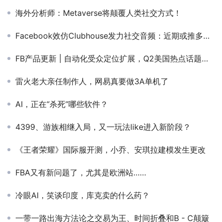
海外分析师：Metaverse将颠覆人类社交方式！
Facebook效仿Clubhouse发力社交音频：近期或推多款新产品
FB产品更新 | 自动化受众定位扩展，Q2美国热点话题，APP审核重点更新
雷火老大亲任制作人，网易真要做3A单机了
AI，正在“杀死”哪些软件？
4399、游族相继入局，又一玩法like进入新阶段？
《王者荣耀》国际服开测，小乔、安琪拉建模发生更改
FBA又有新问题了，尤其是欧洲站……
冷眼AI，笑谈印度，库克卖的什么药？
一带一路出海方法论之交易为王、时间折叠和B - C颠簸