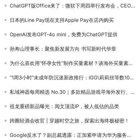
ChatGPT版Office来了：微软下周四举行发布会，CEO亲自上
日本的Line Pay现在支持Apple Pay在店内购买
OpenAI发布GPT-4o mini，免费为ChatGPT提供
孙寿山理事长：聚焦新发展方向 书写新时代华章
为什么喜欢用“怀孕女性”制作买量素材？谈海外买量素材的几个趋势
“1周3小时”未成年防沉迷新政推行：IGG\莉莉丝等数10家大厂连夜响应
私域神器每周精选 No.30｜多款精品游戏寻海外发行、流量合作
祖龙重磅新品曝光：阅文顶流IP，被人低估的品类
跨圈轻酒会收官 | 穿越时空之旅，探索出海终极秘密！
Google反水了？副总裁透露：正加紧申请为华为服务的官方许可