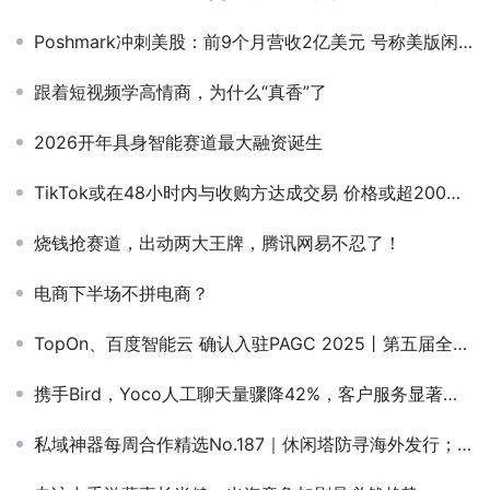
Poshmark冲刺美股：前9个月营收2亿美元 号称美版闲鱼
跟着短视频学高情商，为什么“真香”了
2026开年具身智能赛道最大融资诞生
TikTok或在48小时内与收购方达成交易 价格或超200亿美元
烧钱抢赛道，出动两大王牌，腾讯网易不忍了！
电商下半场不拼电商？
TopOn、百度智能云 确认入驻PAGC 2025丨第五届全球产品与增长展会！
携手Bird，Yoco人工聊天量骤降42%，客户服务显著提升
私域神器每周合作精选No.187｜休闲塔防寻海外发行；寻澳大利亚支付通道；寻俄罗斯投放的团队/个人；印度电子游戏寻流量合作