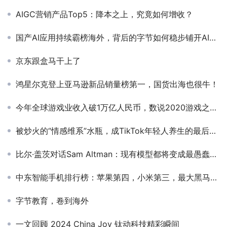
AIGC营销产品Top5：降本之上，究竟如何增收？
国产AI应用持续霸榜海外，背后的字节如何稳步铺开AI出海版图？
京东跟盒马干上了
鸿星尔克登上亚马逊新品销量榜第一，国货出海也很牛！
今年全球游戏业收入破1万亿人民币，数说2020游戏之最！
被炒火的“情感维系”水瓶，成TikTok年轻人养生的最后体面
比尔·盖茨对话Sam Altman：现有模型都将变成最愚蠢的模型
中东智能手机排行榜：苹果第四，小米第三，最大黑马增长67%
字节教育，卷到海外
一文回顾 2024 China Joy 钛动科技精彩瞬间