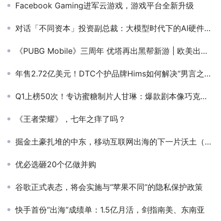
Facebook Gaming进军云游戏，游戏平台全新升级
对话「不同资本」投资副总裁：大模型时代下的AI硬件远征，软件收费或成未来增长核心？
《PUBG Mobile》三周年 优塔再出黑帮新游 | 欧美出海秀
年售2.72亿美元！DTC个护品牌Hims如何解决“男言之隐”？
Q1上榜50次！专访蜜糖制片人甘琳：爆款剧本像巧克力，《无双》是一字一句磨出来！
《王者荣耀》，七年之痒了吗？
掘金土豪扎堆的中东，移动互联网出海的下一片沃土（下）
优必选砸20个亿做并购
谷歌正式表态，将会实施与“苹果不同”的隐私保护政策
快手首份“出海”成绩单：1.5亿月活，剑指南美、东南亚