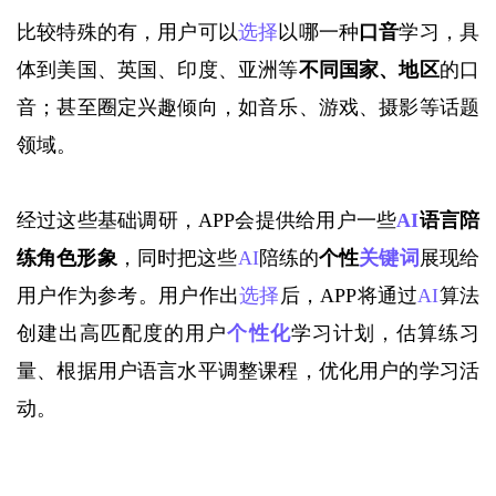
比较特殊的有，用户可以
选择
以哪一种
口音
学习，具
体到美国、英国、印度、亚洲等
不同国家、地区
的口
音；甚至圈定兴趣倾向，如音乐、游戏、摄影等话题
领域。
经过这些基础调研，
APP会提供给用户一些
AI
语言陪
练角色形象
，同时把这些
AI
陪练的
个性
关键词
展现给
用户作为参考。用户作出
选择
后，
APP将通过
AI
算法
创建出高匹配度的用户
个性化
学习计划，估算练习
量、根据用户语言水平调整课程，优化用户的学习活
动。