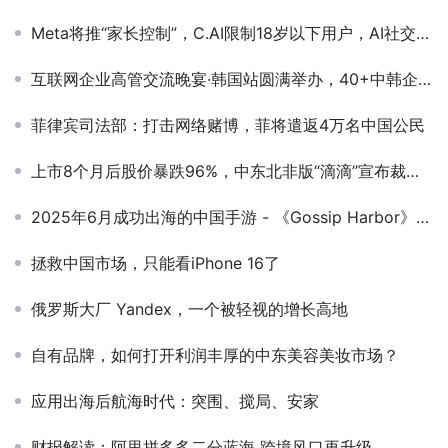
Meta将推“家长控制”，C.AI限制18岁以下用户，AI社交集体收紧青少年访问？
互联网企业高管交流晚宴·韩国站圆满举办，40+中韩企业齐聚釜山，共话合作与发展
菲律宾司法部：打击网络赌博，菲将遣返4万名中国公民
上市8个月后股价暴跌96%，中东北非版“滴滴”宣布裁员50%
2025年6月成功出海的中国手游 - 《Gossip Harbor》稳居收入榜亚军，《Kingshot》强势跃居收入榜第3名
拯救中国市场，只能看iPhone 16了
俄罗斯大厂 Yandex，一个被轻视的增长高地
自有品牌，如何打开利润丰厚的中东美容美妆市场？
应用出海后航海时代：突围、搅局、安家
财报解读：阿里拼多多二分蓝海 跨境风口再升级