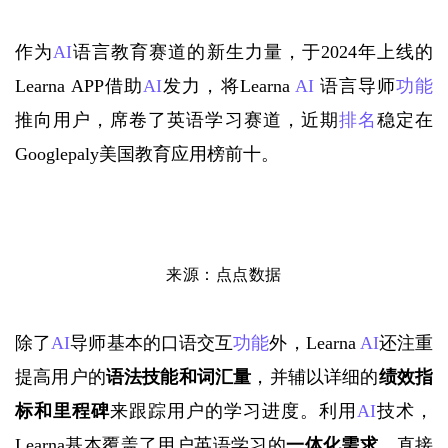
作为
AI
语言教育赛道的新生力量，于2024年上线的
Learna
APP借助
AI
发力，将Learna 
AI
 语言导师
功能
推向用户，席卷了英语学习赛道，近期
排名
稳定在
Googlepaly美国教育应用榜前十。
来源：点点数据
除了
AI
导师基本的口语交互
功能
外，Learna 
AI
还注重
提高用户的
语法技能和词汇量
，并辅以详细的
绩效指
标和里程碑
来跟踪用户的学习进度。利用
AI
技术，
Learna基本覆盖了用户英语学习的
一体化需求
，直接