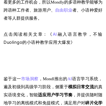
着更多的工作机会，所以
Mondly的多语种教学能够为
跨语种工作者、旅游用户、
自由职业
者、小语种爱好
者等人群提供服务。
AI
融入语言教学，不输
点击阅读相关文章：《
Duolingo的小语种教学应用大爆发
》
鉴于这一
市场洞察
，
Mondl推出的
AI
语言学习系统，
遍及初级到高级学习阶段，侧重于
模拟日常交流
的真
实语境变化，智能
适应用户学习节奏
，并提供随时随
地学习的离线模式和免提模式
，满足用户对
碎片化学