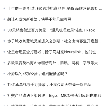
十年磨一剑 打造顶级跨境电商品牌 星商 品牌营销总监 Lucas确认出席2021PAGC产品与增长大会
想让AI成为新引擎，快手不能只靠可灵
30天销售额近百万美元！"通风梳理发刷"走红TikTok
赤子城收购蓝城兄弟进入交割期：社交出海赛道开启新故事
让患者用意念打游戏，除了马斯克Neuralink，他们也能做到
多款教育类出海App霸榜海外，腾讯、网易、字节等大厂皆已入局
小游戏的成功经验，短剧能借鉴吗？
TikTok单视频千万播放，小卖仅两天带爆一款产品！
社交产品遭遇下架风波：Bigo、MICO等头部应用也难逃