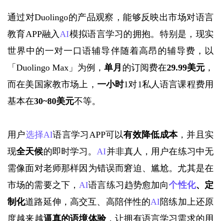
通过对
Duolingo的产品观察，能够反映出市场对语言
教育APP融入
AI
模拟语言学习的拥抱。特别是，现实
世界中的一对一口语辅导伴随着高昂的辅导费，以
「
Duolingo Max」
为例，
单月
的订阅费在
29.99美元
，
而在美国家教市场上，
一小时
1对1私人语言课程费用
基本在
30~80美元
不等。
用户
选择
AI
语言学习APP可以
有效降低成本
，并且实
现
全天候
的即时学习。
AI
并非真人，用户在练习中无
需像面对老师那样因为错误而窘迫、尴尬。尤其是在
市场的需要之下，
AI
语言练习趋势愈加向
个性化
、定
制化
道路延伸，高交互、高陪伴性的
AI
陪练加上还原
度越来越
逼真的语境体验
，让拥有语言学习需求的用