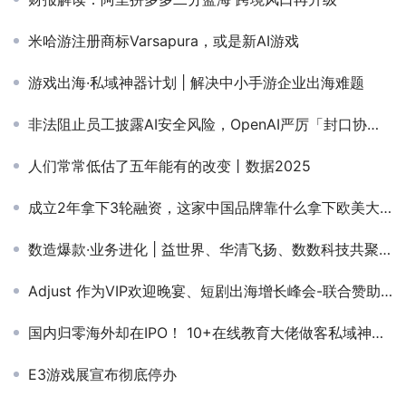
米哈游注册商标Varsapura，或是新AI游戏
游戏出海·私域神器计划 | 解决中小手游企业出海难题
非法阻止员工披露AI安全风险，OpenAI严厉「封口协议」再遭举报
人们常常低估了五年能有的改变丨数据2025
成立2年拿下3轮融资，这家中国品牌靠什么拿下欧美大码女装市场？
数造爆款·业务进化 | 益世界、华清飞扬、数数科技共聚 分享游戏长线运营的诀窍
Adjust 作为VIP欢迎晚宴、短剧出海增长峰会-联合赞助出席PAGC 2025丨第五届全球产品与增长展会
国内归零海外却在IPO！ 10+在线教育大佬做客私域神器分享出海机遇
E3游戏展宣布彻底停办