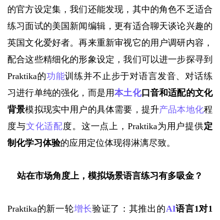
的官方设定集，我们还能发现，其中的角色不乏适合
练习面试的美国新闻编辑，更有适合聊天谈论兴趣的
英国文化爱好者。再来重新审视它的用户调研内容，
配合这些精细化的形象设定，我们可以进一步探寻到
Praktika的
功能
训练并不止步于对语言发音、对话练
习进行单纯的强化，而是用
本土化
口音和适配的文化
背景
模拟现实中用户的具体需要，提升
产品本地化
程
度与
文化适配
度。这一点上，
Praktika为用户提供
定
制化学习体验
的应用定位体现得淋漓尽致。
站在市场角度上，
模拟场景语言练习有多吸金？
Praktika的新一轮
增长
验证了：其推出的
AI
语言1对1