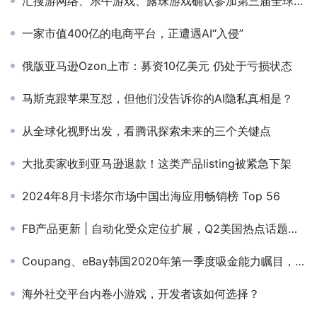
汇搜游网络、乐牛游戏、露珠游戏确认参加第三届全球产品与增长大会-游戏研发发行对接会
一家市值400亿的电商平台，正遭遇AI“入侵”
俄版亚马逊Ozon上市：募资10亿美元 仍处于亏损状态
马斯克跟苹果互怼，但他们没告诉你的AI隐私真相是？
从全球化视野出发，看腾讯探索未来的三个关键点
大批卖家收到亚马逊退款！这类产品listing被紧急下架
2024年8月卡塔尔市场中国出海应用畅销榜 Top 56
FB产品更新 | 自动化受众定位扩展，Q2美国热点话题，APP审核重点更新
Coupang、eBay韩国2020年第一季度吸金能力瞩目，突破数十亿美元大关
海外社交平台内卷小游戏，开发者该如何选择？