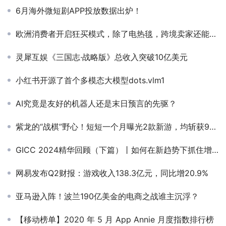
6月海外微短剧APP投放数据出炉！
欧洲消费者开启狂买模式，除了电热毯，跨境卖家还能卖什么？
灵犀互娱《三国志·战略版》总收入突破10亿美元
小红书开源了首个多模态大模型dots.vlm1
AI究竟是友好的机器人还是末日预言的先驱？
紫龙的“战棋”野心！短短一个月曝光2款新游，均斩获9分以上
GICC 2024精华回顾（下篇）丨如何在新趋势下抓住增长机遇？听听这些头部出海玩家怎么说
网易发布Q2财报：游戏收入138.3亿元，同比增20.9%
亚马逊入阵！波兰190亿美金的电商之战谁主沉浮？
【移动榜单】2020 年 5 月 App Annie 月度指数排行榜