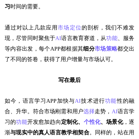
习
时间的需要。
通过对以上几款应用
市场定位
的剖析，我们不难发
现，尽管同时聚焦于
AI
语言教育赛道，从
功能
、服务
等内容出发，每个APP都根据其
细分
市场策略
都交出
了不同的答卷，获得了用户增量与市场认可。
写在最后
如今，语言学习
APP加快与
AI
技术进行
功能
性的融
合、升华。符合市场刚需和用户
选择
走势，
AI
语言学
习的
功能
开发愈加趋向
定制化、
个性化
、场景化
，逐
渐
与现实中的真人语言教学相契合
。同样的，站在用