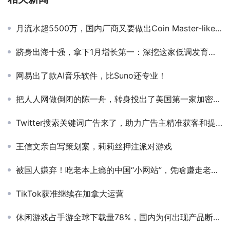
月流水超5500万，国内厂商又要做出Coin Master-like爆款了
跻身出海十强，拿下1月增长第一：深挖这家低调发育的上海公司
网易出了款AI音乐软件，比Suno还专业！
把人人网做倒闭的陈一舟，转身投出了美国第一家加密银行
Twitter搜索关键词广告来了，助力广告主精准获客和提升ROI的利器！
王信文亲自写策划案，莉莉丝押注派对游戏
被国人嫌弃！吃老本上瘾的中国“小网站”，凭啥赚走老外36亿？
TikTok获准继续在加拿大运营
休闲游戏占手游全球下载量78%，国内为何出现产品断层？