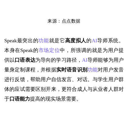
来源：点点数据
Speak最突出的
功能
就是它
高度拟人
的
AI
导师系统。
本身在Speak的
市场定位
中，所强调的就是为用户提
供
以
口语表达
为导向
的学习路径，
AI
导师能够为用户
量身定制课程，并根据
实时语音识别
功能
对用户发音
进行反馈，帮助用户自信发言、对话。与学生用户群
体的应试需要区别开来，更符合成人与从业者人群对
于
口语能力
提高的现实场景需要。