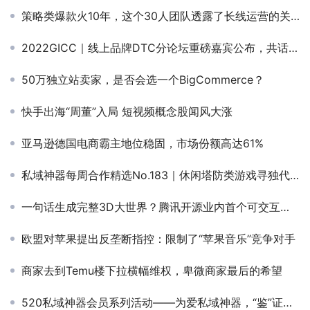
策略类爆款火10年，这个30人团队透露了长线运营的关键
2022GICC｜线上品牌DTC分论坛重磅嘉宾公布，共话品牌出海新机遇新打法
50万独立站卖家，是否会选一个BigCommerce？
快手出海“周董”入局 短视频概念股闻风大涨
亚马逊德国电商霸主地位稳固，市场份额高达61%
私域神器每周合作精选No.183｜休闲塔防类游戏寻独代；西语地区短剧分发合作；寻海外支付通道；急需寻50家代投团
一句话生成完整3D大世界？腾讯开源业内首个可交互生成大模型
欧盟对苹果提出反垄断指控：限制了“苹果音乐”竞争对手
商家去到Temu楼下拉横幅维权，卑微商家最后的希望
520私域神器会员系列活动——为爱私域神器，“鉴”证心声