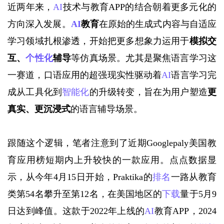
近两年来，
AI
技术与教育APP的结合朝着更多元化的
方向深入发展。
AI
教育
在原始的生成式内容与自适应
学习领域扎根渗透，开始把更多想象力运用于
模拟交
互、
个性化
辅导
等仿真场景。尤其是聚焦语言学习这
一赛道，口语应用的超强现实性驱动着
AI
语言学习完
成从工具化到
智能化
的升级转变，旨在为用户塑造
更
真实、更沉浸式
的语言辅导场景。
跟随这个逻辑，笔者注意到了近期
Googlepaly美国教
育应用榜短期内上升较快的一款应用。点点数据显
示，从今年4月15日开始，Praktika的
排名
一路从教育
类第54名攀升至第12名，在美国地区的
下载
量于5月9
日达到峰值。这款于2022年上线的
AI
教育APP，2024