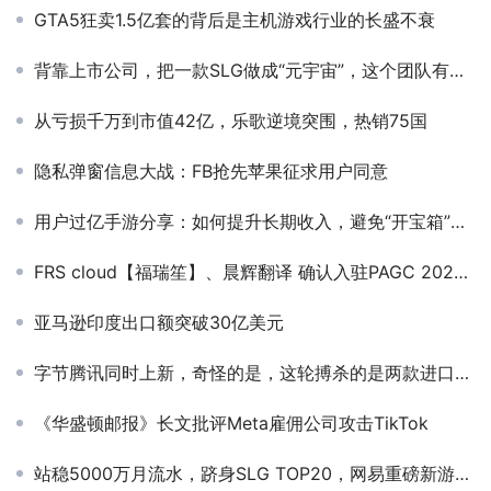
GTA5狂卖1.5亿套的背后是主机游戏行业的长盛不衰
背靠上市公司，把一款SLG做成“元宇宙”，这个团队有多敢？
从亏损千万到市值42亿，乐歌逆境突围，热销75国
隐私弹窗信息大战：FB抢先苹果征求用户同意
用户过亿手游分享：如何提升长期收入，避免“开宝箱”负面影响？
FRS cloud【福瑞笙】、晨辉翻译 确认入驻PAGC 2025丨第五届全球产品与增长展会！
亚马逊印度出口额突破30亿美元
字节腾讯同时上新，奇怪的是，这轮搏杀的是两款进口游戏
《华盛顿邮报》长文批评Meta雇佣公司攻击TikTok
站稳5000万月流水，跻身SLG TOP20，网易重磅新游下月决战全球！