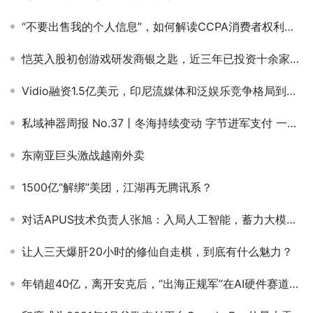
“不要出售我的个人信息”，如何解读CCPA消费者权利？ | 风控Law School
恺英入股初创游戏研发商银之匙，近三年已投资十余家游戏公司
Vidio融资1.5亿美元，印尼流媒体和泛娱乐竞争格局到底如何
私域神器周报 No.37丨冬海持续变动 字节进军支付 一起来看更多出海大事件
东南亚巨头激战越南外卖
1500亿“解绑”美团，江湖再无腾讯系？
对话APUS技术负责人张旭：入局人工智能，蓄力大模型，精耕小模型
让人三天爆肝20小时的修仙自走棋，到底有什么魅力？
年销超40亿，离开安克后，“出海正规军”在AI硬件赛道杀疯了！