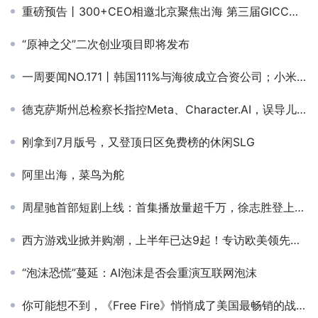
重磅预告丨300+CEO相邀北京聚焦出海 第三届GICC全球互联网产业CEO大会12月开幕
“原神之父”二次创业项目即将发布
一周要闻NO.171丨韩国111%与海彼成立合资公司；小米杀入短剧赛道；滴滴外卖99Food进军里约；OpenAI或解禁成人内容
德克萨斯州总检察长指控Meta、Character.AI，误导儿童心理健康
刚拿到7月版号，又登顶日区免费榜的休闲SLG
阿里出海，菜鸟为舵
周星驰首部短剧上线：首集播放量超千万，徐志胜登上热搜
西方游戏业掀并购潮，上半年已达9起！专访欧美领先游戏精品投行，解析资本动向
“泡沫恐慌”蔓延：AI泡沫是否会重演互联网泡沫
你可能想不到，《Free Fire》悄悄成了美国最畅销的战术竞技手游