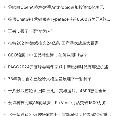
谷歌向OpenAI竞争对手Anthropic追加投资10亿美元
提供ChatGPT营销服务Typeface获得6500万美元A轮融资，微软和谷歌联合参投
王兴，投了一群“华为人”
推特2021年游戏推文24亿条 国产游戏成最大赢家
CEO锦囊｜中国品牌出海，如何从0到1做？
PAGC2024开幕峰会精华回顾丨新出海时代有哪些机遇和技巧？点击就看出海头号玩家精彩干货分享！
73年前，香农已经给大模型发展埋下一颗种子
十八般武艺轮番上阵 三七、英雄游戏、4399想让全球老铁爱上开宝箱
爱诗科技完成A5轮融资，PixVerse月活突破1500万并将在国内上线
《一念逍遥》稳居畅销前十，雷霆翟健：如果你特别重视数据，反而做不出有意思的游戏