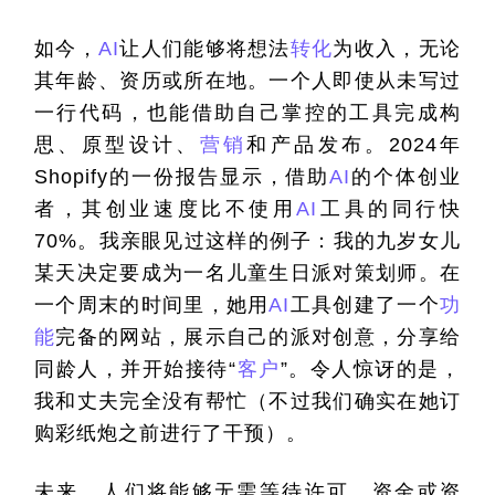
如今，
AI
让人们能够将想法
转化
为收入，无论
其年龄、资历或所在地。一个人即使从未写过
一行代码，也能借助自己掌控的工具完成构
思、原型设计、
营销
和产品发布。
2024
年
Shopify
的一份报告显示，借助
AI
的个体创业
者，其创业速度比不使用
AI
工具的同行快
70%
。我亲眼见过这样的例子：我的九岁女儿
某天决定要成为一名儿童生日派对策划师。在
一个周末的时间里，她用
AI
工具创建了一个
功
能
完备的网站，展示自己的派对创意，分享给
同龄人，并开始接待
“
客户
”
。令人惊讶的是，
我和丈夫完全没有帮忙（不过我们确实在她订
购彩纸炮之前进行了干预）。
未来，人们将能够无需等待许可、资金或资