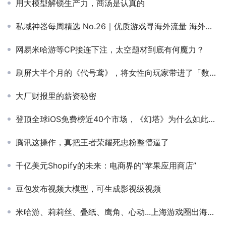
用大模型解锁生产力，商汤是认真的
私域神器每周精选 No.26｜优质游戏寻海外流量 海外公司岗位招聘
网易米哈游等CP接连下注，太空题材到底有何魔力？
刷屏大半个月的《代号鸢》，将女性向玩家带进了「数值深坑」
大厂财报里的薪资秘密
登顶全球iOS免费榜近40个市场，《幻塔》为什么如此受全球用户欢迎？
腾讯这操作，真把王者荣耀死忠粉整懵逼了
千亿美元Shopify的未来：电商界的“苹果应用商店”
豆包发布视频大模型，可生成影视级视频
米哈游、莉莉丝、叠纸、鹰角、心动...上海游戏圈出海大盘点！