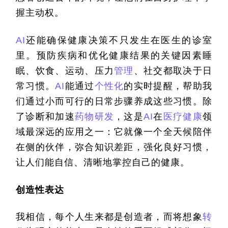
握主动权。
AI
还能确保健康决策不只发生在医生的诊室
里。预防疾病和优化健康结果的关键因素睡
眠、饮食、运动、压力
管理
、社交都取决于日
常习惯。
AI
能通过
个性化
的实时提醒，帮助我
们通过小而可行的日常步骤养成这些习惯。除
了诊断和加速
药物研发
，这是
AI
在
医疗健康
领
域最深远的应用之一：它就像一个全天候陪伴
在侧的伙伴，弥合知识差距，强化良好习惯，
让人们能自信、清晰地掌控自己的健康。
创造性表达
我相信，每个人生来都是创造者，而将想象
转