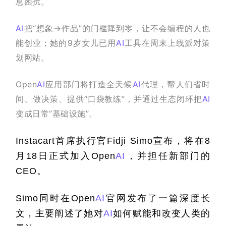
息困扰。
AI
把“想象→作品”的门槛降到零，让不会编程的人也
能创业；她的9岁女儿已用
AI
工具在周末上线派对策
划网站。
Open
AI
应用部门将打造全天候
AI
代理，帮人们省时
间、做决策、提供“口袋教练”，并通过生态闭环把
AI
变成日常“基础设施”。
Instacart
首席执行官
Fidji 
Simo
宣布，将在
8
月
18
日正式加入
Open
AI
，并担任新部门的
CEO
。
Simo
同时在
Open
AI
官网发布了一篇深度长
文，主要阐述了她对
AI
如何赋能和改变人类的