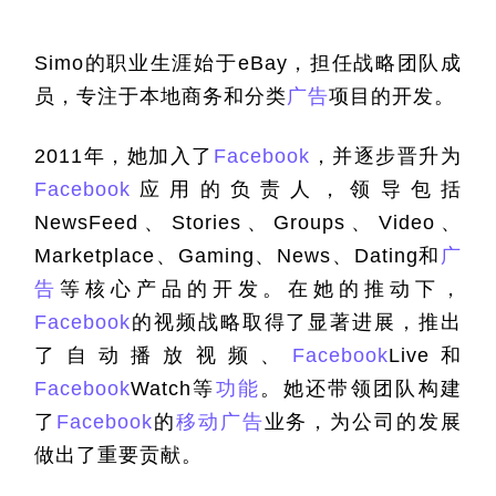
Simo
的职业生涯始于
eBay
，担任战略团队成
员，专注于本地商务和分类
广告
项目的开发。
2011
年，她加入了
Facebook
，并逐步晋升为
Facebook
应用的负责人，领导包括
NewsFeed
、
Stories
、
Groups
、
Video
、
Marketplace
、
Gaming
、
News
、
Dating
和
广
告
等核心产品的开发。在她的推动下，
Facebook
的视频战略取得了显著进展，推出
了自动播放视频、
Facebook
Live
和
Facebook
Watch
等
功能
。她还带领团队构建
了
Facebook
的
移动广告
业务，为公司的发展
做出了重要贡献。