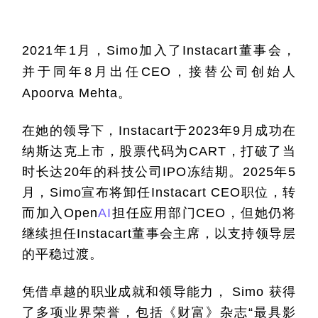
2021
年
1
月，
Simo
加入了
Instacart
董事会，
并于同年
8
月出任
CEO
，接替公司创始人
Apoorva Mehta
。
在她的领导下，
Instacart
于
2023
年
9
月成功在
纳斯达克上市，股票代码为
CART
，打破了当
时长达
20
年的科技公司
IPO
冻结期。
2025
年
5
月，
Simo
宣布将卸任
Instacart CEO
职位，转
而加入
Open
AI
担任应用部门
CEO
，但她仍将
继续担任
Instacart
董事会主席，以支持领导层
的平稳过渡。
凭借卓越的职业成就和领导能力，
 Simo 
获得
了多项业界荣誉，包括《财富》杂志
“
最具影