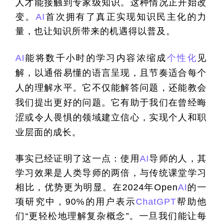
人才能接触到专家级知识。这种情况正开始改
变。
AI
首次拥有了真正实现知识民主化的力
量，也让知识所带来的机遇得以普及。
AI
能将数千小时的学习内容浓缩成
个性化
见
解，以通俗易懂的语言呈现，且节奏适合每个
人的理解水平。它不仅能解答问题，还能教会
我们提出更好的问题。它有助于我们在曾经晦
涩或令人畏惧的领域建立信心，实现个人和职
业层面的成长。
事实已经证明了这一点：使用
AI
导师的人，其
学习效果是人类导师的两倍，与传统课堂学习
相比，优势更为明显。在
2024
年
Open
AI
的一
项研究中，
90%
的用户表示
ChatGPT
帮助他
们
“
更轻松地理解复杂概念
”
。一旦我们能让每