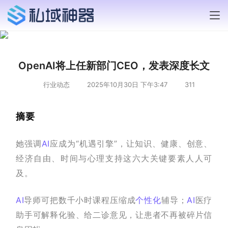
OpenAI将上任新部门CEO，发表深度长文
行业动态
2025年10月30日 下午3:47
311
摘要
她强调
AI
应成为“机遇引擎”，让知识、健康、创意、
经济自由、时间与心理支持这六大关键要素人人可
及。
AI
导师可把数千小时课程压缩成
个性化
辅导；
AI
医疗
助手可解释化验、给二诊意见，让患者不再被碎片信