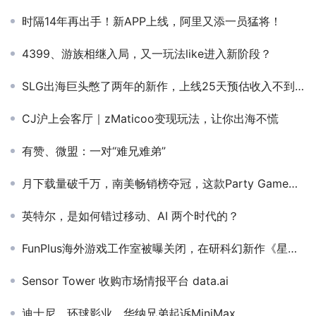
时隔14年再出手！新APP上线，阿里又添一员猛将！
4399、游族相继入局，又一玩法like进入新阶段？
SLG出海巨头憋了两年的新作，上线25天预估收入不到百万
CJ沪上会客厅｜zMaticoo变现玩法，让你出海不慌
有赞、微盟：一对“难兄难弟”
月下载量破千万，南美畅销榜夺冠，这款Party Game手游海外火了？
英特尔，是如何错过移动、AI 两个时代的？
FunPlus海外游戏工作室被曝关闭，在研科幻新作《星脉》已取消
Sensor Tower 收购市场情报平台 data.ai
迪士尼、环球影业、华纳兄弟起诉MiniMax