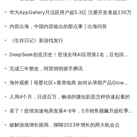
华为AppGallery月活跃用户超5.3亿 注册开发者超230万
内容出海，中国内容输出的那点事 | 出海问答
《生存日记》新游找发行
DeepSeek创造历史！登顶全球AI应用第2名，豆包排名第10
完成三年整改，阿里悄悄握手腾讯
海外观察 | 母婴社区+垂类电商 如何从孕期产品Glow上“抄作业”
入局4个月，日进百万，畅读的微短剧是怎样快速起量的
喜了！疫情加速电商发展4-6年，5月销售额飙升超旺季水平！ 原创 何颖 小柠檬 亿恩 昨天
破解游戏增长困局，聊聊2023年增长的两大机会点