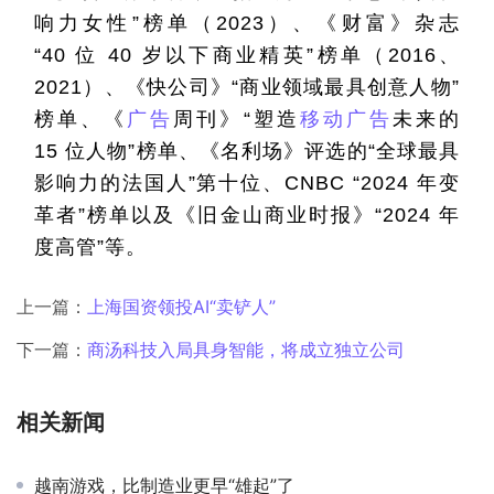
响力女性
”
榜单（
2023
）、《财富》杂志
“40 
位
 40 
岁以下商业精英
”
榜单（
2016
、
2021
）、《快公司》
“
商业领域最具创意人物
”
榜单、《
广告
周刊》
“
塑造
移动广告
未来的
15 
位人物
”
榜单、《名利场》评选的
“
全球最具
影响力的法国人
”
第十位、
CNBC “2024 
年变
革者
”
榜单以及《旧金山商业时报》
“2024 
年
度高管
”
等。
上一篇：
上海国资领投AI“卖铲人”
下一篇：
商汤科技入局具身智能，将成立独立公司
相关新闻
越南游戏，比制造业更早“雄起”了