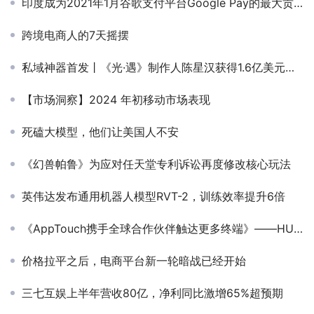
印度成为2021年1月谷歌支付平台Google Pay的最大贡献市场
跨境电商人的7天摇摆
私域神器首发丨《光·遇》制作人陈星汉获得1.6亿美元投资，红衫资本领投
【市场洞察】2024 年初移动市场表现
死磕大模型，他们让美国人不安
《幻兽帕鲁》为应对任天堂专利诉讼再度修改核心玩法
英伟达发布通用机器人模型RVT-2，训练效率提升6倍
《AppTouch携手全球合作伙伴触达更多终端》——HUAWEI AppTouch 业务部中东非高级运营经理 Frank
价格拉平之后，电商平台新一轮暗战已经开始
三七互娱上半年营收80亿，净利同比激增65%超预期