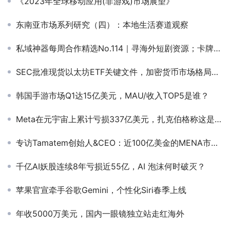
《2023年全球移动应用(非游戏)市场展望》
东南亚市场系列研究（四）：本地生活赛道观察
私域神器每周合作精选No.114｜寻海外短剧资源；卡牌、IAA、小游戏寻海外发行；韩国游戏发行商寻手游产品
SEC批准现货以太坊ETF关键文件，加密货币市场格局将如何变化？
韩国手游市场Q1达15亿美元，MAU/收入TOP5是谁？
Meta在元宇宙上累计亏损337亿美元，扎克伯格称这是一个长期赌注
专访Tamatem创始人&CEO：近100亿美金的MENA市场吸引力“致命”，但开发者表示想走进去并不容易
千亿AI妖股连续8年亏损近55亿，AI 泡沫何时破灭？
苹果官宣牵手谷歌Gemini，个性化Siri春季上线
年收5000万美元，国内一眼镜独立站走红海外