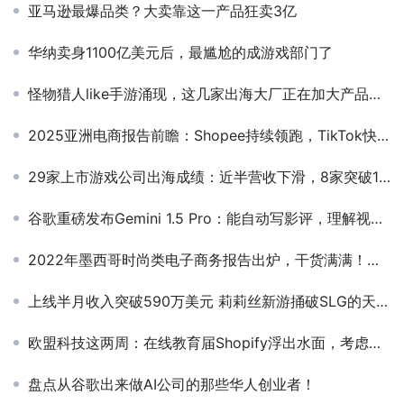
亚马逊最爆品类？大卖靠这一产品狂卖3亿
华纳卖身1100亿美元后，最尴尬的成游戏部门了
怪物猎人like手游涌现，这几家出海大厂正在加大产品部署
2025亚洲电商报告前瞻：Shopee持续领跑，TikTok快速拓展
29家上市游戏公司出海成绩：近半营收下滑，8家突破10亿元
谷歌重磅发布Gemini 1.5 Pro：能自动写影评，理解视频！
2022年墨西哥时尚类电子商务报告出炉，干货满满！拉美电商必看
上线半月收入突破590万美元 莉莉丝新游捅破SLG的天花板
欧盟科技这两周：在线教育届Shopify浮出水面，考虑知识出海吗？瑞典游戏平台Hiber完成A轮； 欧盟官方最新各国平均下载网速
盘点从谷歌出来做AI公司的那些华人创业者！