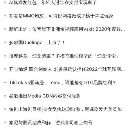
AI飙戏发红包，年轻人过年在支付宝玩疯了
初看是MMO炮灰，可诗悦网络做成了榜十常驻玩家
新鲜出炉：传音旗下非洲短视频应用Vskit 2020年度数据报告
多邻国Duolingo，上市了！
推理越多，幻觉越重？多模态推理模型的「幻觉悖论」
开心灿烂 联合创始人 刘善泉确认担任2022全球互联网产业CEO大会主峰会圆桌嘉宾
TikTok vs亚马逊、Temu，谁能抢夺DTC品牌红利？
谷歌推出Media CDN内容交付服务
短剧出海剧目榜|丧女复仇短剧出海，翻译剧发力美英加
索尼与腾讯达成和解，游戏官司画上句号