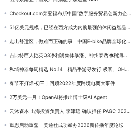
Checkout.com荣登福布斯中国“数字服务贸易创新力企业25强”榜单
51亿美元规模，已经在西方成为内购最强的休闲益智品类还将如何发展？
走出舒适区，做难而正确的事：中国E-bike品牌全球化如何破局？
吉比特巨人恺英Q3净利润集体暴涨、神州泰岳净利润同比腰斩：成也新品，“败”也新品？
私域神器每周精选 No.14｜精品手游寻发行 极客、OHLA等寻联运/资源渠道
春节不打烊·初三丨回顾2022年度跨境电商大事件
2万美元一月！OpenAI将推出博士级AI Agent
云沐资本 出海投资负责人 李津瑶 确认担任 PAGC 2025丨第五届全球产品与增长展会 DTC品牌出海增长峰会演讲嘉宾
重思启动重塑，美通社成功举办2026新传播年度论坛