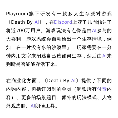
Playroom旗下研发有一款多人生存派对游戏
《Death By 
AI
》，在
Discord
上花了几周触达了
将近700万用户。游戏玩法有点像是由
AI
参与的
大喜利。游戏系统会自动给出一个生存情境，例
如「在一片没有水的沙漠里」，玩家需要在一分
钟内用文字来阐述自己该如何生存，然后由
AI
来
判断是否能够存活下来。
在商业化方面，《Death By 
AI
》提供了不同的
内购内容，包括订阅制的会员
（解锁所有
付费
内
容）
、更多的场景题目、额外的玩法模式、人物
外观皮肤、
AI
朗读工具。