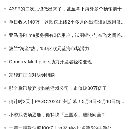
4399的二次元也做出来了，甚至拿下海外多个畅销前十
单日收入140万，这款仅上线2个多月的出海短剧应用做对了什么？
亚马逊Prime服务拥有2亿用户，试图缩小与奈飞之间差距
波兰“淘金”热，150亿欧元蓝海市场潜力
Country Multipliers助力开发者轻松变现
宗馥莉正面对决钟睒睒
那个腾讯放弃收购的游戏公司，市值破30万亿了
倒计时3天丨PAGC2024广州启幕！5月9日-5月10日精彩来袭 欢乐相聚！
小游戏战场逐鹿，微抖快「三国杀」谁能问鼎？
一年一爆款估值100亿！这家国内排名第5的手游公