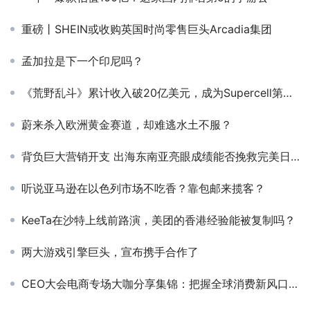
重磅丨SHEIN或收购英国时尚零售巨头Arcadia集团
孟加拉是下一个印尼吗？
《荒野乱斗》累计收入破20亿美元，成为Supercell第四款达到这一成就的产品
蔚来杀入欧洲黄金赛道，却难逃水土不服？
背负巨大营销开支 出海东南亚亮眼成绩能否挽救完美日记困局？
听说亚马逊在以色列市场不吃香？靠包邮来揽客？
KeeTa在沙特上线前路演，美团的香港经验能被复制吗？
两大游戏引擎巨头，宣布携手合作了
CEO大会电商专场大咖分享集锦：把握全球消费新风口 如何玩转海外电商赛道