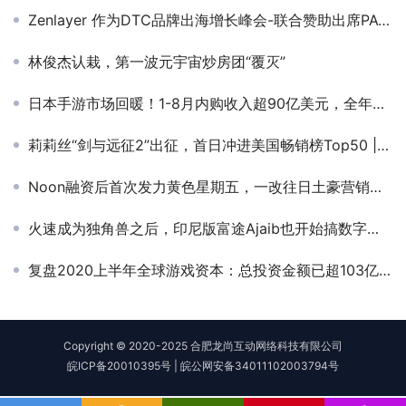
Zenlayer 作为DTC品牌出海增长峰会-联合赞助出席PAGC 2025丨第五届全球产品与增长展会
林俊杰认栽，第一波元宇宙炒房团“覆灭”
日本手游市场回暖！1-8月内购收入超90亿美元，全年有望冲击140亿美元
莉莉丝“剑与远征2”出征，首日冲进美国畅销榜Top50 | 欧美出海秀
Noon融资后首次发力黄色星期五，一改往日土豪营销气息
火速成为独角兽之后，印尼版富途Ajaib也开始搞数字银行
复盘2020上半年全球游戏资本：总投资金额已超103亿美元
Copyright © 2020-2025 合肥龙尚互动网络科技有限公司
皖ICP备20010395号
|
皖公网安备34011102003794号