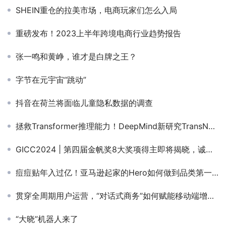
SHEIN重仓的拉美市场，电商玩家们怎么入局
重磅发布！2023上半年跨境电商行业趋势报告
张一鸣和黄峥，谁才是白牌之王？
字节在元宇宙“跳动”
抖音在荷兰将面临儿童隐私数据的调查
拯救Transformer推理能力！DeepMind新研究TransNAR：给模型嵌入「算法推理大脑」
GICC2024 | 第四届金帆奖8大奖项得主即将揭晓，诚邀见证百大出海先锋力量！
痘痘贴年入过亿！亚马逊起家的Hero如何做到品类第一？
贯穿全周期用户运营，“对话式商务”如何赋能移动端增长？
“大晓”机器人来了