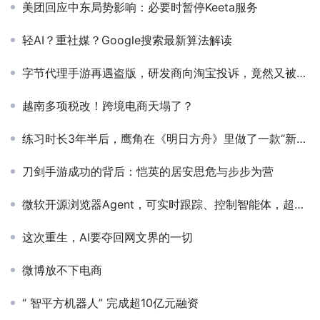
美团回应中东局势影响：必要时暂停Keeta服务
轻AI？重社媒？Google搜索最新算法解读
字节代理手游再遇盗版，研发商向淘宝投诉，竟然又被拒了？
越南多项税改！跨境电商天塌了？
练习时长3年半后，鹰角在《明日方舟》里做了一款“新游戏”
刀剑手游成功的背后：恺英的居安思危与步步为营
微软开源浏览器Agent，可实时跟踪、控制智能体，超4000颗星
​这次重生，AI要夺回网文界的一切
微博放不下电商
“ 智平方机器人” 完成超10亿元融资