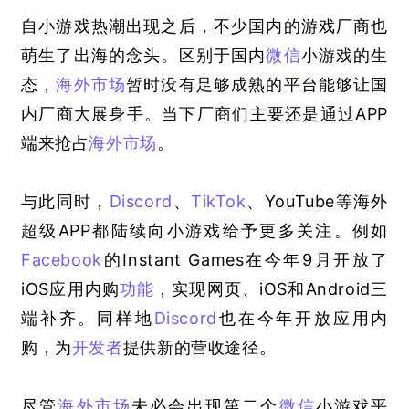
自小游戏热潮出现之后，不少国内的游戏厂商也
萌生了出海的念头。区别于国内
微信
小游戏的生
态，
海外市场
暂时没有足够成熟的平台能够让国
内厂商大展身手。当下厂商们主要还是通过APP
端来抢占
海外市场
。
与此同时，
Discord
、
TikTok
、YouTube等海外
超级APP都陆续向小游戏给予更多关注。例如
Facebook
的Instant Games在今年9月开放了
iOS应用内购
功能
，实现网页、iOS和Android三
端补齐。同样地
Discord
也在今年开放应用内
购，为
开发者
提供新的营收途径。
尽管
海外市场
未必会出现第二个
微信
小游戏平