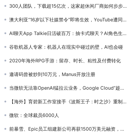
300人团队，下载超15亿次，这家超休闲厂商如何步步为赢？
澳大利亚“16岁以下社媒禁令”即将生效，YouTube遭同行“背刺”进入名单，社媒巨头们如何应对合规大考？
AI聊天App Talkie日活破百万：抽卡式聊天？AI角色生成器？以及它是如何聚集英美众多二次元创作者的
谷歌机器人专家：机器人在现实中碰过的壁，AI也会碰
2020年海外RPG手游：留存、时长、粘性及付费转化
邀请码曾被炒到10万元，Manus开放注册
当微软无法靠OpenAI猛拉云业务，Google Cloud“趁虚而入”了
【海外】育碧新工作室接手《波斯王子 : 时之沙》重制版的开发
微软：全球裁员6000人
前暴雪、Epic员工组建新公司再获1500万美元融资，网易跟投