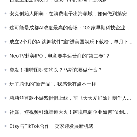
安克创始人阳萌：在消费电子出海领域，如何做到第安克创始人阳萌：在消费电子出海领域，如何做到第一？一？
这可能是成都AI浓度最高的会场：102家早期科技企业、200+投资人…2024 DEMO CHINA全日程发布！
成立2个月的AI跳舞软件“癫”进美国娱乐下载榜，单月下载量破15万
NeoTV赴美IPO，电竞赛事运营商的“第二春”？
突发！推特图标变狗头？马斯克要做什么？
玩了腾讯的“新产品”，我感觉有点不一样
莉莉丝首款小游戏悄悄上线，前《天天爱消除》制作人带队
社媒、短视频引流渠道大火！跨境电商企业如何“仗剑走天涯”？
Etsy与TikTok合作，卖家迎发展新机遇！