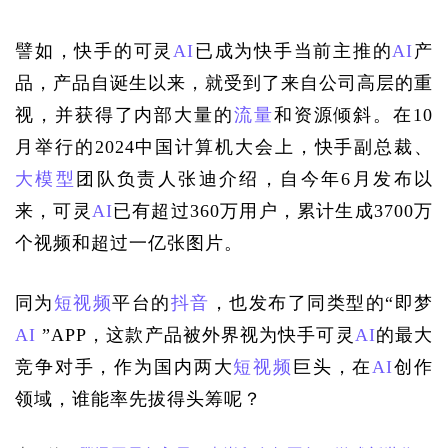
譬如，快手的可灵
AI
已成为快手当前主推的
AI
产
品，产品自诞生以来，就受到了来自公司高层的重
视，并获得了内部大量的
流量
和资源倾斜。在10
月举行的2024中国计算机大会上，快手副总裁、
大模型
团队负责人张迪介绍，自今年6月发布以
来，可灵
AI
已有超过360万用户，累计生成3700万
个视频和超过一亿张图片。
同为
短视频
平台的
抖音
，也发布了同类型的“即梦
AI
 ”APP，这款产品被外界视为快手可灵
AI
的最大
竞争对手，作为国内两大
短视频
巨头，在
AI
创作
领域，谁能率先拔得头筹呢？