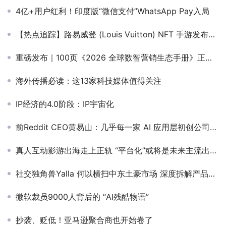
4亿+用户红利！印度版“微信支付”WhatsApp Pay入局
【热点追踪】路易威登 (Louis Vuitton) NFT 手游发布首周达到 50 万次下载量
重磅发布｜100页《2026 全球数智营销生态手册》正式上线！解码从 “买流量” 到 “建能力” 的跃迁密码
海外传播必读：这13家科技媒体值得关注
IP经济的4.0阶段：IP宇宙化
前Reddit CEO黄易山：几乎每一家 AI 应用层初创公司，都很可能被基础模型提供商的快速扩张所碾压
真人互动影游出海走上正轨 “平台化”或将是未来主流出路？
社交独角兽Yalla 何以横扫中东土豪市场 深度拆解产品及运营
微软裁员9000人背后的 “AI残酷物语”
抄袭、贬低！亚马逊聚合商也开始卷了