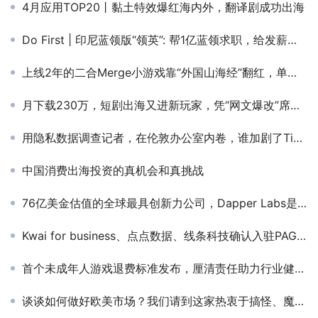
4月应用TOP20丨黏土特效爆红海内外，翻译剧成功出海
Do First | 印尼蓝领版“领英”: 帮1亿蓝领求职，给发薪日贷款
上线2年的二合Merge小游戏靠“外国山海经”翻红，单月内购收入狂飙1万美元丨5月榜单解读
月下载230万，短剧出海又进新玩家，凭“网文爆改”席卷新兴市场
用隐私数据调查记者，在伦敦办公室内卷，谁加剧了TikTok的信任危机？
中国消费出海投资的真机会和真挑战
76亿美金估值的全球最具创新力公司，Dapper Labs是如何做到的？
Kwai for business、点点数据、线条科技确认入驻PAGC 2024 | 第四届全球产品与增长展会！
首个未成年人游戏退费标准发布，厘清责任助力行业健康发展
谈谈如何做好欧美市场？我们请到这家热衷于搞怪、魔性休闲手游发行商JoyPac