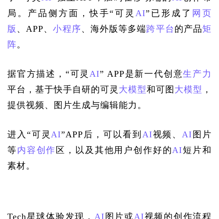
局。产品侧方面，快手“可灵
AI
”已形成了
网页
版
、APP、
小程序
、海外版等多端
跨平台
的产品
矩
阵
。
据官方描述，“可灵
AI
” APP是新一代创意
生产力
平台，基于快手自研的可灵
大模型
和可图
大模型
，
提供视频、图片生成与编辑能力。
进入“可灵
AI
”APP后，可以看到
AI
视频、
AI
图片
等
内容创作
区，以及其他用户创作好的
AI
短片和
素材。
Tech星球体验发现，
AI
图片或
AI
视频的创作流程