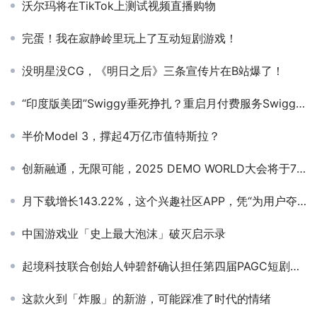
沃尔玛将在TikTok上测试视频直播购物
完蛋！我在寂静岭里玩上了互动短剧游戏！
没明星没CG，《明日之后》三条宣传片在B站爆了！
“印度版美团”Swiggy垂死挣扎？重启月付费服务Swiggy Super
半价Model 3，撑起4万亿市值特斯拉？
创新融通，无限可能，2025 DEMO WORLD大会将于7月3-4日在上海松江举行
月下载增长143.22%，这个兴趣社区APP，凭“为用户夺回数据控制权”撬动欧美市场
中国游戏业「史上最大泡沫」破灭启示录
起境科技联合创始人钟碧舒确认担任第四届PAGC短剧峰会圆桌嘉宾
这款火到「炸服」的新游，可能踩准了时代的情绪