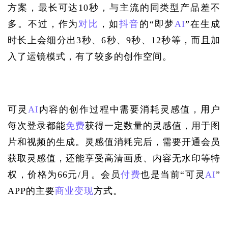
方案，最长可达10秒，与主流的同类型产品差不
多。不过，作为
对比
，如
抖音
的“即梦
AI
”在生成
时长上会细分出3秒、6秒、9秒、12秒等，而且加
入了运镜模式，有了较多的创作空间。
可灵
AI
内容的创作过程中需要消耗灵感值，用户
每次登录都能
免费
获得一定数量的灵感值，用于图
片和视频的生成。灵感值消耗完后，需要开通会员
获取灵感值，还能享受高清画质、内容无水印等特
权，价格为66元/月。会员
付费
也是当前“可灵
AI
”
APP的主要
商业变现
方式。