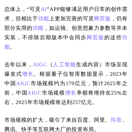
总体上，“可灵
AI
”APP能够满足用户日常的创作需
求，但相比于
功能
上更加完善的可灵
网页版
，仍有
部分实用的
功能
，如运镜、创意想象力参数等并未
实装，不排除后期版本中会同步
网页版
的这些
功
能
。
去年以来，
AIGC
（
人工智能
生成内容）市场呈现
爆发式
增长
。根据量子位智库数据显示，2023年
中国
AIGC
市场规模约为170亿元，预计2025年之
前，中国
AIGC
市场规模
增长
率都将维持在25%左
右，2025年市场规模将达到257亿元。
市场规模的扩大，吸引了来自百度、阿里、
抖音
、
腾讯、快手等互联网大厂的投资布局。