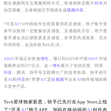
图生视频和文生视频两种方式，前者将静态图片
转化
为
动态视频，后者根据文字描述生成
视频内容
。
“可灵
AI
”APP的创作过程需要消耗灵感值，用户每天登
录可以获得一定数量的灵感值。灵感值耗尽后，用户需
要开通会员以获取更多灵感值，并享受高清画质、无水
印等特权，会员价格为66元/月。
AIGC
市场正在快速
增长
，预计到2025年中国
AIGC
市场
规模将达到257亿元。这一
增长
吸引了包括百度、阿里、
抖音
、腾讯、快手等互联网大厂的投资布局。快手的可
灵
AI
和
抖音
的“即梦
AI
”是
短视频
平台在
AI
创作领域的两
大竞争产品。
Tech星球独家获悉，快手已先行在App Store上线
了“可灵
AI
”独立APP，加码在移动端的
AI
创作布