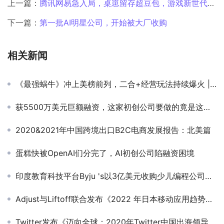
上一篇：
腾讯网易急入局，桌崽留存超豆包，游戏新世代由AI队友开启
下一篇：
第一批AI明星公司，开始被大厂收购
相关新闻
《最强蜗牛》冲上美榜前列，二合+经营玩法持续爆火 | 休闲新游周报
获5500万美元巨额融资，这家初创公司要做的竟是这类手游？
2020&2021年中国跨境出口B2C电商发展报告：北美篇
蛋糕快被OpenAI们分完了，AI初创公司陷融资困境
印度教育科技平台Byju 's以3亿美元收购少儿编程公司WhiteHat Jr
Adjust与Liftoff联合发布《2022 年日本移动应用趋势报告：应用表现重要基准及洞见》
Twitter发布《迈向全球：2020年Twitter中国出海领导品牌报告》