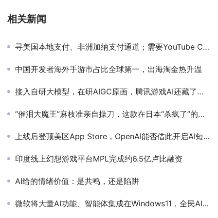
相关新闻
寻美国本地支付、非洲加纳支付通道；需要YouTube CMS；国内游戏发行团队寻求投资｜私域神器每周合作精选No.197
中国开发者海外手游市占比全球第一，出海淘金热升温
接入自研大模型，在研AIGC原画，腾讯游戏AI还藏了好些大招
“催泪大魔王”麻枝准亲自操刀，这款在日本“杀疯了”的游戏突然官宣了
上线后登顶美区App Store，OpenAI能否借此开启AI短视频的社交实验？
印度线上幻想游戏平台MPL完成约6.5亿卢比融资
AI给的情绪价值：是共鸣，还是陷阱
微软将大量AI功能、智能体集成在Windows11，全民AI时代来了