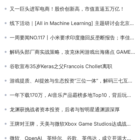
又一巨头进军电商！股价创新高，市值直逼五万亿！
线下活动｜[All in Machine Learning] 主题研讨会北京首站来袭！
一周要闻NO.117丨小米要求印度撤回反垄断报告；李佳琦公司美ONE启动出海；导演卡梅隆加入生成式AI赛道；游戏出版合规解读
解码头部厂商实战策略，攻克休闲游戏出海痛点 GAME ON！游戏产业出海峰会火热报名中
谷歌宣布35岁Keras之父Francois Chollet离职
游戏提质、AI提效与生态投资“三位一体”，解码三七互娱的AI升维实战方法论
一年下载170万，AI音乐产品霸榜多地Top10，背后玩家竟敢all in AI？
龙渊获挑战者资本投资，后者与智明星通渊源深厚
王牌对王牌，天美与微软Xbox Game Studios达成战略合作
微软、OpenAI、英特尔、谷歌、英伟达，成立开源大模型安全联盟