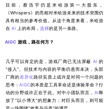
目前，蔡浩宇仍是米哈游第一大股东，
《
Whispers
》的亮相对米哈游未来的技术突围仍
具有相当的参考价值。从这个角度来看，米哈游
在
AI
上的布局，
选择
的是另一条路。
AIGC
游戏，路在何方？
几乎可以肯定的是，游戏厂商已无法屏蔽
AI
的
“侵入”。但技术与内容的平衡仍悬而未决，头部
厂商的
差异化
路径实质上或许是对同一个问题的
思考：
AIGC
的本质是工具革命还是体验革命？
行
动的分野或许正在于此。对中小团队而言，
AI
释
放了
“
以小博大
”
的想象力；对巨头而言，则可能
是一场围绕
“
效率与品质
”
的博弈。