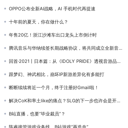
OPPO公布全新AI战略，AI 手机时代再提速
十年前的夏天，你在做什么？
年售20亿！浙江沙滩车出口龙头上市倒计时
腾讯音乐与华纳续签长期战略协议，将共同成立全新音乐厂牌
回首·2021丨日本篇：从《IDOLY PRIDE》透视音游品类 细分赛道国产大放异彩
跟梦幻、神武相比，崩坏IP新游差异化有多能打
断断续续将近一个月，终于注册好Gmail啦！
解决CoK和率土like的痛点？SLG的下一步也许会是开放世界
B站直播，也要“毕业裁员”？
陈睿接管游戏业务线，B站游戏“再造血”