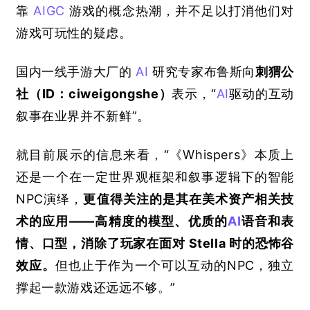
靠
AIGC
游戏的概念热潮，并不足以打消他们对
游戏可玩性的疑虑。
国内一线手游大厂的
AI
研究专家布鲁斯向
刺猬公
社（
ID
：
ciweigongshe
）
表示，“
AI
驱动的互动
叙事在业界并不新鲜”。
就目前展示的信息来看，“《
Whispers
》本质上
还是一个在一定世界观框架和叙事逻辑下的智能
NPC
演绎，
更值得关注的是其在美术资产相关技
术的应用——高精度的模型、优质的
AI
语音和表
情、口型，消除了玩家在面对
 Stella 
时的恐怖谷
效应。
但也止于作为一个可以互动的
NPC
，独立
撑起一款游戏还远远不够。”