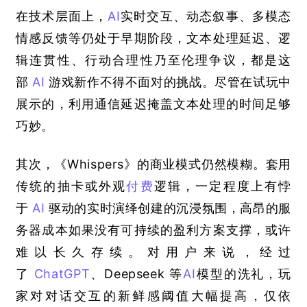
在技术层面上，
AI
实时交互、动态叙事、多模态
情感反馈等仍处于早期阶段，文本处理延迟、逻
辑连贯性、行动合理性乃至伦理争议，都是这
部
AI
游戏新作不得不面对的挑战。尽管在试玩中
展示的，利用通信延迟掩盖文本处理的时间足够
巧妙。
其次，《
Whispers
》的商业模式仍然模糊。套用
传统的抽卡或外观
付费
逻辑，一定程度上有悖
于
AI
驱动的实时演绎创建的沉浸氛围，高昂的服
务器成本如果没有可持续的盈利方案支撑，或许
难以长久存续。对用户来说，经过
了
ChatGPT
、
Deepseek 
等
AI
模型的洗礼，玩
家对对话交互的新鲜感阈值大幅提高，仅依