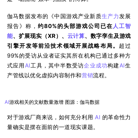
伽马数据发布的《中国游戏产业新质
生产力
发展
报告》称，
约
80%
的头部游戏公司已在
人工智
能
、扩展现实（
XR
）、
云计算
、数字孪生及游戏
引擎开发等前沿技术领域开展战略布局。
超过
99%
的受访从业者证实其所在机构已通过多种方
式应用
AI
工具，其中半数受访
企业成功
构建
AI
生
产管线以优化虚拟内容制作和
营销
流程。
AI
游戏相关的文献数量激增 图源：伽马数据
对于游戏厂商来说，如何充分利用
AI
的革命性力
量确实是摆在面前的一道现实课题。