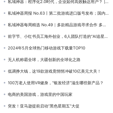
私域神器：程序化2.0时代，企业如何高效触达用户？ | EC GMS预告
私域神器周报 No.63丨第二批游戏进口版号发布；​国内AI+UGC版Roblox参展
私域神器每周精选 No.49｜多款精品游戏寻求合作 多款产品寻海外流量合作
前字节、小红书员工海外创业，6人团队打造的“AI追星应用”，能否重新定义次世代女性的推活体验？
2024年5月全球热门移动游戏下载量TOP10
无人机称霸全球，大疆创新的全球化之路
低调挣大钱，这19款游戏竟悄悄冲破10亿美元大关！
100万老人使用VR健身，“银发经济”滋生哪些新产品？
电商的美国游戏，游戏里的中国玩家
突发！亚马逊提前启动“黑色星期五”大促