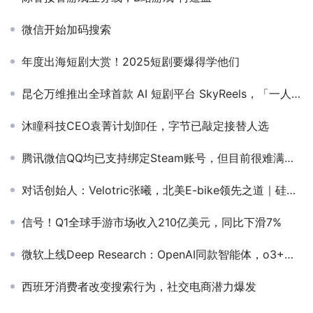
微信开始加码搜索
年度出海短剧大赏！2025短剧要爆得学他们
昆仑万维推出全球首款 AI 短剧平台 SkyReels，「一人一剧」时代来临
沐瞳科技CEO袁菁计划卸任，字节已敲定接替人选
腾讯微信QQ均已支持绑定Steam账号，但目前很难满足“线上PK”需求
对话创始人：Velotric张曦，北美E-bike领先之道｜硅兔活动
信号！Q1全球手游市场收入210亿美元，同比下滑7%
微软上线Deep Research：OpenAI同款智能体，o3+必应双王炸
西班牙消费者改变搜索行为，社交电商潜力爆发