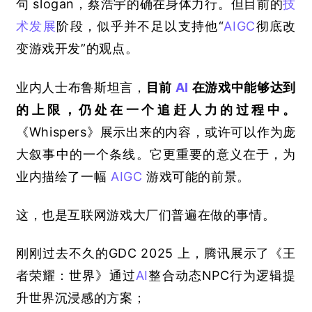
句
 slogan
，蔡浩宇的确在身体力行。但目前的
技
术发展
阶段，似乎并不足以支持他“
AIGC
彻底改
变游戏开发”的观点。
业内人士布鲁斯坦言，
目前
AI
在游戏中能够达到
的上限，仍处在一个追赶人力的过程中。
《
Whispers
》展示出来的内容，或许可以作为庞
大叙事中的一个条线。它更重要的意义在于，为
业内描绘了一幅
AIGC
游戏可能的前景。
这，也是互联网游戏大厂们普遍在做的事情。
刚刚过去不久的
GDC 2025 
上，腾讯展示了《王
者荣耀：世界》通过
AI
整合动态
NPC
行为逻辑提
升世界沉浸感的方案；