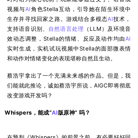
视频与
AI
角色
Stella
互动，引导她在陌生环境中
生存并寻找回家之路。游戏结合多模态
AI
技术，
支持语音识别、
自然语言处理
（
LLM
）及环境音
效动态调整，
Stella
的情绪、反应及动作均由
AI
实时生成，实机试玩视频中
Stella
的面部微表情
和动作对情绪变化的表现堪称自然且生动。
蔡浩宇拿出了一个充满未来感的作品。但是，我
们能就此推论，诚如蔡浩宇所说，
AlGC
即将彻底
改变游戏开发吗？
Whispers
，能成“
AI
版原神” 吗？
在预判《
Whispers
》的前景之前，有必要好好回