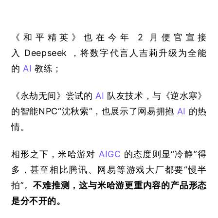
《和平精英》也在今年
 2 
月便官宣接
入
Deepseek 
，将数字代言人吉莉升级为全能
的
AI
教练；
《永劫无间》尝试的
AI
队友技术，与《逆水寒》
的智能
NPC“
沈秋索
”
，也展示了网易拥抱
AI
的热
情。
相形之下，米哈游对
AIGC
的态度则显
“
冷静
”
得
多，甚至相比腾讯、网易等游戏大厂都要“慢半
拍”。
不难推测，这与米哈游更重内容的产品形态
是分不开的。