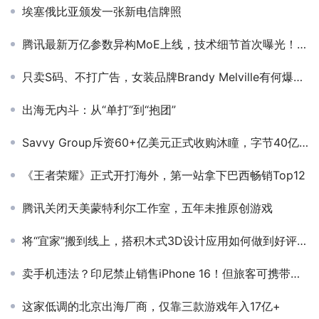
埃塞俄比亚颁发一张新电信牌照
腾讯最新万亿参数异构MoE上线，技术细节首次曝光！权威评测国内第一，直逼GPT-4o
只卖S码、不打广告，女装品牌Brandy Melville有何爆单秘诀？
出海无内斗：从“单打”到“抱团”
Savvy Group斥资60+亿美元正式收购沐瞳，字节40亿买来的游戏梦醒
《王者荣耀》正式开打海外，第一站拿下巴西畅销Top12
腾讯关闭天美蒙特利尔工作室，五年未推原创游戏
将“宜家”搬到线上，搭积木式3D设计应用如何做到好评如潮？
卖手机违法？印尼禁止销售iPhone 16！但旅客可携带入境
这家低调的北京出海厂商，仅靠三款游戏年入17亿+