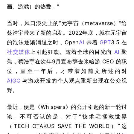
画、游戏）的热爱。”
当时，风口浪尖上的“元宇宙（
metaverse
）”给
蔡浩宇带来了新的启发。
2022
年底，就在元宇宙
的泡沫逐渐消退之时，
Open
AI
带着
GPT
3.5 
在
社交媒体
上引起狂欢。随着全球的目光向
AI
聚
焦，蔡浩宇在次年
9
月宣布辞去米哈游
 CEO 
的职
位，直至一年后，才带着如前文所述的对
AIGC
与游戏开发的个人观点重新出现在公众视
野。
最近，便是《
Whispers
》的公开引起的新一轮讨
论。不可否认的是，对于“技术宅拯救世界
（
TECH OTAKUS SAVE THE WORLD
）”这