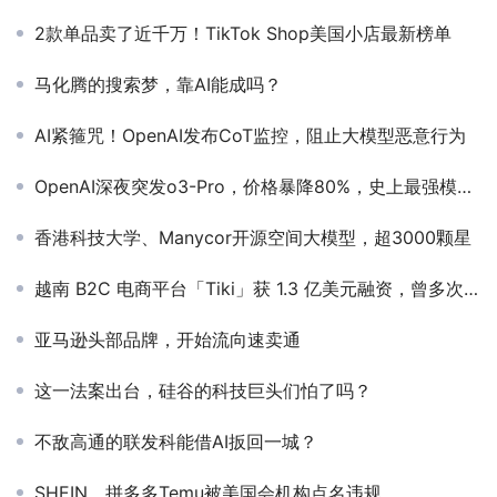
2款单品卖了近千万！TikTok Shop美国小店最新榜单
马化腾的搜索梦，靠AI能成吗？
AI紧箍咒！OpenAI发布CoT监控，阻止大模型恶意行为
OpenAI深夜突发o3-Pro，价格暴降80%，史上最强模型来了
香港科技大学、Manycor开源空间大模型，超3000颗星
越南 B2C 电商平台「Tiki​」获 1.3 亿美元融资，曾多次获京东注资
亚马逊头部品牌，开始流向速卖通
这一法案出台，硅谷的科技巨头们怕了吗？
不敌高通的联发科能借AI扳回一城？
SHEIN、拼多多Temu被美国会机构点名违规