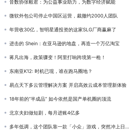
音数协张毅君：为公益事业助力，为数字经济赋能
微软外包公司停止中国区运营，裁撤约2000人团队
年营收30亿，智明星通投资的这家SLG厂商赢麻了
进击的 Shein：在亚马逊的地盘，再造一个万亿淘宝
蒋凡出海，政策骤变！阿里打响跨境第一枪！
东南亚K12: 时机已现，谁在跑马圈地？
易点天下多云管理解决方案 开启高效云成本管理新体验
18年前的“半成品” 如今依然是国产单机圈的顶流
北京夫妇做短剧，每月进账4亿多
多年低调，这个团队靠一款「小众」游戏，突然冲上日本免费Top1