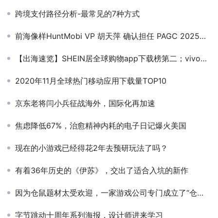
跨境支付路径分析-最常见的7种方式
前海像样HuntMobi VP 胡天萍 确认担任 PAGC 2025丨第五届全球产品与增长展会 短剧出海增长峰会演讲嘉宾
【出海速览】SHEIN居全球购物app下载榜第二；vivo进军平板电脑市场 首款产品Q4面世
2020年11月全球热门移动应用下载量TOP10
京东老将闫小兵征战海外，国际化再加速
焦虑降低67%，治愈精神内耗的电子日记爆火美国
现在的小游戏已经得花2年去预研玩法了吗？
有着36年历史的《伊苏》，交出了适合入坑的新作
因为仓鼠题材太受欢迎，一家游戏公司专门成立了“仓鼠部”
字节跳动十周年系列海报，设计师进来学习