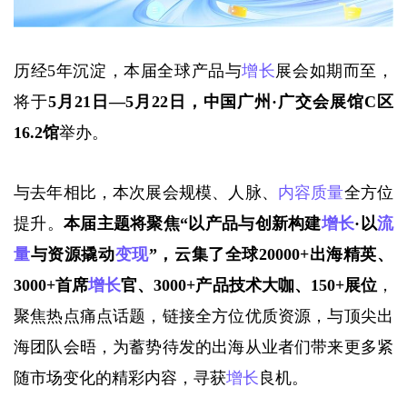
历经5年沉淀，本届全球产品与
增长
展会如期而至，
将于
5月21日—5月22日，中国广州·广交会展馆C区
16.2馆
举办。
与去年相比，本次展会规模、人脉、
内容质量
全方位
提升。
本届主题将聚焦
“以产品与创新构建
增长
·以
流
量
与资源撬动
变现
”，云集了全球20000+出海精英、
3000+首席
增长
官、3000+产品技术大咖、150+展位
，
聚焦热点痛点话题，链接全方位优质资源，与顶尖出
海团队会晤，为蓄势待发的出海从业者们带来更多紧
随市场变化的精彩内容，寻获
增长
良机。