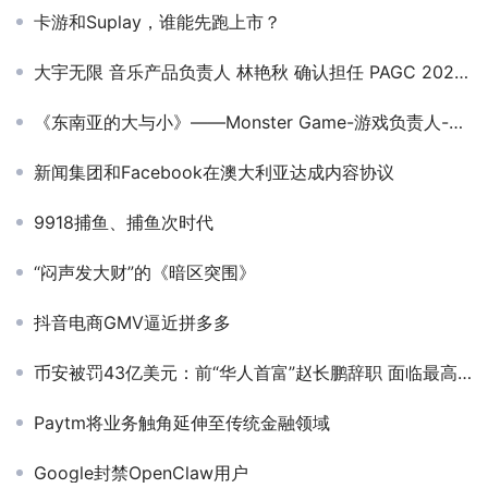
卡游和Suplay，谁能先跑上市？
大宇无限 音乐产品负责人 林艳秋 确认担任 PAGC 2025丨第五届全球产品与增长展会 非游应用出海增长峰会圆桌嘉宾！
《东南亚的大与小》——Monster Game-游戏负责人-王皓
新闻集团和Facebook在澳大利亚达成内容协议
9918捕鱼、捕鱼次时代
“闷声发大财”的《暗区突围》
抖音电商GMV逼近拼多多
币安被罚43亿美元：前“华人首富”赵长鹏辞职 面临最高18个月监禁
Paytm将业务触角延伸至传统金融领域
Google封禁OpenClaw用户