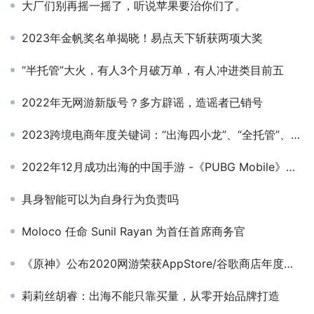
大厂们别再摇一摇了，听说苹果要治你们了。
2023年金帆奖名单揭晓！易点天下斩获两项大奖
“半托管”大火，有人3个月破万单，有人冲进类目前五
2022年无网游新版号？多方辟谣，造谣者已销号
2023跨境电商年度关键词：“出海四小龙”、“全托管”、“卷”
2022年12月成功出海的中国手游 -《PUBG Mobile》登顶海外收入增长榜，多款策略手游收入表现亮眼
具身智能可以为自身行为负责吗
Moloco 任命 Sunil Rayan 为首任首席商务官
《原神》公布2020网游荣获AppStore/谷歌商店年度最佳游戏大奖
莉莉丝胡睿：出海不能只靠买量，从零开始品牌打造