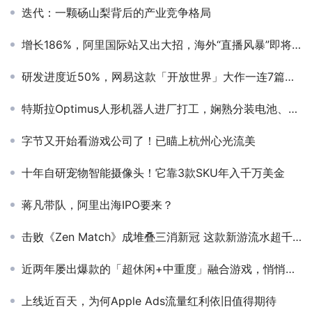
迭代：一颗砀山梨背后的产业竞争格局
增长186%，阿里国际站又出大招，海外“直播风暴”即将来袭！
研发进度近50%，网易这款「开放世界」大作一连7篇发声
特斯拉Optimus人形机器人进厂打工，娴熟分装电池、自我矫正，还能走更远了
字节又开始看游戏公司了！已瞄上杭州心光流美
十年自研宠物智能摄像头！它靠3款SKU年入千万美金
蒋凡带队，阿里出海IPO要来？
击败《Zen Match》成堆叠三消新冠 这款新游流水超千万美元全球登榜
近两年屡出爆款的「超休闲+中重度」融合游戏，悄悄开始了新一轮升级
上线近百天，为何Apple Ads流量红利依旧值得期待