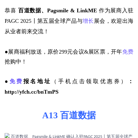
恭喜 
百道数据、Pagsmile & LinkME 
作为展商入驻
PAGC 2025丨第五届全球产品与
增长
展会，欢迎出海
从业者前来交流！
●展商福利放送，原价
299元会议&展区票，开年
免费
抢购中！
●
免费
报名地址
（手机点击领取优惠券）
：
http://yfch.cc/bnTmPS
A13 百道数据