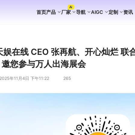
Ai
首页
产品
厂家
导航
AIGC
定制
资讯
FaceBook获客
WhatsApp获客
instagram获客
TikTok Ai矩阵营销
WhatsApp Ai产号系统
WhatsApp Shop
WhatsApp Ai广告
WhatsApp Ai客服
海外AI聚合营销拓客系统
海外PC版获客系统
Ai企业知识库介绍
外贸营销推广代运营
谷歌站群SEO案例
WhatsApp+deepseek
WhatsApp磐石系统
WhatsApp Ai超链客服
代理加盟分销合作
WhatsApp无限产群系统
国内APP版获客系统
海外获客系统企业版
短剧出海分销系统
国内GEO服务方案
海外GEO服务方案
游戏出海营销方案
外贸易询盘服务方案
谷歌站群SEO服务方案
WS/TG/RCS/IM代发服务
 天娱在线 CEO 张再航、开心灿烂 联
泉 邀您参与万人出海展会
2025年11月4日 下午11:22
265