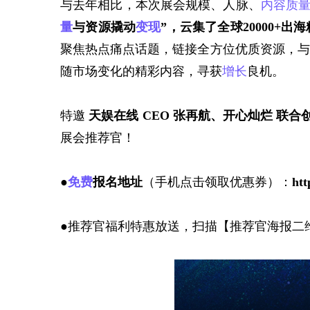
与去年相比，本次展会规模、人脉、
内容质
量
与资源撬动
变现
”，云集了全球20000+出海
聚焦热点痛点话题，链接全方位优质资源，与
随市场变化的精彩内容，寻获
增长
良机。
特邀
天娱在线 CEO 张再航、开心灿烂 联合
展会推荐官！
●
免费
报名地址
（手机点击领取优惠券）：
htt
●推荐官福利特惠放送，扫描【推荐官海报二维