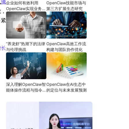
以
流
企业如何有效利用
OpenClaw技能市场与
OpenClaw实现业务自
第三方扩展生态研究
位
，
动化
多紧
“养龙虾”热潮下的法律
OpenClaw高效工作流
增长
与伦理挑战
构建与团队协作优化
深入理解OpenClaw智
OpenClaw在AI生态中
能体操作流程与指令设
的定位与未来发展预测
！
计