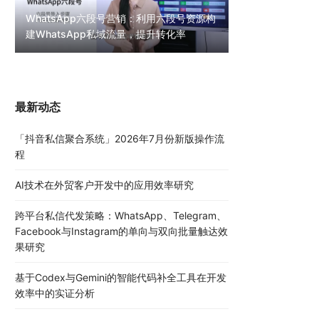
WhatsApp六段号营销：利用六段号资源构
建WhatsApp私域流量，提升转化率
WhatsApp无限
30000条陌生私
最新动态
「抖音私信聚合系统」2026年7月份新版操作流
程
AI技术在外贸客户开发中的应用效率研究
跨平台私信代发策略：WhatsApp、Telegram、
Facebook与Instagram的单向与双向批量触达效
果研究
基于Codex与Gemini的智能代码补全工具在开发
效率中的实证分析