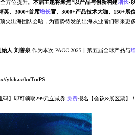
量
全方位提升。
本届主题将聚焦
“以产品与创新构建
增长
·
精英、3000+首席
增长
官、3000+产品技术大咖、150+展
顶尖出海团队会晤，为蓄势待发的出海从业者们带来更
创始人 刘善泉
作为本次
PAGC 2025丨第五届全球产品与
p://yfch.cc/bnTmPS
码】即可领取299元立减券 
免费
报名【会议&展区票】