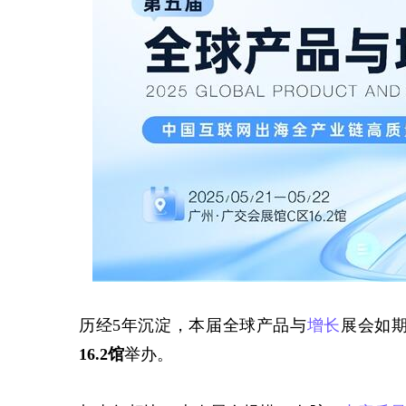
历经
5年沉淀，本届全球产品与
增长
展会如
16.2馆
举办。