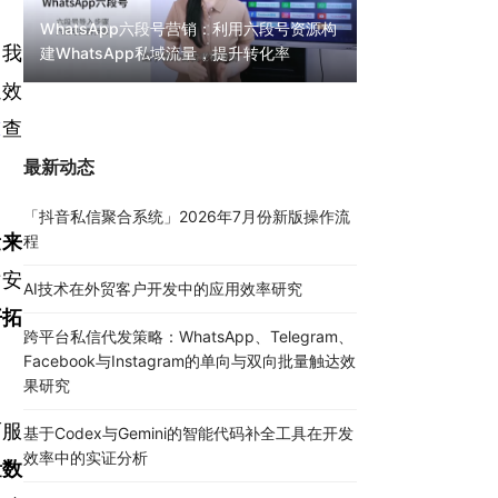
WhatsApp六段号营销：利用六段号资源构
，我
建WhatsApp私域流量，提升转化率
WhatsApp无限
30000条陌生私
通
效
I
查
最新动态
「抖音私信聚合系统」2026年7月份新版操作流
量来
程
对安
AI技术在外贸客户开发中的应用效率研究
开拓
跨平台私信代发策略：WhatsApp、Telegram、
Facebook与Instagram的单向与双向批量触达效
果研究
而服
基于Codex与Gemini的智能代码补全工具在开发
效率中的实证分析
量数