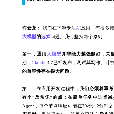
许云龙：
 我们在下游专注
AI
应用，
有很多
大模型
的
选择
问题。我们坚持两个原则：
第一，
通用
大模型
并非能力越强越好，关
期，
Claude
 3.7已经发布，测试其写作、
的兼容性存在很大问题
。
第二，在应用
开发过程中
，
我们
必须着重考
有个
“反常识”的点：在简单
任务
中适当减
Agent，每个
节点
响应可能在
30秒到2分钟