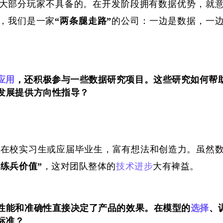
大部分
玩家
不具备的
。
在开发阶段
拥有数据优势，
就
，我们
是一家
“两条腿走路”
的
公司
：
一边是数据，一
应用
，还积极参与一些数据研究项目。这些研究如何帮
发展提供方向性指导？
为在校实习生或应届毕业生，富有想法和创造力。虽然
“练兵价值”
，这对团队整体的
技术进步
大有裨益。
性能和准确性直接决定了产品的效果。在模型的
选择
、
标准？