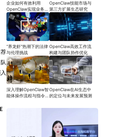
企业如何有效利用
OpenClaw技能市场与
OpenClaw实现业务自
第三方扩展生态研究
动化
“养龙虾”热潮下的法律
OpenClaw高效工作流
推荐
与伦理挑战
构建与团队协作优化
团队
层
入
深入理解OpenClaw智
OpenClaw在AI生态中
能体操作流程与指令设
的定位与未来发展预测
计
在