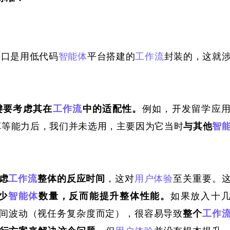
接口
是
用
低代码
智能体
平台
搭建的
工作流
封装的
，这就
键要考虑其在
工作流
中的适配性。
例如，开发留学应
计算等能力后，我们并未选用，主要因为它
当时
与其他
智
虑
工作流
整体
的反应时间
，这对
用户体验
至关重要。
少
智能体
数量，反而能提升整体性能。
如果放入十
之间波动（视任务复杂度而定），很容易导致
整个
工作