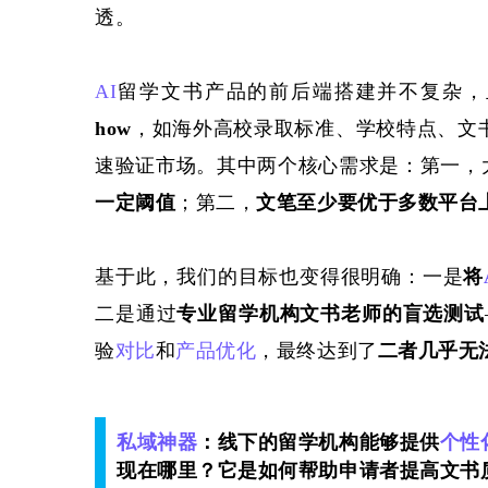
透。
AI
留学文书产品的前后端搭建并不复杂，
how
，如海外高校录取标准、学校特点、文
速验证市场。其中两个核心需求是：第一，大部分
一定阈值
；第二，
文笔至少要优于多数平台
基于此，我们的目标也变得很明确：一是
将
二是通过
专业留学机构文书老师的盲选测试
验
对比
和
产品优化
，最终达到了
二者几乎无
私域神器
：线下的留学机构能够提供
个性
现在哪里？它是如何帮助申请者提高文书