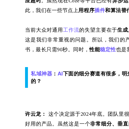
应超时
。虽然
现在
Coze
等平台
已经有
异步
运
此，我们在一些节点上
用程序
插件
和算法替
当前大众对通用
工作流
的失望主要在于
生成
这是我们非常重视的问题。所以，我们的
书，最长只需90秒。同时，
性能
稳定性
也是
私域神器
：
AI
下面的细分赛道有很多，明
的？
许云龙：
 这个决定源于2024年底。团队
好用的产品。虽然这是一个
非常细分、垂直