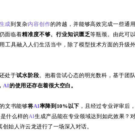
生成
到复杂
内容创作
的跨越，并能够高效完成一些通
仍面临着
精准度不够、行业知识匮乏
等瓶颈。由此可
用工具融入人们生活当中，除了模型技术方面的升级
还处于
试水阶段
。抱着尝试心态的明光数科，基于团
，
AI
的使用还存在着很大空白。
的文书能够
将
AI
率降到10%以下
，且经过专业评审后
”是什么样的
AI
生成产品能在专业领域达到如此效果？
其创始人许云龙进行了一场深入对话。