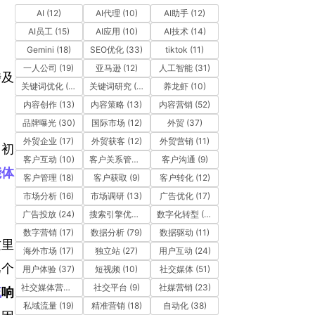
AI
(12)
AI代理
(10)
AI助手
(12)
AI员工
(15)
AI应用
(10)
AI技术
(14)
Gemini
(18)
SEO优化
(33)
tiktok
(11)
一人公司
(19)
亚马逊
(12)
人工智能
(31)
涉及
关键词优化
(10)
关键词研究
(12)
养龙虾
(10)
内容创作
(13)
内容策略
(13)
内容营销
(52)
品牌曝光
(30)
国际市场
(12)
外贸
(37)
外贸企业
(17)
外贸获客
(12)
外贸营销
(11)
用初
客户互动
(10)
客户关系管理
(11)
客户沟通
(9)
能体
客户管理
(18)
客户获取
(9)
客户转化
(12)
市场分析
(16)
市场调研
(13)
广告优化
(17)
广告投放
(24)
搜索引擎优化
(41)
数字化转型
(19)
数字营销
(17)
数据分析
(79)
数据驱动
(11)
这里
海外市场
(17)
独立站
(27)
用户互动
(24)
几个
用户体验
(37)
短视频
(10)
社交媒体
(51)
社交媒体营销
(10)
社交平台
(9)
社媒营销
(23)
流
响
私域流量
(19)
精准营销
(18)
自动化
(38)