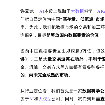
许云龙：
AI
本质上脱胎于
大数据
科学，
AI
们把自己定位为中国
“高存量、低流通”市
率。为此，我们
把数据市场的交易和加工环
询服务
，目标是
释放国内数据要素的价值
。
当前中国数据要素支出规模超
3万亿，但
讲
）
，二是
大量交易
游离在场外，不利于
全、流通、交易方式等方面都有着各种各样
的、尚未完全成熟的市场
。
从行业定位看，我们首先是一家
数据科学公
务于
AI
和
大模型
公司。同时，我们聚焦
垂直