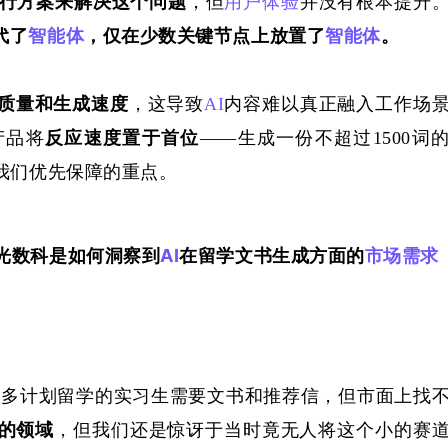
行方案来解决这个问题
，但
用户体验
并没有根本提升
代了
智能体
，仅在少数关键节点上放置了
智能体
。
质量和生成速度
，这导致
AI
内容难以真正融入工作场
产品将
反应速度置于首位
——生成一份不超过1500词
我们优先保障的重点。
光数科是如何洞察到
AI
在留学文书生成方面的
市场需求
里很多计划留学的实习生需要文书和推荐信，但市面上找
的领域
，但我们还是惊讶于当时竟无人将这个小的赛