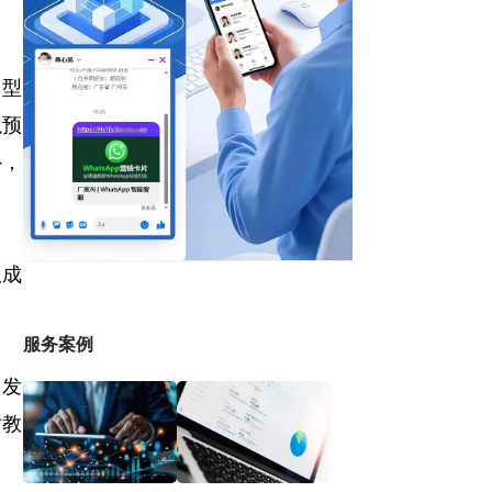
用型
以预
外，
队成
服务案例
，发
对教