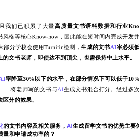
且我们已积累了大量
高质量文书语料数据
和行业
Kno
书风格等核心
Know-how，因此能在短时间内完成开发
学校会使用Turnitin检测，
生成的文书
AI
率必须
上的文书老师，即使达不到顶尖，也需保持中上水平。
AI
率降至
3
0%以下
的水平，在部分情况下可以低于
10
——将老师写的文书与
AI
生成文书混合打分。经过多
法区分的效果
。
化
的文书内容及相关服务，
AI
生成留学文书的优势主要
质量和申请成功率的？