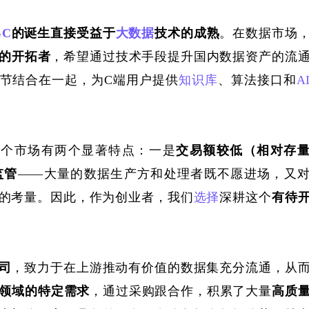
GC
的诞生直接受益于
大数据
技术的成熟
。在数据市场
场的开拓者
，希望通过技术手段提升
国内数据资产
的
流
节结合在一起，为
C端用户
提供
知识库
、算法接口和
A
这个市场有两个显著特点：一是
交易额
较
低
（
相对存
监管
——
大量的数据生产方和处理者
既不愿进场，又
的考量。因此，作为创业者，我们
选择
深耕这个
有待
司
，
致力于
在上游推动有价值的数据集充分流通，从
领域的特定需求
，通过采购
跟合作
，积累
了
大量
高质