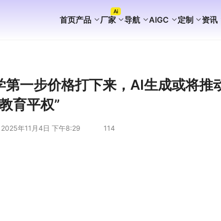
Ai
首页
产品
厂家
导航
AIGC
定制
资讯
FaceBook获客
WhatsApp获客
instagram获客
TikTok Ai矩阵营销
WhatsApp Ai产号系统
WhatsApp Shop
WhatsApp Ai广告
WhatsApp Ai客服
海外AI聚合营销拓客系统
海外PC版获客系统
Ai企业知识库介绍
外贸营销推广代运营
谷歌站群SEO案例
WhatsApp+deepseek
WhatsApp磐石系统
WhatsApp Ai超链客服
代理加盟分销合作
WhatsApp无限产群系统
国内APP版获客系统
海外获客系统企业版
短剧出海分销系统
国内GEO服务方案
海外GEO服务方案
游戏出海营销方案
外贸易询盘服务方案
谷歌站群SEO服务方案
WS/TG/RCS/IM代发服务
第一步价格打下来，AI生成或将推
“教育平权”
2025年11月4日 下午8:29
114