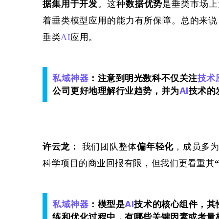
据集
用于开发
。这种
数据优势
是
垂类
市场上
着
垂类模型应用的能力有所保障
。
总的
来说
垂类
AI
应用
。
私域神器
：注意到明光数科不仅关注
技术
公司更好地理解行业趋势，并为
AI
技术的
许云龙：
 我们团队整体
偏年轻化
，成员多
科学项目的商业回报有限，但我们更看重其
私域神器
：模型是
AI
技术的核心组件，其
练和优化过程中，有哪些关键因素或考量