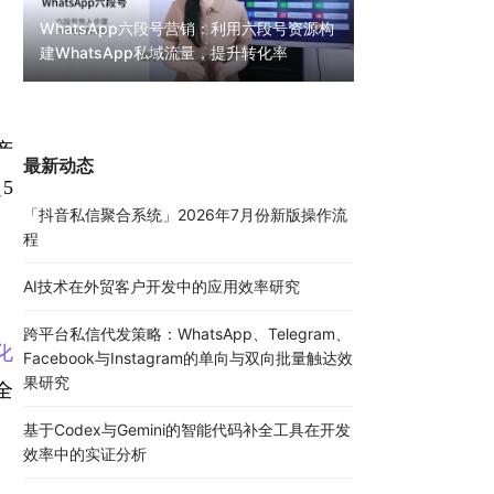
WhatsApp六段号营销：利用六段号资源构
建WhatsApp私域流量，提升转化率
WhatsApp无限
30000条陌生私
产
最新动态
5
「抖音私信聚合系统」2026年7月份新版操作流
程
AI技术在外贸客户开发中的应用效率研究
跨平台私信代发策略：WhatsApp、Telegram、
化
Facebook与Instagram的单向与双向批量触达效
果研究
全
基于Codex与Gemini的智能代码补全工具在开发
效率中的实证分析
。