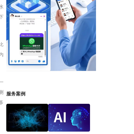
水
下
比
内
一
度测
服务案例
多