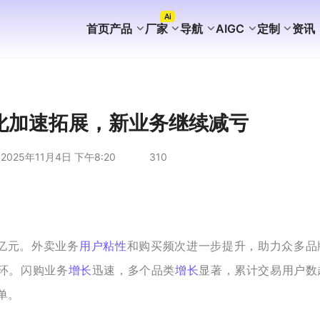
Ai
首页
产品
厂家
导航
AIGC
定制
资讯
FaceBook获客
WhatsApp获客
instagram获客
TikTok Ai矩阵营销
WhatsApp Ai产号系统
WhatsApp Shop
WhatsApp Ai广告
WhatsApp Ai客服
海外AI聚合营销拓客系统
海外PC版获客系统
Ai企业知识库介绍
外贸营销推广代运营
谷歌站群SEO案例
WhatsApp+deepseek
WhatsApp磐石系统
WhatsApp Ai超链客服
代理加盟分销合作
WhatsApp无限产群系统
国内APP版获客系统
海外获客系统企业版
短剧出海分销系统
国内GEO服务方案
海外GEO服务方案
游戏出海营销方案
外贸易询盘服务方案
谷歌站群SEO服务方案
WS/TG/RCS/IM代发服务
化加速拓展，新业务继续减亏
2025年11月4日 下午8:20
310
3亿元。外卖业务
用户粘性
和购买频次进一步提升，助力众多品
环。闪购业务
增长
迅速，多个品类
增长
显著，累计交易用户数
单。