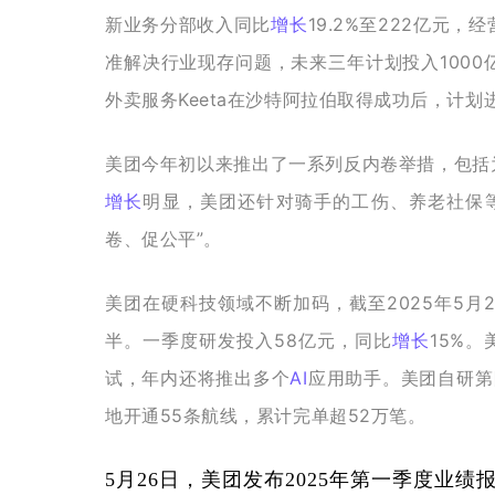
新业务分部收入同比
增长
19.2%至222亿元
准解决行业现存问题，未来三年计划投入100
外卖服务Keeta在沙特阿拉伯取得成功后，计划
美团今年初以来推出了一系列反内卷举措，包括
增长
明显，美团还针对骑手的工伤、养老社保
卷、促公平”。
美团在硬科技领域不断加码，截至2025年5月
半。一季度研发投入58亿元，同比
增长
15%
试，年内还将推出多个
AI
应用助手。美团自研第
地开通55条航线，累计完单超52万笔。
5月26日，美团发布2025年第一季度业绩