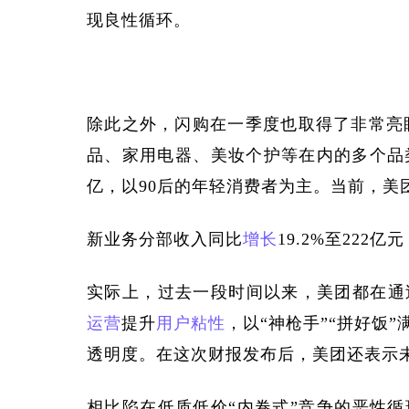
现良性循环。
除此之外，闪购在一季度也取得了非常亮
品、家用电器、美妆个护等在内的多个品
亿，以90后的年轻消费者为主。当前，美
新业务分部收入同比
增长
19.2%至222
实际上，过去一段时间以来，美团都在通
运营
提升
用户粘性
，以
“神枪手”“拼好饭
透明度。在这次财报发布后，美团还表示未
相比陷在
低质
低价
“内卷式”竞争的
恶性循