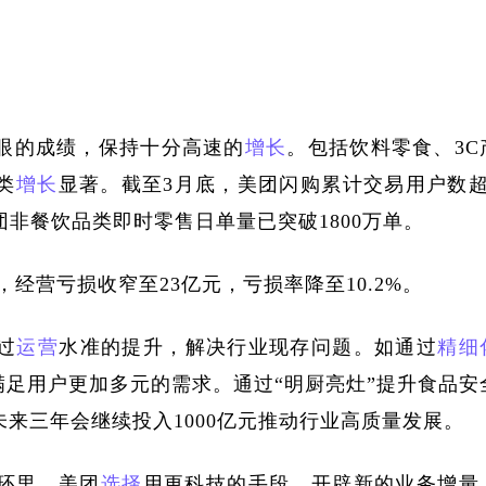
眼的成绩，保持十分高速的
增长
。包括饮料零食、
3C
类
增长
显著。截至3月底，美团闪购累计交易用户数超
团非餐饮品类即时零售日单量已突破1800万单。
亿元，经营亏损收窄至23亿元，亏损率降至10.2%。
过
运营
水准的提升，解决行业现存问题。如通过
精细
”满足用户更加多元的需求。通过“明厨亮灶”提升食品安
来三年会继续投入1000亿元推动行业高质量发展。
环里，美团
选择
用更科技的手段，开辟新的业务
增量