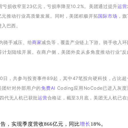
，经营亏损收窄至23亿元，亏损率降至10.2%。美团通过提升
运营
0亿元推动行业高质量发展。同时，美团积极开拓
国际市场
，旗
进入巴西。
为骑手减压、给
商家
减负等，覆盖产业链上下游。骑手收入环
等计划陆续开展。在商户侧，美团外卖从多角度推动行业“反
20日，共参与投资事件89起，其中47笔投向硬科技，占比超
。美团针对外部用户的
免费
AI
 Coding应用NoCode已进入灰
四代无人机已获批
运营
合格证，截至3月底，美团无人机已在
报告，实现季度营收866亿元，同比
增长
18%。