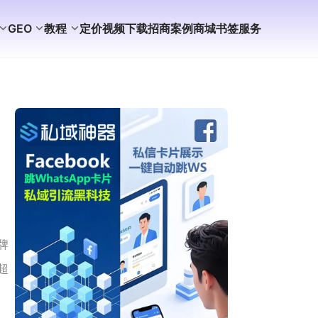
GEO
教程
定价
视频
下载
招商
案例
商城
书签
服务
牌
超