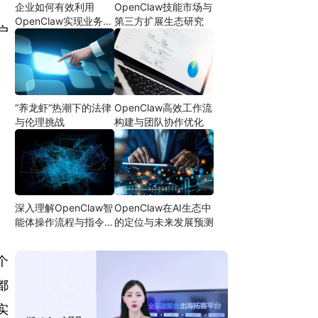
企业如何有效利用
OpenClaw技能市场与
OpenClaw实现业务自
第三方扩展生态研究
户
动化
“养龙虾”热潮下的法律
OpenClaw高效工作流
与伦理挑战
构建与团队协作优化
深入理解OpenClaw智
OpenClaw在AI生态中
。
能体操作流程与指令设
的定位与未来发展预测
计
个
都
实