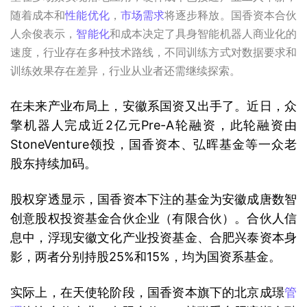
随着成本和
性能优化
，
市场需求
将逐步释放。国香资本合伙
人余俊表示，
智能化
和成本决定了具身智能机器人商业化的
速度，行业存在多种技术路线，不同训练方式对数据要求和
训练效果存在差异，行业从业者还需继续探索。
在未来产业布局上，安徽系国资又出手了。近日，众
擎机器人完成近2亿元Pre-A轮融资，此轮融资由
StoneVenture领投，国香资本、弘晖基金等一众老
股东持续加码。
股权穿透显示，国香资本下注的基金为安徽成唐数智
创意股权投资基金合伙企业（有限合伙）。合伙人信
息中，浮现安徽文化产业投资基金、合肥兴泰资本身
影，两者分别持股25%和15%，均为国资系基金。
实际上，在天使轮阶段，国香资本旗下的北京成璟
管