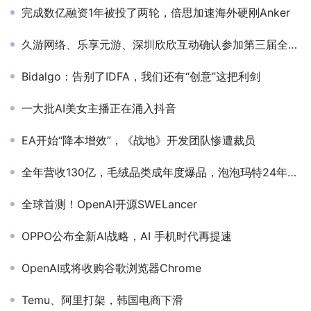
完成数亿融资1年被投了两轮，倍思加速海外硬刚Anker
久游网络、乐享元游、深圳欣欣互动确认参加第三届全球产品与增长大会-游戏研发发行对接会
Bidalgo：告别了IDFA，我们还有“创意”这把利剑
一大批AI美女主播正在涌入抖音
EA开始“降本增效”，《战地》开发团队惨遭裁员
全年营收130亿，毛绒品类成年度爆品，泡泡玛特24年财报透露了哪些事？
全球首测！OpenAI开源SWELancer
OPPO公布全新AI战略，AI 手机时代再提速
OpenAI或将收购谷歌浏览器Chrome
Temu、阿里打架，韩国电商下滑