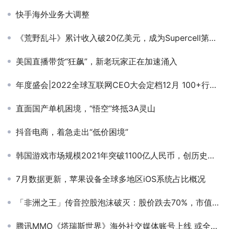
快手海外业务大调整
《荒野乱斗》累计收入破20亿美元，成为Supercell第四款达到这一成就的产品
美国直播带货“狂飙”，新老玩家正在加速涌入
年度盛会|2022全球互联网CEO大会定档12月 100+行业CXO确认出席GICC
直面国产单机困境，“悟空”终抵3A灵山
抖音电商，着急走出“低价困境”
韩国游戏市场规模2021年突破1100亿人民币，创历史新高
7月数据更新，苹果设备全球多地区iOS系统占比概况
「非洲之王」传音控股泡沫破灭：股价跌去70%，市值蒸发1500亿
腾讯MMO《塔瑞斯世界》海外社交媒体账号上线 或全球同步推出