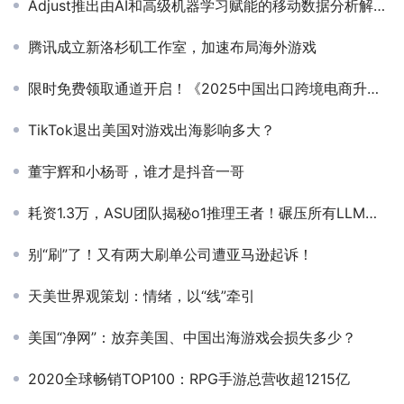
Adjust推出由AI和高级机器学习赋能的移动数据分析解决方案InSight,帮助营销人员解锁增量潜能
腾讯成立新洛杉矶工作室，加速布局海外游戏
限时免费领取通道开启！《2025中国出口跨境电商升级发展蓝皮书》重磅发布
TikTok退出美国对游戏出海影响多大？
董宇辉和小杨哥，谁才是抖音一哥
耗资1.3万，ASU团队揭秘o1推理王者！碾压所有LLM成本超高，关键还会PUA
别“刷”了！又有两大刷单公司遭亚马逊起诉！
天美世界观策划：情绪，以“线”牵引
美国“净网”：放弃美国、中国出海游戏会损失多少？
2020全球畅销TOP100：RPG手游总营收超1215亿