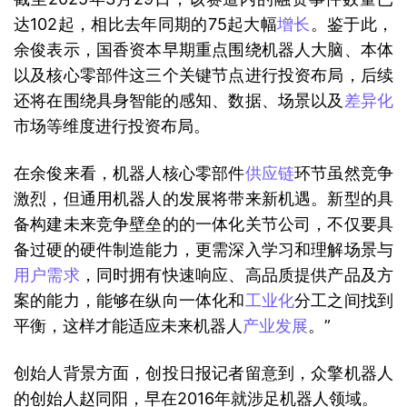
达102起，相比去年同期的75起大幅
增长
。鉴于此，
余俊表示，国香资本早期重点围绕机器人大脑、本体
以及核心零部件这三个关键节点进行投资布局，后续
还将在围绕具身智能的感知、数据、场景以及
差异化
市场等维度进行投资布局。
在余俊来看，机器人核心零部件
供应链
环节虽然竞争
激烈，但通用机器人的发展将带来新机遇。新型的具
备构建未来竞争壁垒的的一体化关节公司，不仅要具
备过硬的硬件制造能力，更需深入学习和理解场景与
用户需求
，同时拥有快速响应、高品质提供产品及方
案的能力，能够在纵向一体化和
工业化
分工之间找到
平衡，这样才能适应未来机器人
产业发展
。”
创始人背景方面，创投日报记者留意到，众擎机器人
的创始人赵同阳，早在2016年就涉足机器人领域。