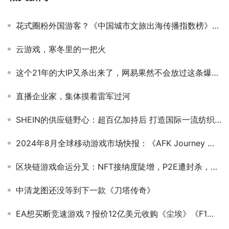
花式圈粉外国游客？《中国城市文旅出海传播指数榜》Q3季度榜单出炉！
云游戏，寒冬里的一把火
这个21年的大IP又杀出来了，网易果然不会放过这条爆款频出的赛道
直播企业家，集体摸着雷军过河
SHEIN的供应链野心：超百亿加持后 打造国际一流纺织印染创新中心
2024年8月全球移动游戏市场快报：《AFK Journey 剑与远征：启程》回归亚洲：月收入暴增十倍
区块链游戏命运分叉：NFT接纳度陡增，P2E遭封杀，W2E是未来？
中清龙图还没等到下一款《刀塔传奇》
EA想买断竞速游戏？报价12亿美元收购《尘埃》《F1》开发商Codemasters